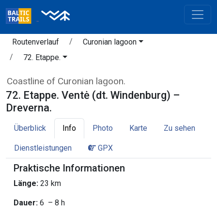
Routenverlauf
Curonian lagoon
72. Etappe.
Coastline of Curonian lagoon.
72. Etappe. Ventė (dt. Windenburg) –
Dreverna.
Überblick
Info
Photo
Karte
Zu sehen
Dienstleistungen
GPX
Praktische Informationen
Länge:
23 km
Dauer:
6 – 8 h