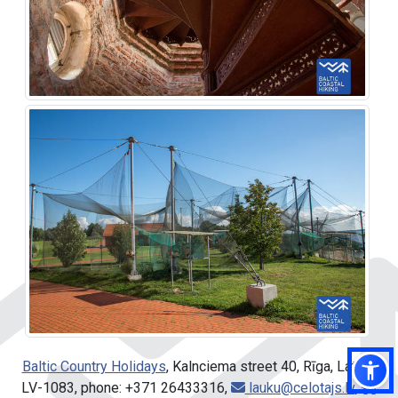
Baltic Country Holidays
, Kalnciema street 40, Rīga, Latvia,
LV-1083, phone: +371 26433316,
lauku@celotajs.lv
,