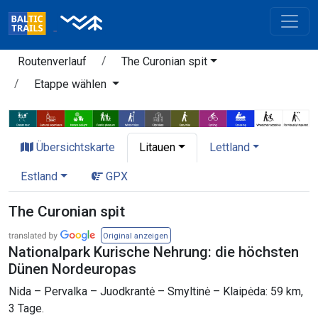
Routenverlauf
The Curonian spit
Etappe wählen
Übersichtskarte
Litauen
Lettland
Estland
GPX
The Curonian spit
Original anzeigen
Nationalpark Kurische Nehrung: die höchsten
Dünen Nordeuropas
Nida – Pervalka – Juodkrantė – Smyltinė – Klaipėda: 59 km,
3 Tage.