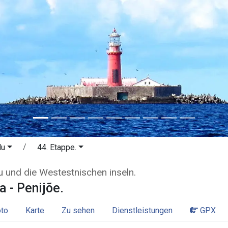
lu
44. Etappe.
va - Penijõe. Der nationalpark Mats
u und die Westestnischen inseln.
a - Penijõe.
to
Karte
Zu sehen
Dienstleistungen
GPX