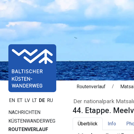
Routenverlauf
Matsa
44. Etappe. Meel
EN
ET
LV
LT
DE
RU
Der nationalpark Matsal
44. Etappe. Meelv
NACHRICHTEN
KÜSTENWANDERWEG
Überblick
Info
Pho
ROUTENVERLAUF