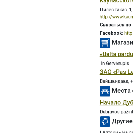
Каунасског
Пилес такас, 1
http://www.kaun
Связаться по
Facebook:
htt
Магаз
«Balta pard
In Gervėnupis
ЗАО «Pas L
Вайшвидава, +
Места 
Начало Дуб
Dubravos pažinti
Другие
! Аптеки - На 