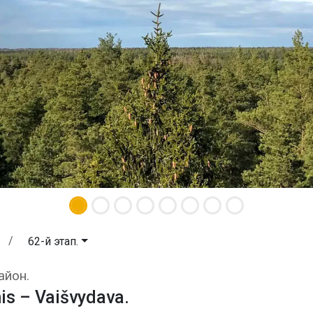
62-й этап.
onis – Vaišvydava. Каунас и Кауна
айон.
is – Vaišvydava.