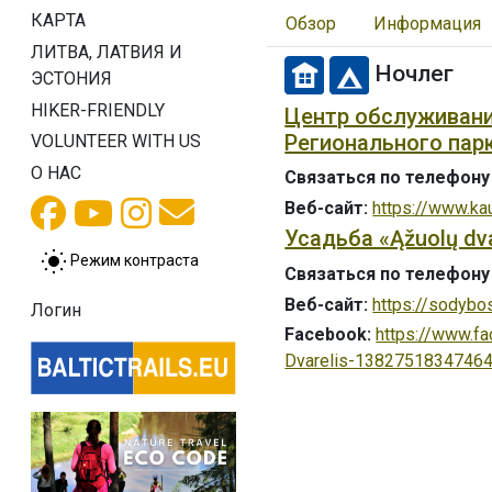
КАРТА
Обзор
Информация
ЛИТВА, ЛАТВИЯ И
Ночлег
ЭСТОНИЯ
HIKER-FRIENDLY
Центр обслуживани
Регионального пар
VOLUNTEER WITH US
О НАС
Связаться по телефону
Веб-сайт:
https://www.ka
Усадьба «Ąžuolų dva
Режим контраста
Связаться по телефону
Веб-сайт:
https://sodybo
Логин
Facebook:
https://www.
Dvarelis-1382751834746