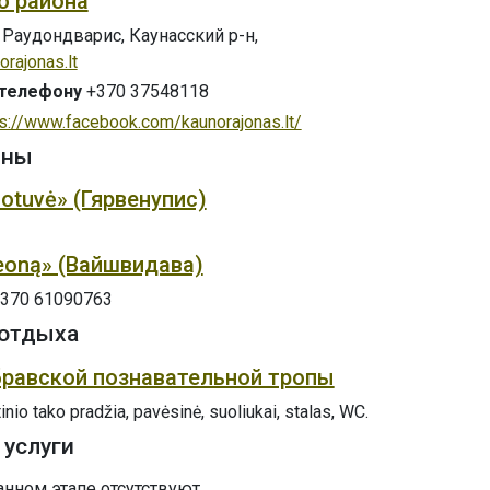
о района
, Раудондварис, Каунасский р-н,
orajonas.lt
 телефону
+370 37548118
ps://www.facebook.com/kaunorajonas.lt/
ины
uotuvė» (Гярвенупис)
eoną» (Вайшвидава)
370 61090763
отдыха
равской познавательной тропы
nio tako pradžia, pavėsinė, suoliukai, stalas, WC.
 услуги
данном этапе отсутствуют.