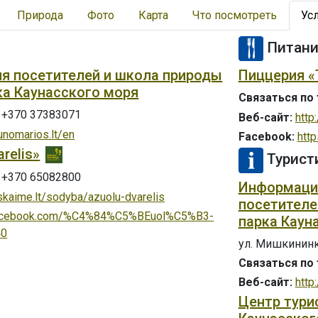
Природа
Фото
Карта
Что посмотреть
Ус
Питан
я посетителей и школа природы
Пиццерия «
ка Каунасского моря
Связаться по
+370 37383071
Веб-сайт:
http:
unomarios.lt/en
Facebook:
htt
relis»
Турист
+370 65082800
Информация
skaime.lt/sodyba/azuolu-dvarelis
посетителе
facebook.com/%C4%84%C5%BEuol%C5%B3-
парка Каун
40
ул. Мишкининку
Связаться по
Веб-сайт:
http
Центр тури