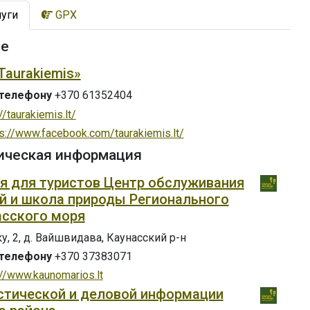
луги
GPX
ие
Taurakiemis»
 телефону
+370 61352404
//taurakiemis.lt/
ps://www.facebook.com/taurakiemis.lt/
ическая информация
 для туристов Центр обслуживания
й и школа природы Регионального
асского моря
, 2, д. Вайшвидава, Каунасский р-н
 телефону
+370 37383071
://www.kaunomarios.lt
стической и деловой информации