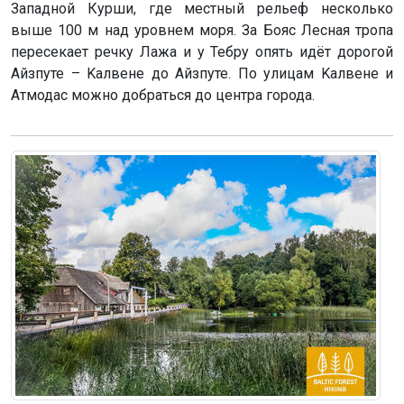
Западной Курши, где местный рельеф несколько
выше 100 м над уровнем моря. За Бояс Лесная тропа
пересекает речку Лажа и у Тебру опять идёт дорогой
Айзпуте – Kaлвене до Айзпуте. По улицам Kaлвене и
Атмодас можно добраться до центра города.