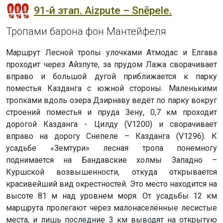
91-й этап. Aizpute – Snēpele.
Тропами барона фон Мантейфеля
Маршрут Лесной тропы улочками Атмодас и Елгава
проходит через Айзпуте, за прудом Лажа сворачивает
вправо и большой дугой приближается к парку
поместья Казданга с южной стороны. Маленькими
тропками вдоль озера Дзирнаву ведёт по парку вокруг
строений поместья и пруда Зену, 0,7 км проходит
дорогой Казданга - Цилду (V1200) и сворачивает
вправо на дорогу Снепеле – Казданга (V1296). К
усадьбе «Земтури» лесная тропа понемногу
поднимается на Бандавские холмы Западно –
Куршской возвышенности, откуда открывается
красивейший вид окрестностей. Это место находится на
высоте 81 м над уровнем моря. От усадьбы 12 км
маршрута пролегают через малонаселённые лесистые
места, и лишь последние 3 км выводят на открытую