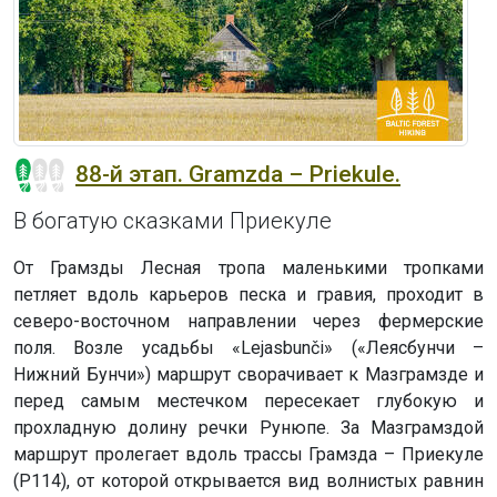
88-й этап. Gramzda – Priekule.
В богатую сказками Приекуле
От Грамзды Лесная тропа маленькими тропками
петляет вдоль карьеров песка и гравия, проходит в
северо-восточном направлении через фермерские
поля. Возле усадьбы «Lejasbunči» («Леясбунчи –
Нижний Бунчи») маршрут сворачивает к Мазграмзде и
перед самым местечком пересекает глубокую и
прохладную долину речки Рунюпе. За Мазграмздой
маршрут пролегает вдоль трассы Грамзда – Приекуле
(P114), от которой открывается вид волнистых равнин