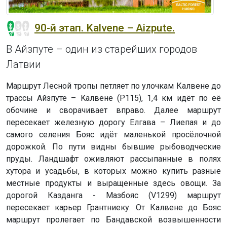
90-й этап. Kalvene – Aizpute.
В Айзпуте – один из старейших городов
Латвии
Маршрут Лесной тропы петляет по улочкам Калвене до
трассы Айзпуте – Kaлвене (P115), 1,4 км идёт по её
обочине и сворачивает вправо. Далее маршрут
пересекает железную дорогу Елгава – Лиепая и до
самого селения Бояс идёт маленькой просёлочной
дорожкой. По пути видны бывшие рыбоводческие
пруды. Ландшафт оживляют рассыпанные в полях
хутора и усадьбы, в которых можно купить разные
местные продукты и выращенные здесь овощи. За
дорогой Казданга - Мазбояс (V1299) маршрут
пересекает карьер Грантниеку. От Калвене до Бояс
маршрут пролегает по Бандавской возвышенности