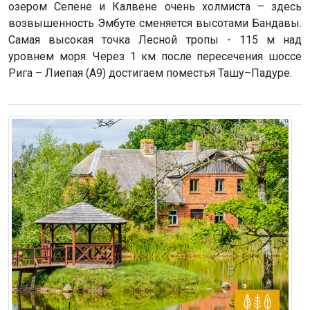
озером Сепене и Калвене очень холмиста – здесь
возвышенность Эмбуте сменяется высотами Бандавы.
Самая высокая точка Лесной тропы - 115 м над
уровнем моря. Через 1 км после пересечения шоссе
Рига – Лиепая (A9) достигаем поместья Ташу–Падуре.