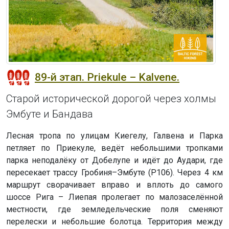
89-й этап. Priekule – Kalvene.
Старой исторической дорогой через холмы
Эмбуте и Бандава
Лесная тропа по улицам Киегелу, Галвена и Парка
петляет по Приекуле, ведёт небольшими тропками
парка неподалёку от Добелупе и идёт до Аудари, где
пересекает трассу Гробиня–Эмбуте (P106). Через 4 км
маршрут сворачивает вправо и вплоть до самого
шоссе Рига – Лиепая пролегает по малозаселённой
местности, где земледельческие поля сменяют
перелески и небольшие болотца. Территория между