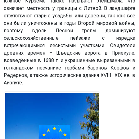
Южное Курземе также называют Лейшмала, что
означает местность у границы с Литвой. В ландшафте
отсутствуют старые усадьбы или деревни, так как все
они были уничтожены в годы Второй мировой войны,
поэтому вдоль Лесной тропы доминируют
сельскохозяйственные пейзажи с изредка
встречающимися лесистыми участками. Свидетели
древних времён – Шведские ворота в Приекуле,
возведённые в 1688 г. и украшенные вырезанными в
готландском песчанике гербами баронов Корфов и
Редернов, а также исторические здания XVIII–XIX вв. в
Айзпуте.