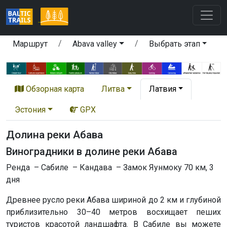
Маршрут
Abava valley
Выбрать этап
Обзорная карта
Литва
Латвия
Эстония
GPX
Долина реки Абава
Виноградники в долине реки Абава
Ренда – Сабиле – Кандава – Замок Яунмоку 70 км, 3
дня
Древнее русло реки Абава шириной до 2 км и глубиной
приблизительно 30–40 метров восхищает пеших
туристов красотой ландшафта. В Сабиле вы можете