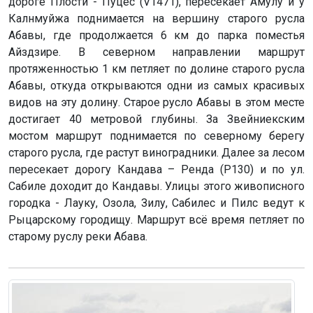
дороге Плости - Пуцес (V1471), пересекает Амулу и у
Калнмуйжа поднимается на вершину старого русла
Абавы, где продолжается 6 км до парка поместья
Айздзире. В северном направлении маршрут
протяженностью 1 км петляет по долине старого русла
Абавы, откуда открываются одни из самых красивых
видов на эту долину. Старое русло Абавы в этом месте
достигает 40 метровой глубины. За Звейниекским
мостом маршрут поднимается по северному берегу
старого русла, где растут виноградники. Далее за лесом
пересекает дорогу Кандава – Ренда (Р130) и по ул.
Сабиле доходит до Кандавы. Улицы этого живописного
городка - Лауку, Озола, Зилу, Сабилес и Пилс ведут к
Рыцарскому городищу. Маршрут всё время петляет по
старому руслу реки Абава.