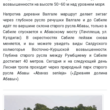
возвышенности на высоте 50–60 м над уровнем моря.
Напротив деревни Валгале маршрут делает зигзаг
через глубокое русло речушки Валгале и до Сабиле
идёт по вершине склона старого русла Абавы, только в
Сабиле спускается к Абавскому мосту (Лачплеша, ул.
Кулдигас). В окрестностях Сабиле пейзаж снова
меняется, и вы можете увидеть виды Салдуского
холмогорья Восточно-Куршской возвышенности.
Глубина старого русла между Румбциему и Сабиле
достигает 40 метров. Сегодня и на следующий день
Лесная тропа проходит через природный парк старого
русла Абавы «Abavas senleja» («Древняя долина
Абавы»).