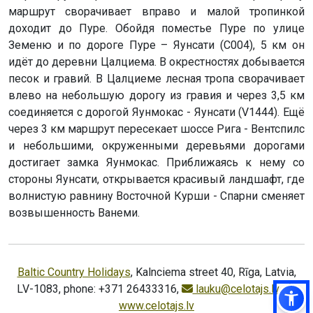
маршрут сворачивает вправо и малой тропинкой
доходит до Пуре. Обойдя поместье Пуре по улице
Земеню и по дороге Пуре – Яунсати (C004), 5 км он
идёт до деревни Цалциема. В окрестностях добывается
песок и гравий. В Цалциеме лесная тропа сворачивает
влево на небольшую дорогу из гравия и через 3,5 км
соединяется с дорогой Яунмокас - Яунсати (V1444). Ещё
через 3 км маршрут пересекает шоссе Рига - Вентспилс
и небольшими, окруженными деревьями дорогами
достигает замка Яунмокас. Приближаясь к нему со
стороны Яунсати, открывается красивый ландшафт, где
волнистую равнину Восточной Курши - Спарни сменяет
возвышенность Ванеми.
Baltic Country Holidays
, Kalnciema street 40, Rīga, Latvia,
LV-1083, phone: +371 26433316,
lauku@celotajs.lv
,
www.celotajs.lv