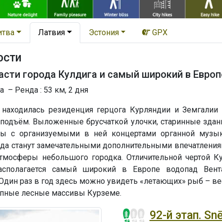
итва
Латвия
Эстония
GPX
ости
асти города Кулдига и самый широкий в Евро
 – Ренда : 53 км, 2 дня
 находилась резиденция герцога Курляндии и Земгалии 
одъём. Выложенные брусчаткой улочки, старинные здани
ны с организуемыми в ней концертами органной музык
ода станут замечательными дополнительными впечатления
тмосферы небольшого городка. Отличительной чертой Кул
асполагается самый широкий в Европе водопад Вента
. Один раз в год здесь можно увидеть «летающих» рыб – в
упные лесные массивы Курземе.
92-й этап. Snē