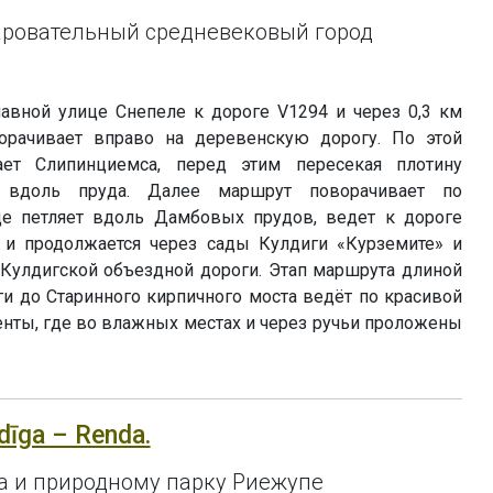
аровательный средневековый город
лавной улице Снепеле к дороге V1294 и через 0,3 км
рачивает вправо на деревенскую дорогу. По этой
ает Слипинциемса, перед этим пересекая плотину
т вдоль пруда. Далее маршрут поворачивает по
де петляет вдоль Дамбовых прудов, ведет к дороге
 и продолжается через сады Кулдиги «Курземите» и
 Кулдигской объездной дороги. Этап маршрута длиной
ги до Старинного кирпичного моста ведёт по красивой
нты, где во влажных местах и через ручьи проложены
ldīga – Renda.
а и природному парку Риежупе