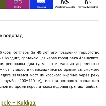
пе водопад
Якоба Кеттлера. За 40 лет его правления герцогство
я Кулдига, протекающая через город река Алешупите,
и, рестораны для гурманов и магазин деревенских
ми от путешествия, насладиться которыми вы сможете
дига является мост из красного кирпича через реку
с-румба (100–110 м), высота которого составляет
есной во время нереста через водопад прыгают рыбцы.
pele – Kuldīga.