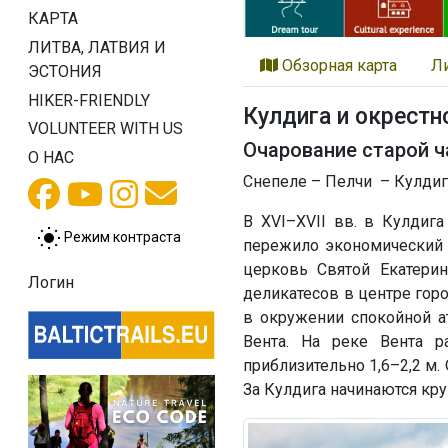
КАРТА
ЛИТВА, ЛАТВИЯ И
Обзорная карта
Л
ЭСТОНИЯ
HIKER-FRIENDLY
Кулдига и окрестн
VOLUNTEER WITH US
Очарование старой ч
О НАС
Снепеле – Пелчи – Кулдига
В XVI–XVII вв. в Кулдига
Режим контраста
пережило экономический п
церковь Святой Екатери
Логин
деликатесов в центре гор
в окружении спокойной а
Вента. На реке Вента р
приблизительно 1,6–2,2 м
За Кулдига начинаются кр