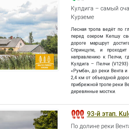
Кулдигa – самый оч
Курземе
Лесная тропа ведёт по г
перед озером Кепшу сво
дороге маршрут достиг
Спринцупе, и проходи
направлению к Пелчи, г
Кулдига – Пелчи (V1293)
«Румба», до реки Вента и
2,4 км от объездной доро
прибрежной тропе реки Ве
деревянные мостки.
93-й этап. Ku
По долине реки Вент