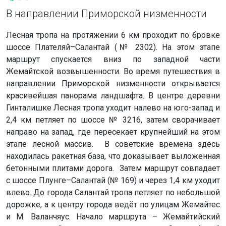
В направлении Приморской низменности
Лесная тропа на протяжении 6 км проходит по бровке
шоссе Плателяй–Салантай (№ 2302). На этом этапе
маршрут спускается вниз по западной части
Жемайтской возвышенности. Во время путешествия в
направлении Приморской низменности открывается
красивейшая панорама ландшафта. В центре деревни
Гинталишке Лесная тропа уходит налево на юго-запад и
2,4 км петляет по шоссе № 3216, затем сворачивает
направо на запад, где пересекает крупнейший на этом
этапе лесной массив. В советские времена здесь
находилась ракетная база, что доказывает выложенная
бетонными плитами дорога. Затем маршрут совпадает
с шоссе Плунге–Салантай (№ 169) и через 1,4 км уходит
влево. До города Салантай тропа петляет по небольшой
дорожке, а к центру города ведёт по улицам Жемайтес
и М. Валанчяус. Начало маршрута – Жемайтийский