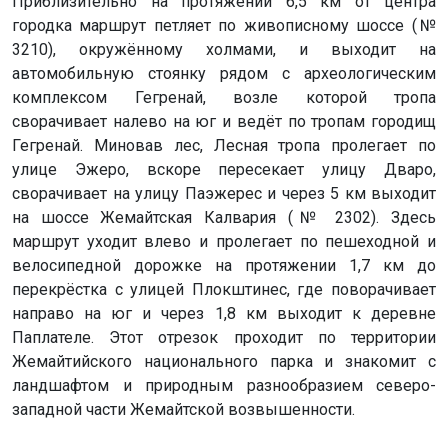
Приблизительно на протяжении 6,5 км от центра
городка маршрут петляет по живописному шоссе (№
3210), окружённому холмами, и выходит на
автомобильную стоянку рядом с археологическим
комплексом Гегренай, возле которой тропа
сворачивает налево на юг и ведёт по тропам городищ
Гегренай. Миновав лес, Лесная тропа пролегает по
улице Эжеро, вскоре пересекает улицу Дваро,
сворачивает на улицу Паэжерес и через 5 км выходит
на шоссе Жемайтская Калвария (№ 2302). Здесь
маршрут уходит влево и пролегает по пешеходной и
велосипедной дорожке на протяжении 1,7 км до
перекрёстка с улицей Плокштинес, где поворачивает
направо на юг и через 1,8 км выходит к деревне
Паплателе. Этот отрезок проходит по территории
Жемайтийского национального парка и знакомит с
ландшафтом и природным разнообразием северо-
западной части Жемайтской возвышенности.