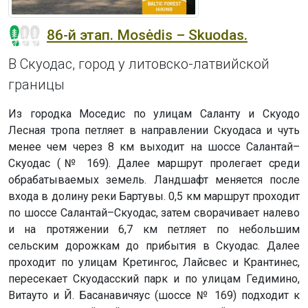
86-й этап. Mosėdis – Skuodas.
В Скуодас, город у литовско-латвийской
границы
Из городка Моседис по улицам Саланту и Скуодо
Лесная тропа петляет в направлении Скуодаса и чуть
менее чем через 8 км выходит на шоссе Салантай–
Скуодас (№ 169). Далее маршрут пролегает среди
обрабатываемых земель. Ландшафт меняется после
входа в долину реки Бартувы. 0,5 км маршрут проходит
по шоссе Салантай–Скуодас, затем сворачивает налево
и на протяжении 6,7 км петляет по небольшим
сельским дорожкам до прибытия в Скуодас. Далее
проходит по улицам Кретингос, Лайсвес и Крантинес,
пересекает Скуодасский парк и по улицам Гедимино,
Витауто и Й. Басанавичяус (шоссе № 169) подходит к