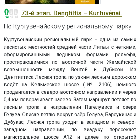
73-й этап. Dengtiltis – Kurtuvėnai.
По Куртувенайскому региональному парку
Куртувенайский региональный парк – одна из самых
лесистых местностей средней части Литвы с чёткими,
сформированными ледником формами рельефа,
простирающимися по восточной части Жемайтской
возвышенности между Вентой и Дубисой. Из
Денгтилтиса Лесная тропа по узким лесным дорожкам
ведёт на Кельмеское шоссе (№ 2106), немного
продвигается в северо-восточном направлении и через
0,4 км поворачивает налево. Затем маршрут петляет по
лесным тропа в направлении Пагелувиса и озера
Гелува. Описав петлю вокруг озёр Гелува, Барсукинас и
Дубукас, Лесная тропа уходит в западном и северо-
западном направлении, по виадуку пересекает
магистральное шоссе А12 и далее по открытой