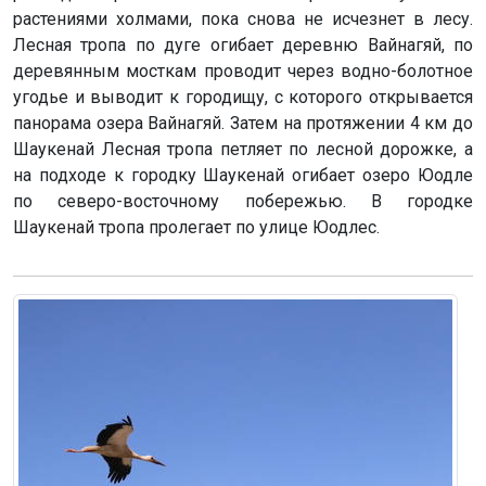
растениями холмами, пока снова не исчезнет в лесу.
Лесная тропа по дуге огибает деревню Вайнагяй, по
деревянным мосткам проводит через водно-болотное
угодье и выводит к городищу, с которого открывается
панорама озера Вайнагяй. Затем на протяжении 4 км до
Шаукенай Лесная тропа петляет по лесной дорожке, а
на подходе к городку Шаукенай огибает озеро Юодле
по северо-восточному побережью. В городке
Шаукенай тропа пролегает по улице Юодлес.