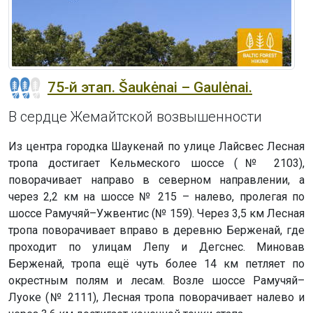
75-й этап. Šaukėnai – Gaulėnai.
В сердце Жемайтской возвышенности
Из центра городка Шаукенай по улице Лайсвес Лесная
тропа достигает Кельмеского шоссе (№ 2103),
поворачивает направо в северном направлении, а
через 2,2 км на шоссе № 215 – налево, пролегая по
шоссе Рамучяй–Ужвентис (№ 159). Через 3,5 км Лесная
тропа поворачивает вправо в деревню Берженай, где
проходит по улицам Лепу и Дегснес. Миновав
Берженай, тропа ещё чуть более 14 км петляет по
окрестным полям и лесам. Возле шоссе Рамучяй–
Луоке (№ 2111), Лесная тропа поворачивает налево и