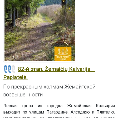
82-й этап. Žemaičių Kalvarija –
Paplatelė.
По прекрасным холмам Жемайтской
возвышенности
Лесная тропа из городка Жемайтская Калвария
выходит по улицам Пагардинё, Алседжю и Плателю.