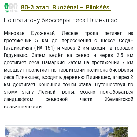
80-й этап. Buožėnai – Plinkšės.
По полигону биосферы леса Плинкшес
Миновав Буоженай, Лесная тропа петляет на
протяжении 5 км до пересечения с шоссе Седа–
Гаудикайчяй (№ 161) и через 2 км входит в городок
Гадунавас. Затем ведёт на север и через 2,5 км
достигает леса Памаркия. Затем на протяжении 7 км
маршрут пролегает по территории полигона биосферы
леса Плинкшес, входит в деревню Плинкшес, а через 2
км достигает конечной точки этапа. Путешествуя по
этому этапу Лесной тропы, можно полюбоваться
ландшафтом северной части Жемайтской
возвышенности.