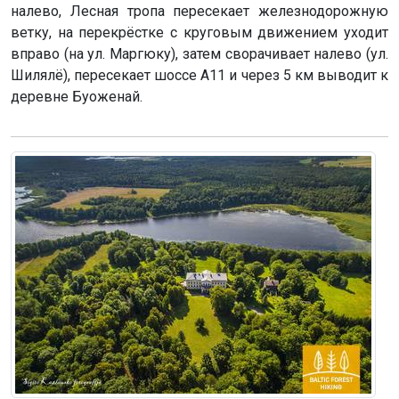
налево, Лесная тропа пересекает железнодорожную
ветку, на перекрёстке с круговым движением уходит
вправо (на ул. Маргюку), затем сворачивает налево (ул.
Шилялё), пересекает шоссе А11 и через 5 км выводит к
деревне Буоженай.