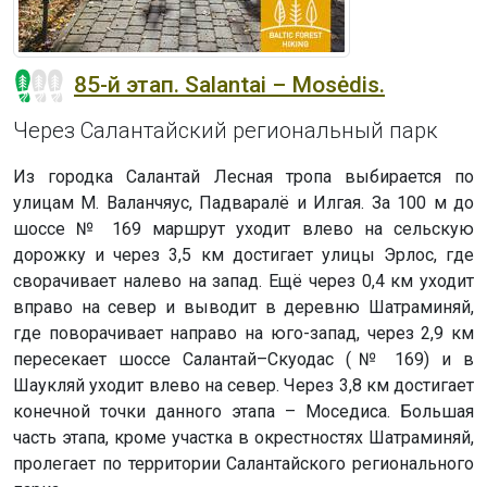
85-й этап. Salantai – Mosėdis.
Через Салантайский региональный парк
Из городка Салантай Лесная тропа выбирается по
улицам М. Валанчяус, Падваралё и Илгая. За 100 м до
шоссе № 169 маршрут уходит влево на сельскую
дорожку и через 3,5 км достигает улицы Эрлос, где
сворачивает налево на запад. Ещё через 0,4 км уходит
вправо на север и выводит в деревню Шатраминяй,
где поворачивает направо на юго-запад, через 2,9 км
пересекает шоссе Салантай–Скуодас (№ 169) и в
Шаукляй уходит влево на север. Через 3,8 км достигает
конечной точки данного этапа – Моседиса. Большая
часть этапа, кроме участка в окрестностях Шатраминяй,
пролегает по территории Салантайского регионального