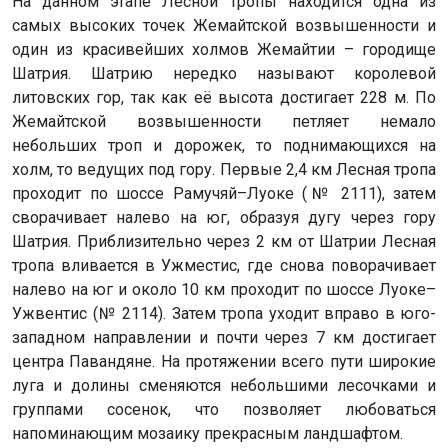
На данном этапе Лесной тропы находится одна из
самых высоких точек Жемайтской возвышенности и
один из красивейших холмов Жемайтии – городище
Шатрия. Шатрию нередко называют королевой
литовских гор, так как её высота достигает 228 м. По
Жемайтской возвышенности петляет немало
небольших троп и дорожек, то поднимающихся на
холм, то ведущих под гору. Первые 2,4 км Лесная тропа
проходит по шоссе Рамучяй–Луоке (№ 2111), затем
сворачивает налево на юг, образуя дугу через гору
Шатрия. Приблизительно через 2 км от Шатрии Лесная
тропа вливается в Ужместис, где снова поворачивает
налево на юг и около 10 км проходит по шоссе Луоке–
Ужвентис (№ 2114). Затем тропа уходит вправо в юго-
западном направлении и почти через 7 км достигает
центра Павандяне. На протяжении всего пути широкие
луга и долины сменяются небольшими лесочками и
группами сосенок, что позволяет любоваться
напоминающим мозаику прекрасным ландшафтом.