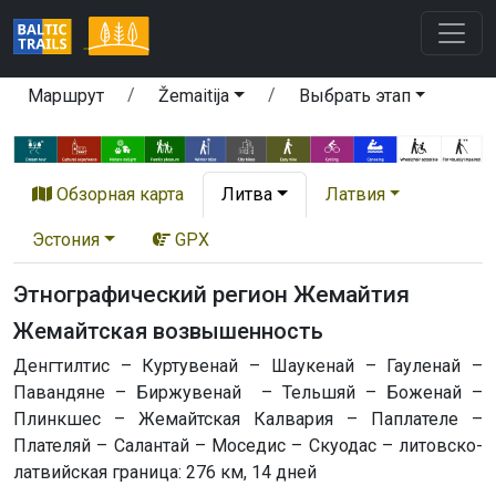
Маршрут
Žemaitija
Выбрать этап
Обзорная карта
Литва
Латвия
Эстония
GPX
Этнографический регион Жемайтия
Жемайтская возвышенность
Денгтилтис – Куртувенай – Шаукенай – Гауленай –
Павандяне – Биржувенай – Тельшяй – Боженай –
Плинкшес – Жемайтская Калвария – Паплателе –
Плателяй – Салантай – Моседис – Скуодас – литовско-
латвийская граница: 276 км, 14 дней