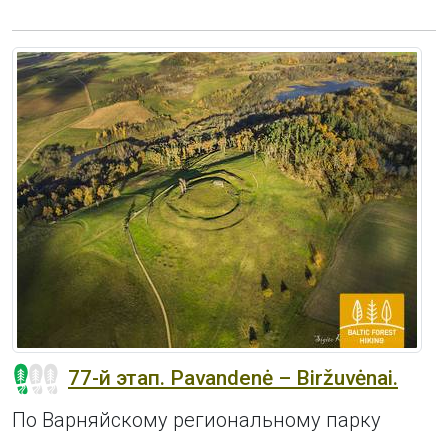
77-й этап. Pavandenė – Biržuvėnai.
По Варняйскому региональному парку