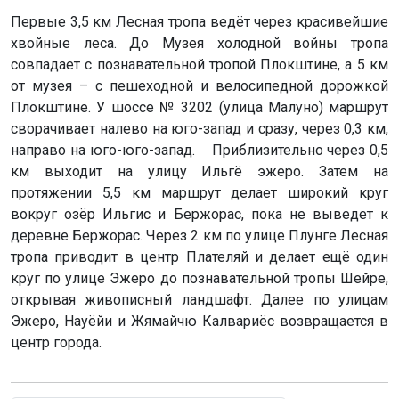
Первые 3,5 км Лесная тропа ведёт через красивейшие
хвойные леса. До Музея холодной войны тропа
совпадает с познавательной тропой Плокштине, а 5 км
от музея – с пешеходной и велосипедной дорожкой
Плокштине. У шоссе № 3202 (улица Малуно) маршрут
сворачивает налево на юго-запад и сразу, через 0,3 км,
направо на юго-юго-запад. Приблизительно через 0,5
км выходит на улицу Ильгё эжеро. Затем на
протяжении 5,5 км маршрут делает широкий круг
вокруг озёр Ильгис и Бержорас, пока не выведет к
деревне Бержорас. Через 2 км по улице Плунге Лесная
тропа приводит в центр Плателяй и делает ещё один
круг по улице Эжеро до познавательной тропы Шейре,
открывая живописный ландшафт. Далее по улицам
Эжеро, Науёйи и Жямайчю Калвариёс возвращается в
центр города.