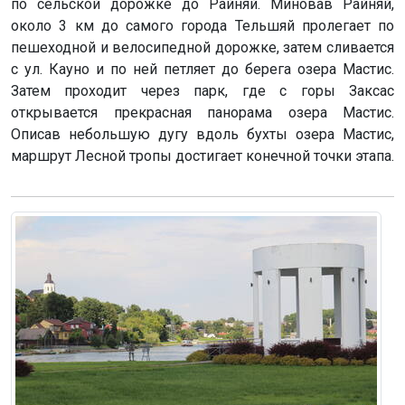
по сельской дорожке до Райняй. Миновав Райняй,
около 3 км до самого города Тельшяй пролегает по
пешеходной и велосипедной дорожке, затем сливается
с ул. Кауно и по ней петляет до берега озера Мастис.
Затем проходит через парк, где с горы Заксас
открывается прекрасная панорама озера Мастис.
Описав небольшую дугу вдоль бухты озера Мастис,
маршрут Лесной тропы достигает конечной точки этапа.