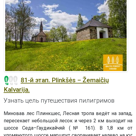
81-й этап. Plinkšės – Žemaičių
Kalvarija.
Узнать цель путешествия пилигримов
Миновав лес Плинкшес, Лесная тропа ведёт на запад,
пересекает небольшой лесок и через 2 км выходит на
шоссе Седа–Гаудикайчяй (№ 161). В 1,8 км от
упомянутого шоссе маршрут сворачивает налево на юг