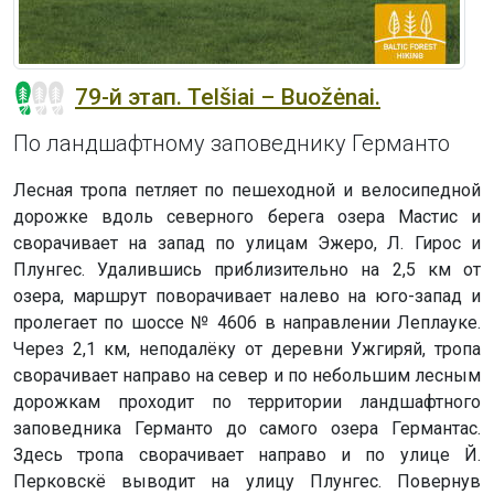
79-й этап. Telšiai – Buožėnai.
По ландшафтному заповеднику Германто
Лесная тропа петляет по пешеходной и велосипедной
дорожке вдоль северного берега озера Мастис и
сворачивает на запад по улицам Эжеро, Л. Гирос и
Плунгес. Удалившись приблизительно на 2,5 км от
озера, маршрут поворачивает налево на юго-запад и
пролегает по шоссе № 4606 в направлении Леплауке.
Через 2,1 км, неподалёку от деревни Ужгиряй, тропа
сворачивает направо на север и по небольшим лесным
дорожкам проходит по территории ландшафтного
заповедника Германто до самого озера Германтас.
Здесь тропа сворачивает направо и по улице Й.
Перковскё выводит на улицу Плунгес. Повернув