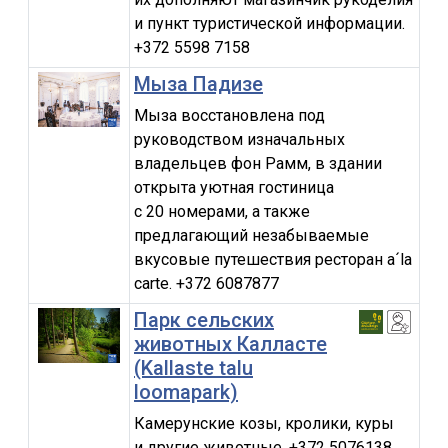
и пункт туристической информации.
+372 5598 7158
Мыза Падизе
Мыза восстановлена под
руководством изначальных
владельцев фон Рамм, в здании
открыта уютная гостиница
с 20 номерами, а также
предлагающий незабываемые
вкусовые путешествия ресторан a´la
carte. +372 6087877
Парк сельских
животных Калласте
(Kallaste talu
loomapark)
Камерунские козы, кролики, куры
и другие животные. +372 5076138