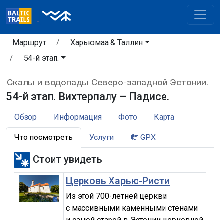
Маршрут
Харьюмаа & Таллин
54-й этап.
Скалы и водопады Северо-западной Эстонии.
54-й этап. Вихтерпалу – Падисе.
Обзор
Информация
Фото
Карта
Что посмотреть
Услуги
GPX
Стоит увидеть
Церковь Харью-Ристи
Из этой 700-летней церкви
с массивными каменными стенами
и самой старой в Эстонии церковной