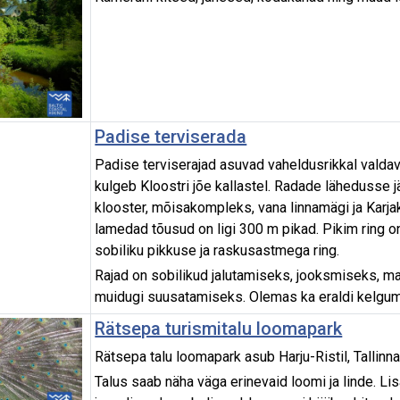
Padise terviserada
Padise terviserajad asuvad vaheldusrikkal valdav
kulgeb Kloostri jõe kallastel. Radade lähedusse j
klooster, mõisakompleks, vana linnamägi ja Karja
lamedad tõusud on ligi 300 m pikad. Pikim ring o
sobiliku pikkuse ja raskusastmega ring.
Rajad on sobilikud jalutamiseks, jooksmiseks, ma
muidugi suusatamiseks. Olemas ka eraldi kelgum
Rätsepa turismitalu loomapark
Rätsepa talu loomapark asub Harju-Ristil, Tallinn
Talus saab näha väga erinevaid loomi ja linde. L