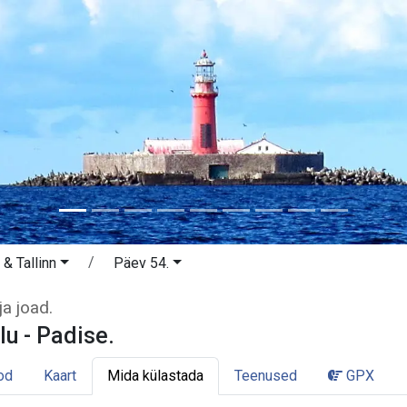
& Tallinn
Päev 54.
alu - Padise. Loode-Eesti pankrannik
a joad.
lu - Padise.
od
Kaart
Mida külastada
Teenused
GPX