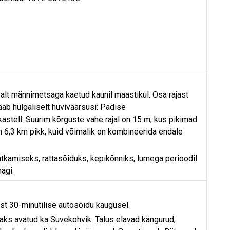
alt männimetsaga kaetud kaunil maastikul. Osa rajast
ääb hulgaliselt huviväärsusi: Padise
kastell. Suurim kõrguste vahe rajal on 15 m, kus pikimad
n 6,3 km pikk, kuid võimalik on kombineerida endale
tkamiseks, rattasõiduks, kepikõnniks, lumega perioodil
ägi.
ast 30-minutilise autosõidu kaugusel.
isaks avatud ka Suvekohvik. Talus elavad kängurud,