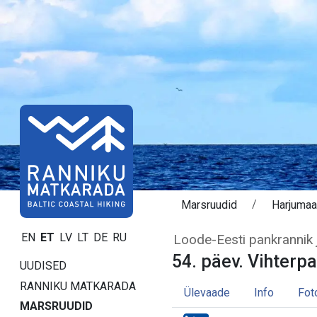
Marsruudid
Harjumaa 
Päev 54. Vihterp
EN
ET
LV
LT
DE
RU
Loode-Eesti pankrannik j
54. päev. Vihterpa
UUDISED
RANNIKU MATKARADA
Ülevaade
Info
Fot
MARSRUUDID