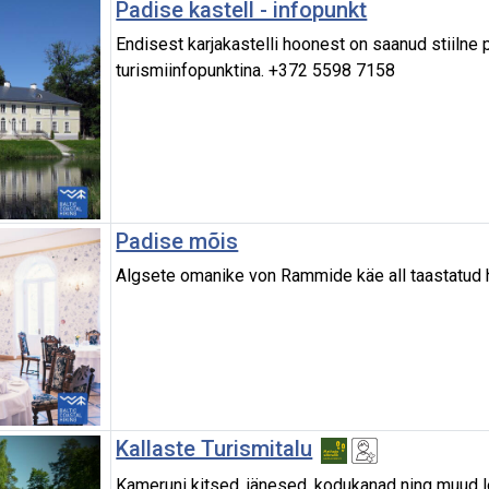
Padise kastell - infopunkt
Endisest karjakastelli hoonest on saanud stiilne
turismiinfopunktina. +372 5598 7158
Padise mõis
Algsete omanike von Rammide käe all taastatud
Kallaste Turismitalu
Kameruni kitsed, jänesed, kodukanad ning muud