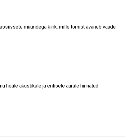
assiivsete müüridega kirik, mille tornist avaneb vaade
nu heale akustikale ja erilisele aurale hinnatud