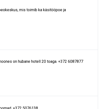
 peokeskus, mis toimib ka käsitööpoe ja
 hoones on hubane hotell 20 toaga. +372 6087877
 loomad. +372 5076138