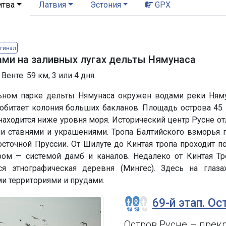
итва
Латвия
Эстония
GPX
игинал
ами на заливных лугах дельты Нямунаса
Венте: 59 км, 3 или 4 дня.
ьном парке дельты Нямунаса окружен водами реки Няму
 обитает колония больших бакланов. Площадь острова 45
 находится ниже уровня моря. Исторический центр Русне о
и ставнями и украшениями. Тропа Балтийского взморья п
осточной Пруссии. От Шилуте до Кинтая тропа проходит 
ом — системой дамб и каналов. Недалеко от Кинтая Тр
тся этнографическая деревня (Мингес). Здесь на гла
 территориями и прудами.
69-й этап. Ос
Остров Русне – прек