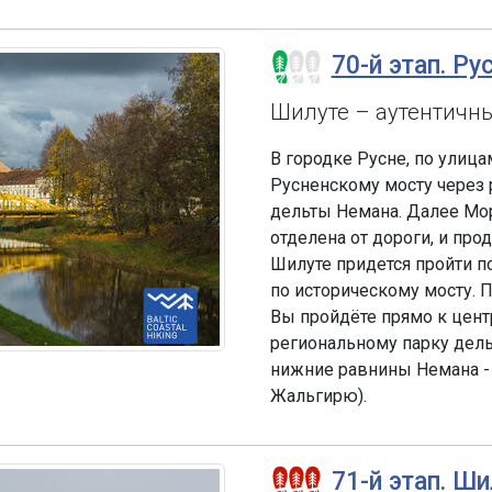
70-й этап. Ру
Шилуте – аутентичн
В городке Русне, по улиц
Русненскому мосту через р
дельты Немана. Далее Мор
отделена от дороги, и про
Шилуте придется пройти п
по историческому мосту. 
Вы пройдёте прямо к центр
региональному парку дель
нижние равнины Немана -
Жальгирю).
71-й этап. Ши