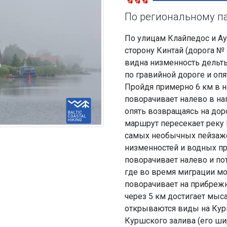
По региональному п
По улицам Клайпедос и Ау
сторону Кинтай (дорога № 
видна низменность дельты
по гравийной дороге и оп
Пройдя примерно 6 км в н
поворачивает налево в на
опять возвращаясь на дор
маршрут пересекает реку 
самых необычных пейзаже
низменностей и водных п
поворачивает налево и пот
где во время миграции мо
поворачивает на прибрежн
через 5 км достигает мыса
открываются виды на Кур
Куршского залива (его ш