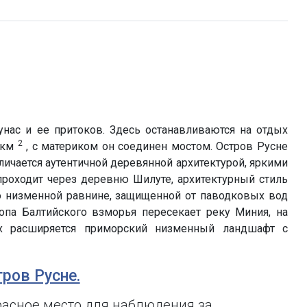
нас и ее притоков. Здесь останавливаются на отдых
2
 км
, с материком он соединен мостом. Остров Русне
тличается аутентичной деревянной архитектурой, яркими
роходит через деревню Шилуте, архитектурный стиль
по низменной равнине, защищенной от паводковых вод
опа Балтийского взморья пересекает реку Миния, на
зах расширяется приморский низменный ландшафт с
тров Русне.
расное место для наблюдения за