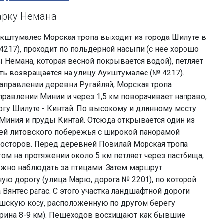
арку Немана
кштумалес Морская тропа выходит из города Шилуте в
4217), проходит по польдерной насыпи (с нее хорошо
 Немана, которая весной покрывается водой), петляет
ять возвращается на улицу Аукштумалес (№ 4217).
аправлении деревни Ругайляй, Морская тропа
правлении Минии и через 1,5 км поворачивает направо,
огу Шилуте - Кинтай. По высокому и длинному мосту
Миния и пруды Кинтай. Отсюда открывается один из
й литовского побережья с широкой панорамой
росторов. Перед деревней Повилай Морская тропа
ом на протяжении около 5 км петляет через пастбища,
жно наблюдать за птицами. Затем маршрут
ую дорогу (улица Марю, дорога № 2201), по которой
 Вянтес рагас. С этого участка ландшафтной дороги
шскую косу, расположенную по другом берегу
ирина 8-9 км). Пешеходов восхищают как бывшие