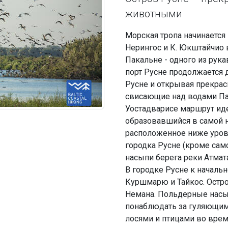
животными
Морская тропа начинается 
Нерингос и К. Юкштайчио 
Пакальне - одного из рук
порт Русне продолжается 
Русне и открывая прекрас
свисающие над водами Па
Уостадварисе маршрут ид
образовавшийся в самой н
расположенное ниже уровн
городка Русне (кроме само
насыпи берега реки Атмата
В городке Русне к началь
Куршмарю и Тайкос. Остр
Немана. Польдерные насып
понаблюдать за гуляющим
лосями и птицами во врем