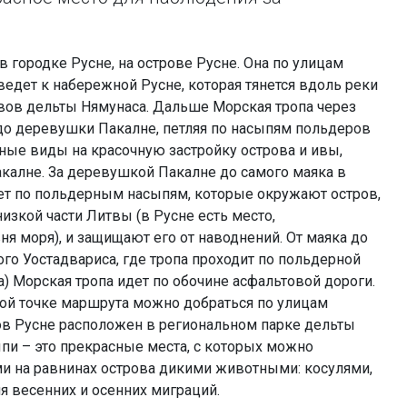
в городке Русне, на острове Русне. Она по улицам
ведет к набережной Русне, которая тянется вдоль реки
авов дельты Нямунаса. Дальше Морская тропа через
до деревушки Пакалне, петляя по насыпям польдеров
ные виды на красочную застройку острова и ивы,
калне. За деревушкой Пакалне до самого маяка в
ет по польдерным насыпям, которые окружают остров,
изкой части Литвы (в Русне есть место,
я моря), и защищают его от наводнений. От маяка до
го Уостадвариса, где тропа проходит по польдерной
) Морская тропа идет по обочине асфальтовой дороги.
ной точке маршрута можно добраться по улицам
ов Русне расположен в региональном парке дельты
и – это прекрасные места, с которых можно
и на равнинах острова дикими животными: косулями,
я весенних и осенних миграций.