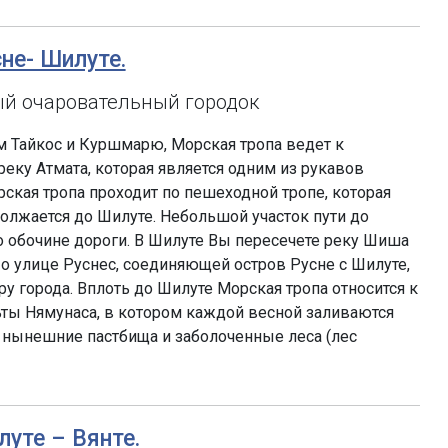
сне- Шилуте.
ый очаровательный городок
ам Тайкос и Куршмарю, Морская тропа ведет к
еку Атмата, которая является одним из рукавов
ская тропа проходит по пешеходной тропе, которая
должается до Шилуте. Небольшой участок пути до
о обочине дороги. В Шилуте Вы пересечете реку Шиша
По улице Руснес, соединяющей остров Русне с Шилуте,
у города. Вплоть до Шилуте Морская тропа относится к
ты Нямунаса, в котором каждой весной заливаются
 нынешние пастбища и заболоченные леса (лес
луте – Вянте.