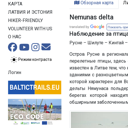
Обзорная карта
Л
КАРТА
ЛАТВИЯ И ЭСТОНИЯ
Nemunas delta
HIKER-FRIENDLY
Показать ор
VOLUNTEER WITH US
Наблюдение за птиц
О НАС
Русне – Шилуте – Кинтай – 
Остров Русне в регионал
Режим контраста
перелетные птицы, здесь
известен в Литве тем, что
Логин
зданиями с разноцветным
которой характерен для В
дельты Нямунаса польдер
берегах которой находи
обширными заболоченными