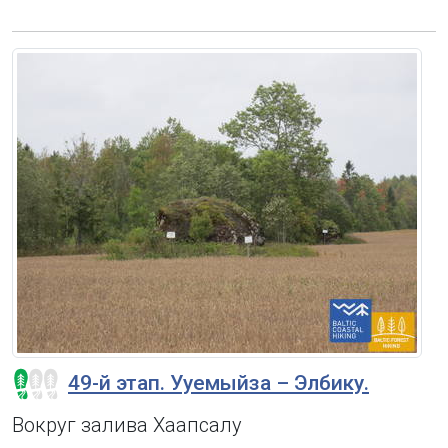
49-й этап. Ууемыйза – Элбику.
Вокруг залива Хаапсалу