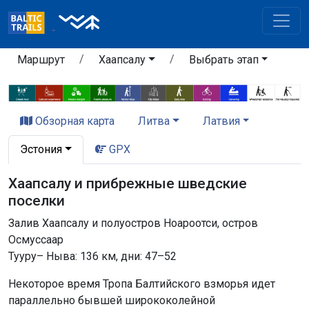
Маршрут
Хаапсалу
Выбрать этап
Обзорная карта
Литва
Латвия
Эстония
GPX
Хаапсалу и прибрежные шведские
поселки
Залив Хаапсалу и полуостров Ноароотси, остров
Осмуссаар
Tyyрy– Ныва: 136 км, дни: 47–52
Некоторое время Тропа Балтийского взморья идет
параллельно бывшей ширококолейной