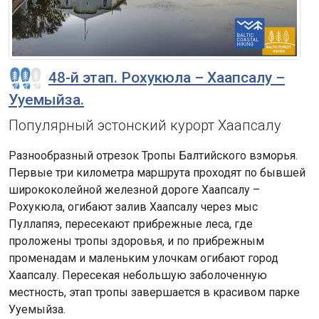
48-й этап. Рохукюла – Хаапсалу –
Ууемыйза.
Популярный эстонский курорт Хаапсалу
Разнообразный отрезок Тропы Балтийского взморья.
Первые три километра маршрута проходят по бывшей
ширококолейной железной дороге Хаапсалу –
Рохукюла, огибают залив Хаапсалу через мыс
Пуллапяэ, пересекают прибрежные леса, где
проложены тропы здоровья, и по прибрежным
променадам и маленьким улочкам огибают город
Хаапсалу. Пересекая небольшую заболоченную
местность, этап тропы завершается в красивом парке
Ууемыйза.