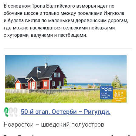
В основном Тропа Балтийского взморья идет по
обочине шоссе и только между поселками Ингкюла
и Аулепа вьется по маленьким деревенским дорогам,
где можно наслаждаться сельскими пейзажами
с хуторами, валунами и пастбищами.
50-й этап. Остерби – Ригулди.
Ноароотси – шведский полуостров