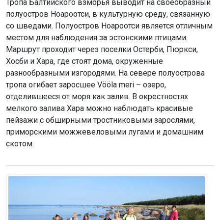
Тропа Балтийского взморья выводит на своеобразный
полуостров Ноароотси, в культурную среду, связанную
со шведами. Полуостров Ноароотси является отличным
местом для наблюдения за эстонскими птицами.
Маршрут проходит через поселки Остерби, Пюркси,
Хосби и Хара, где стоят дома, окруженные
разнообразными изгородями. На севере полуострова
тропа огибает заросшее Vööla meri – озеро,
отделившееся от моря как залив. В окрестностях
мелкого залива Хара можно наблюдать красивые
пейзажи с обширными тростниковыми зарослями,
приморскими можжевеловыми лугами и домашним
скотом.