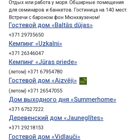
Отдых или работа у моря.
Обширные помещения
для семинаров и банкетов. Гостиница на 140 мест.
Встречи с бароном фон Мюнхаузеном!
Гостевой дом «Baltās dūjas»
+371 29735650
Кемпинг «Uzkalni»
+371 26346047
Кемпинг «Jūras priede»
(летом) +371 67954780
Гостевой дом «Aizvēji»
(летом) +371 26547055
Дом выходного дня «Summerhome»
+371 67527222
Деревенский дом «Jauneglītes»
+371 29218153
Гостевой дом «Vidlauči»