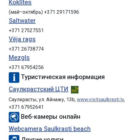
Koklītes
(май–октябрь) +371 29171596
Saltwater
+371 27527551
Vēja rags
+371 26738774
Mezgls
+371 67954256
Туристическая информация
Саулкрастский ЦТИ
Саулкрасты, ул. Айнажу, 13b,
www.visitsaulkrasti.lv
,
+371 67952641
Веб-камеры онлайн
Webcamera Saulkrasti beach
Другие услуги