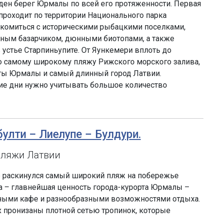
ден берег Юрмалы по всей его протяженности. Первая
 проходит по территории Национального парка
акомиться с историческими рыбацкими поселками,
бным базарчиком, дюнными биотопами, а также
 устье Старпиньупите. От Яункемери вплоть до
о самому широкому пляжу Рижского морского залива,
рты Юрмалы и самый длинный город Латвии.
ие дни нужно учитывать большое количество
булти – Лиелупе – Булдури.
пляжи Латвии
 раскинулся самый широкий пляж на побережье
а – главнейшая ценность города-курорта Юрмалы –
ыми кафе и разнообразными возможностями отдыха.
 пронизаны плотной сетью тропинок, которые