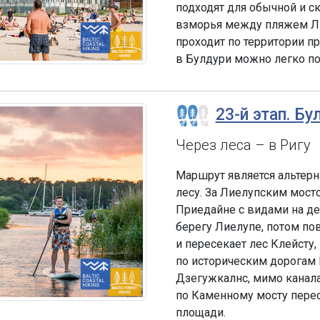
подходят для обычной и с
взморья между пляжем Л
проходит по территории п
в Булдури можно легко поп
23-й этап. Бу
Через леса – в Ригу
Маршрут является альтерн
лесу. За Лиелупским мост
Приедайне с видами на де
берегу Лиелупе, потом п
и пересекает лес Клейсту
по историческим дорогам
Дзегужкалнс, мимо канала 
по Каменному мосту перес
площади.