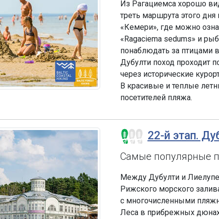
Из Рагациемса хорошо ви
треть маршрута этого дня
«Кемери», где можно озн
«Ragaciema sedums» и ры
понаблюдать за птицами в
Дубулти поход проходит п
через исторические куро
В красивые и теплые летн
посетителей пляжа.
22-й этап. Ду
Самые популярные 
Между Дубулти и Лиелупе
Рижского морского залив
с многочисленными пляжн
Леса в прибрежных дюнах