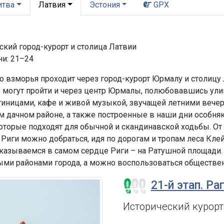
итва
Латвия
Эстония
GPX
кий город-курорт и столица Латвии
ни: 21–24
 взморья проходит через город-курорт Юрмалу и столицу Л
ы могут пройти и через центр Юрмалы, полюбовавшись у
иницами, кафе и живой музыкой, звучащей летними вечер
ом дачном районе, а также построенные в наши дни особн
которые подходят для обычной и скандинавской ходьбы. О
Риги можно добраться, идя по дорогам и тропам леса Кле
казываемся в самом сердце Риги – на Ратушной площади.
ыми районами города, а можно воспользоваться обществе
21-й этап. Ра
Исторический курор