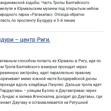
кандинавской ходьбы. Часть Тропы Балтийского
иелупе и Юрмальским музеем под открытым небом
риродного парка «Рагакапас». Отсюда обратно
асть по проспекту Булдуру и 5-й линии.
лдури – центр Риги.
ативным способом попасть из Юрмалы в Ригу, идя по
ом Тропа Балтийского взморья проходит через
ревянную застройку, идет параллельно правому
оворачивает мимо южной части Болдерайской дюны
, проходя вдоль кладбища Лачупес. Дальше тропа идет
 Пардаугавы – улицам Буллю и Даугавгривас через
Зундас и залива Агенскална, доходит до Даугавы, где
екает Даугаву и останавливается на Ратушной