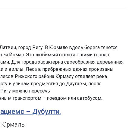
атвии, город Ригу. В Юрмале вдоль берега тянется
лицей Йомас. Это любимый отдыхающими город с
ами. Для города характерна своеобразная деревянная
яки и виллы. Леса в прибрежных дюнах пронизаны
т лесов Рижского района Юрмалу отделяет река
йсту и улицам предместья до Даугавы, после
 Ригу можно пересечь
нным транспортом – поездом или автобусом.
гациемс – Дубулти.
т Юрмалы