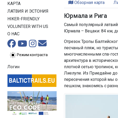
Обзорная карта
Л
КАРТА
ЛАТВИЯ И ЭСТОНИЯ
Юрмала и Рига
HIKER-FRIENDLY
Самый популярный латвийс
VOLUNTEER WITH US
Юрмала – Вецаки: 84 км, д
О НАС
Отрезок Тропы Балтийского
песчаный пляж, но турист
многочисленными спа-гост
Режим контраста
архитектура в историческ
плотной сетью тропинок, 
Логин
Лиелупе. Из Приедайне до 
пересечения которой мы о
пешком, знакомясь с разн