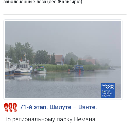
заболоченные леса (лес Жальгирю).
71-й этап. Шилуте – Вянте.
По региональному парку Немана