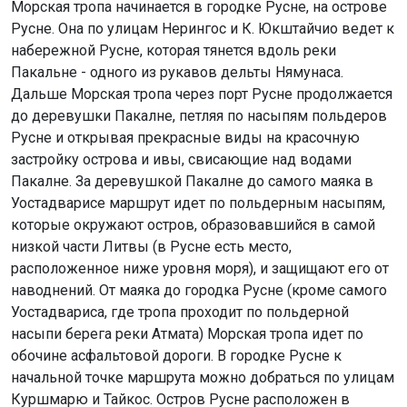
Морская тропа начинается в городке Русне, на острове
Русне. Она по улицам Нерингос и К. Юкштайчио ведет к
набережной Русне, которая тянется вдоль реки
Пакальне - одного из рукавов дельты Нямунаса.
Дальше Морская тропа через порт Русне продолжается
до деревушки Пакалне, петляя по насыпям польдеров
Русне и открывая прекрасные виды на красочную
застройку острова и ивы, свисающие над водами
Пакалне. За деревушкой Пакалне до самого маяка в
Уостадварисе маршрут идет по польдерным насыпям,
которые окружают остров, образовавшийся в самой
низкой части Литвы (в Русне есть место,
расположенное ниже уровня моря), и защищают его от
наводнений. От маяка до городка Русне (кроме самого
Уостадвариса, где тропа проходит по польдерной
насыпи берега реки Атмата) Морская тропа идет по
обочине асфальтовой дороги. В городке Русне к
начальной точке маршрута можно добраться по улицам
Куршмарю и Тайкос. Остров Русне расположен в