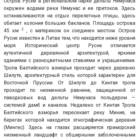
Остров Русне в региональном парке дельты Нямунаса
окружен водами реки Нямунас и ее притоков. Здесь
останавливаются на отдых перелетные птицы, здесь
обитает колония больших бакланов. Площадь острова
2
45 км
, с материком он соединен мостом. Остров
Русне известен в Литве тем, что находится ниже уровня
моря. Исторический центр Русне отличается
аутентичной деревянной архитектурой, яркими
зданиями с разноцветными ставнями и украшениями.
Тропа Балтийского взморья проходит через деревню
Шилуте, архитектурный стиль которой характерен для
Восточной Пруссии. От Шилуте до Кинтая тропа
проходит по низменной равнине, защищенной от
паводковых вод дельты Нямунаса польдером —
системой дамб и каналов. Недалеко от Кинтая Тропа
Балтийского взморья пересекает реку Миния, на
берегах которой находится этнографическая деревня
(Мингес). Здесь на глазах расширяется приморский
низменный ландшафт с обширными заболоченными