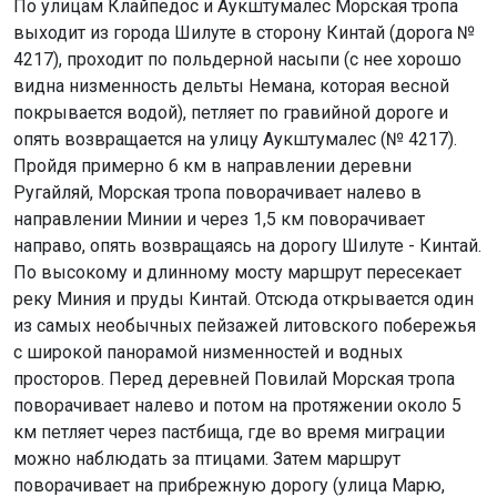
По улицам Клайпедос и Аукштумалес Морская тропа
выходит из города Шилуте в сторону Кинтай (дорога №
4217), проходит по польдерной насыпи (с нее хорошо
видна низменность дельты Немана, которая весной
покрывается водой), петляет по гравийной дороге и
опять возвращается на улицу Аукштумалес (№ 4217).
Пройдя примерно 6 км в направлении деревни
Ругайляй, Морская тропа поворачивает налево в
направлении Минии и через 1,5 км поворачивает
направо, опять возвращаясь на дорогу Шилуте - Кинтай.
По высокому и длинному мосту маршрут пересекает
реку Миния и пруды Кинтай. Отсюда открывается один
из самых необычных пейзажей литовского побережья
с широкой панорамой низменностей и водных
просторов. Перед деревней Повилай Морская тропа
поворачивает налево и потом на протяжении около 5
км петляет через пастбища, где во время миграции
можно наблюдать за птицами. Затем маршрут
поворачивает на прибрежную дорогу (улица Марю,