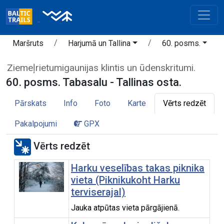
Maršruts
Harjumā un Tallina
60. posms.
Ziemeļrietumigaunijas klintis un ūdenskritumi.
60. posms. Tabasalu - Tallinas osta.
Pārskats
Info
Foto
Karte
Vērts redzēt
Pakalpojumi
GPX
Vērts redzēt
Harku veselības takas piknika
vieta (Piknikukoht Harku
terviserajal)
Jauka atpūtas vieta pārgājienā.