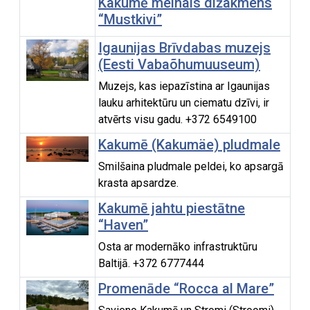
Kakumē melnais dižakmens
“Mustkivi”
Igaunijas Brīvdabas muzejs
(Eesti Vabaõhumuuseum)
Muzejs, kas iepazīstina ar Igaunijas
lauku arhitektūru un ciematu dzīvi, ir
atvērts visu gadu. +372 6549100
Kakumē (Kakumäe) pludmale
Smilšaina pludmale peldei, ko apsargā
krasta apsardze.
Kakumē jahtu piestātne
“Haven”
Osta ar modernāko infrastruktūru
Baltijā. +372 6777444
Promenāde “Rocca al Mare”