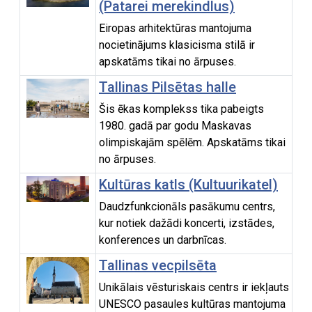
(Patarei merekindlus)
Eiropas arhitektūras mantojuma
nocietinājums klasicisma stilā ir
apskatāms tikai no ārpuses.
Tallinas Pilsētas halle
Šis ēkas komplekss tika pabeigts
1980. gadā par godu Maskavas
olimpiskajām spēlēm. Apskatāms tikai
no ārpuses.
Kultūras katls (Kultuurikatel)
Daudzfunkcionāls pasākumu centrs,
kur notiek dažādi koncerti, izstādes,
konferences un darbnīcas.
Tallinas vecpilsēta
Unikālais vēsturiskais centrs ir iekļauts
UNESCO pasaules kultūras mantojuma