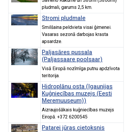
Savieno Kakumē un Stromi (Stroomi)
pludmali, garums 2,5 km.
Stromi pludmale
Smilšaina peldvieta visai ģimenei.
Vasaras sezonā darbojas krasta
apsardze.
Paljasāres pussala
(Paljassaare poolsaar)
Visā Eiropā nozīmīga putnu apdzīvota
teritorija.
Hidroplānu osta (Igaunijas
Kuģniecības muzejs (Eesti
Meremuuseum))
Aizraujošākais kuģniecības muzejs
Eiropā. +372 6200545
Patarei jūras cietoksnis