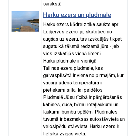
sarakstā.
Harku ezers un pludmale
Harku ezers kādreiz tika saukts apr
Lodjerves ezeru, jo, skatoties no
augšas uz ezeru, tas izskatījās tikpat
augstu kā tālumā redzamā jūra - jeb
viss izskatījās vienā līmenī.
Harku pludmale ir vienīgā
Tallinas ezera pludmale, kas
galvaspilsētā ir viena no pirmajām, kur
vasarā ūdens temperatūra ir
pietiekami silta, lai peldētos.
Pludmalē Jūsu rīcībā ir pārģērbšanās
kabīnes, duša, bērnu rotaļlaukumi un
laukumi bumbu spēlēm. Pludmales
tuvumā ir bezmaksas autostāvvieta un
velosipēdu stāvvieta. Harku ezers ir
lielsika zvejas vieta.