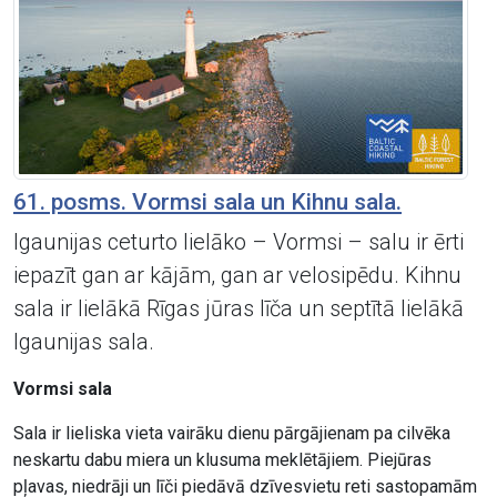
61. posms. Vormsi sala un Kihnu sala.
Igaunijas ceturto lielāko – Vormsi – salu ir ērti
iepazīt gan ar kājām, gan ar velosipēdu. Kihnu
sala ir lielākā Rīgas jūras līča un septītā lielākā
Igaunijas sala.
Vormsi sala
Sala ir lieliska vieta vairāku dienu pārgājienam pa cilvēka
neskartu dabu miera un klusuma meklētājiem. Piejūras
pļavas, niedrāji un līči piedāvā dzīvesvietu reti sastopamām