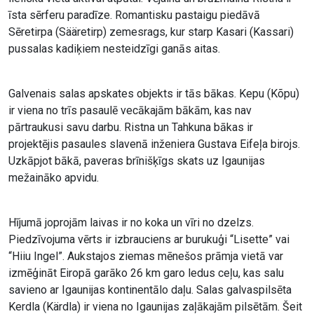
īsta sērferu paradīze. Romantisku pastaigu piedāvā
Sēretirpa (Sääretirp) zemesrags, kur starp Kasari (Kassari)
pussalas kadiķiem nesteidzīgi ganās aitas.
Galvenais salas apskates objekts ir tās bākas. Kepu (Kõpu)
ir viena no trīs pasaulē vecākajām bākām, kas nav
pārtraukusi savu darbu. Ristna un Tahkuna bākas ir
projektējis pasaules slavenā inženiera Gustava Eifeļa birojs.
Uzkāpjot bākā, paveras brīnišķīgs skats uz Igaunijas
mežaināko apvidu.
Hījumā joprojām laivas ir no koka un vīri no dzelzs.
Piedzīvojuma vērts ir izbrauciens ar burukuģi “Lisette” vai
“Hiiu Ingel”. Aukstajos ziemas mēnešos prāmja vietā var
izmēģināt Eiropā garāko 26 km garo ledus ceļu, kas salu
savieno ar Igaunijas kontinentālo daļu. Salas galvaspilsēta
Kerdla (Kärdla) ir viena no Igaunijas zaļākajām pilsētām. Šeit