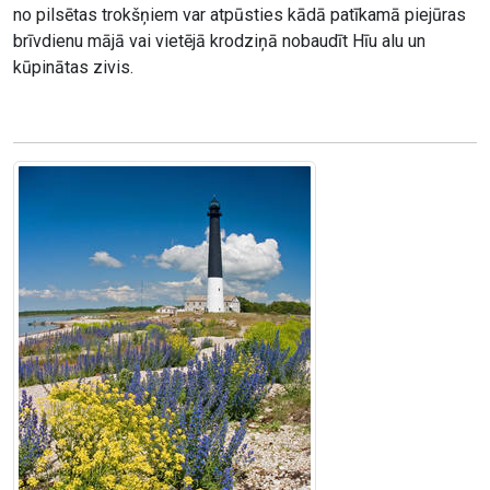
no pilsētas trokšņiem var atpūsties kādā patīkamā piejūras
brīvdienu mājā vai vietējā krodziņā nobaudīt Hīu alu un
kūpinātas zivis.