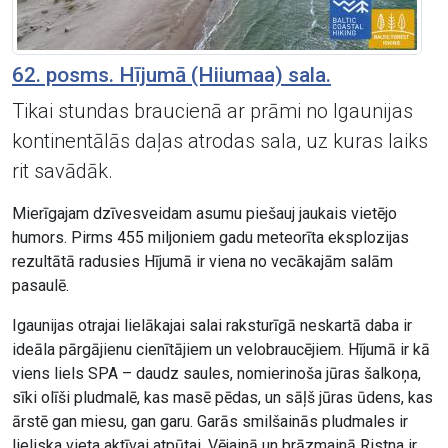
62. posms. Hījumā (Hiiumaa) sala.
Tikai stundas braucienā ar prāmi no Igaunijas
kontinentālās daļas atrodas sala, uz kuras laiks
rit savādāk.
Mierīgajam dzīvesveidam asumu piešauj jaukais vietējo
humors. Pirms 455 miljoniem gadu meteorīta eksplozijas
rezultātā radusies Hījumā ir viena no vecākajām salām
pasaulē.
Igaunijas otrajai lielākajai salai raksturīgā neskartā daba ir
ideāla pārgājienu cienītājiem un velobraucējiem. Hījumā ir kā
viens liels SPA – daudz saules, nomierinoša jūras šalkoņa,
sīki olīši pludmalē, kas masē pēdas, un sāļš jūras ūdens, kas
ārstē gan miesu, gan garu. Garās smilšainās pludmales ir
lieliska vieta aktīvai atpūtai. Vējainā un brāzmainā Ristna ir