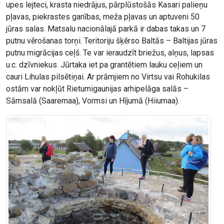
upes lejteci, krasta niedrājus, pārplūstošās Kasari palieņu
pļavas, piekrastes ganības, meža pļavas un aptuveni 50
jūras salas. Matsalu nacionālajā parkā ir dabas takas un 7
putnu vērošanas torņi. Teritoriju šķērso Baltās – Baltijas jūras
putnu migrācijas ceļš. Te var ieraudzīt briežus, alņus, lapsas
u.c. dzīvniekus. Jūrtaka iet pa grantētiem lauku ceļiem un
cauri Lihulas pilsētiņai. Ar prāmjiem no Virtsu vai Rohukilas
ostām var nokļūt Rietumigaunijas arhipelāga salās –
Sāmsalā (Saaremaa), Vormsi un Hījumā (Hiiumaa).