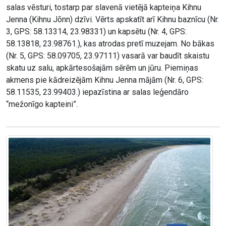
salas vēsturi, tostarp par slavenā vietējā kapteiņa Kihnu
Jenna (Kihnu Jõnn) dzīvi. Vērts apskatīt arī Kihnu baznīcu (Nr.
3, GPS: 58.13314, 23.98331) un kapsētu (Nr. 4, GPS:
58.13818, 23.98761.), kas atrodas pretī muzejam. No bākas
(Nr. 5, GPS: 58.09705, 23.97111) vasarā var baudīt skaistu
skatu uz salu, apkārtesošajām sērēm un jūru. Piemiņas
akmens pie kādreizējām Kihnu Jenna mājām (Nr. 6, GPS:
58.11535, 23.99403.) iepazīstina ar salas leģendāro
“mežonīgo kapteini”.