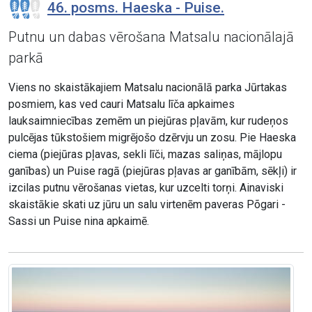
46. posms. Haeska - Puise.
Putnu un dabas vērošana Matsalu nacionālajā
parkā
Viens no skaistākajiem Matsalu nacionālā parka Jūrtakas
posmiem, kas ved cauri Matsalu līča apkaimes
lauksaimniecības zemēm un piejūras pļavām, kur rudeņos
pulcējas tūkstošiem migrējošo dzērvju un zosu. Pie Haeska
ciema (piejūras pļavas, sekli līči, mazas saliņas, mājlopu
ganības) un Puise ragā (piejūras pļavas ar ganībām, sēkļi) ir
izcilas putnu vērošanas vietas, kur uzcelti torņi. Ainaviski
skaistākie skati uz jūru un salu virtenēm paveras Põgari -
Sassi un Puise nina apkaimē.