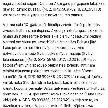
augu un putnu sugām. Ceļā pa 7 km garo pārgājienu taku, kas
sķērso Rumpo pussalu (Nr. 2, GPS: 58.970218, 23.265418),
var redzēt retus ķērpjus un novērot jūras putnus.
Vormsi salu 13. gadsimtā dibināja zviedri. Tieši piekrastes
zviedru kultūras mantojums, Zviedrijai raksturīgās sarkanās
mājas un interesantie zviedriskie ciemu nosaukumi padara
Vormsi par vienu no savdabīgākajām salām Baltijas jūrā.
Labu pārskatu par kādreizējo piekrastes zviedru
dzīvesveidu sniedz Svibi lauku dzīves muzejs (Sviby
talumuuseum) (Nr. 3, GPS: 58.985012, 23.301669) – pēc
fotogrāfijām un aizbēgušo piekrastes zviedru atmiņām
pilnībā atjaunota piekrastes zviedru lauku sēta. Vormsi
kapsētā (Nr. 4, GPS: 58.999338, 23.232949) ir saglabājušies
vairāk nekā 330 dažādi riņķa krusti, kas ir lielākais šādu
krustu kopums pasaulē. Salas galvenais vēstures un kultūras
piemineklis – 14. gadsimta Svētā Olava baznīca (Püha Olavi
kirik) (Nr. 4, GPS: 58.999338, 23.232949) izceļas ar to, ka
baznīcai nav torņa. Vasaras periodā Relbi vējdzirnavas