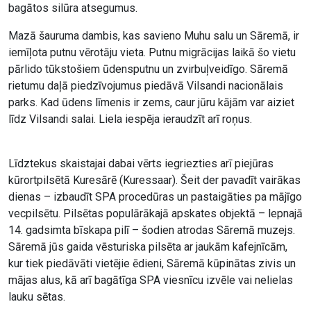
bagātos silūra atsegumus.
Mazā šauruma dambis, kas savieno Muhu salu un Sāremā, ir
iemīļota putnu vērotāju vieta. Putnu migrācijas laikā šo vietu
pārlido tūkstošiem ūdensputnu un zvirbuļveidīgo. Sāremā
rietumu daļā piedzīvojumus piedāvā Vilsandi nacionālais
parks. Kad ūdens līmenis ir zems, caur jūru kājām var aiziet
līdz Vilsandi salai. Liela iespēja ieraudzīt arī roņus.
Līdztekus skaistajai dabai vērts iegriezties arī piejūras
kūrortpilsētā Kuresārē (Kuressaar). Šeit der pavadīt vairākas
dienas – izbaudīt SPA procedūras un pastaigāties pa mājīgo
vecpilsētu. Pilsētas populārākajā apskates objektā – lepnajā
14. gadsimta bīskapa pilī – šodien atrodas Sāremā muzejs.
Sāremā jūs gaida vēsturiska pilsēta ar jaukām kafejnīcām,
kur tiek piedāvāti vietējie ēdieni, Sāremā kūpinātas zivis un
mājas alus, kā arī bagātīga SPA viesnīcu izvēle vai nelielas
lauku sētas.