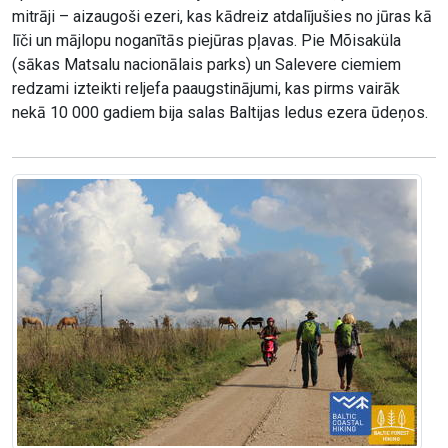
mitrāji – aizaugoši ezeri, kas kādreiz atdalījušies no jūras kā
līči un mājlopu noganītās piejūras pļavas. Pie Mõisaküla
(sākas Matsalu nacionālais parks) un Salevere ciemiem
redzami izteikti reljefa paaugstinājumi, kas pirms vairāk
nekā 10 000 gadiem bija salas Baltijas ledus ezera ūdeņos.