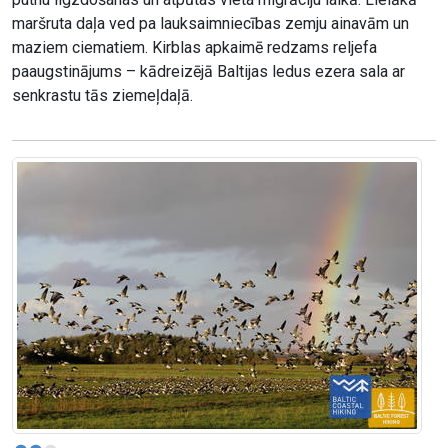
maršruta daļa ved pa lauksaimniecības zemju ainavām un
maziem ciematiem. Kirblas apkaimē redzams reljefa
paaugstinājums – kādreizējā Baltijas ledus ezera sala ar
senkrastu tās ziemeļdaļā.