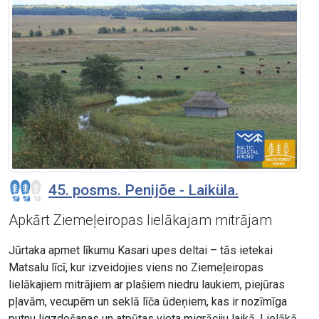
45. posms. Penijõe - Laiküla.
Apkārt Ziemeļeiropas lielākajam mitrājam
Jūrtaka apmet līkumu Kasari upes deltai – tās ietekai
Matsalu līcī, kur izveidojies viens no Ziemeļeiropas
lielākajiem mitrājiem ar plašiem niedru laukiem, piejūras
pļavām, vecupēm un seklā līča ūdeņiem, kas ir nozīmīga
putnu ligzdošanas un atpūtas vieta migrāciju laikā. Lielākā