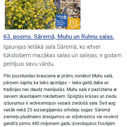
63. posms. Sāremā, Muhu un Ruhnu salas.
Igaunijas lielākā sala Sāremā, ko ietver
tūkstošiem mazākas salas un saliņas, ir godam
pelnījusi savu vārdu.
Pēc pusstundas brauciena ar prāmi, nonākot Muhu salā,
pārņem sajūta, ka laiks apstājas – laika gaitā daba un
tradīcijas nav daudz mainījušās. Muhu sala ir pazīstama ar
saviem skaistajiem rokdarbiem. Spilgtās krāsas un ziedu
izšuvumus ir iedvesmojusi vasarā ziedošā sala. Šeit aug
vairāk nekā 25 aizsargājamās orhideju sugas. Sāremā
ziemeļu pludmales atsegumos un stāvkrastos var novērot
gandrīz pirms 440 miljoniem gadu izveidojušos fosilijām