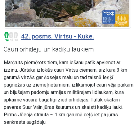
42. posms. Virtsu - Kuke.
Cauri orhideju un kadiķu laukiem
Maršruts piemērots tiem, kam iešanu patīk apvienot ar
izziņu. Jūrtaka izlokās cauri Virtsu ciemam, aiz kura 3 km
garumā virzās gar šosejas malu un tad taisnā leņķī
pagriežas uz ziemeļrietumiem, izlīkumojot cauri vēja parkam
un bijušajam padomju armijas militārajam lidlaukam, kura
apkaimē vasarā bagātīgi zied orhidejas. Tālāk skatam
paveras Suur Väin jūras šaurums un skaisti kadiķu lauki.
Pirms Jõeoja strauta ~ 1 km garumā ceļš iet pa jūras
senkrasta augšdaļu.