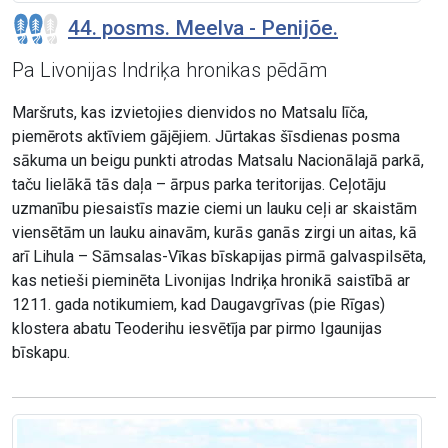
44. posms. Meelva - Penijõe.
Pa Livonijas Indriķa hronikas pēdām
Maršruts, kas izvietojies dienvidos no Matsalu līča,
piemērots aktīviem gājējiem. Jūrtakas šīsdienas posma
sākuma un beigu punkti atrodas Matsalu Nacionālajā parkā,
taču lielākā tās daļa – ārpus parka teritorijas. Ceļotāju
uzmanību piesaistīs mazie ciemi un lauku ceļi ar skaistām
viensētām un lauku ainavām, kurās ganās zirgi un aitas, kā
arī Lihula – Sāmsalas-Vīkas bīskapijas pirmā galvaspilsēta,
kas netieši pieminēta Livonijas Indriķa hronikā saistībā ar
1211. gada notikumiem, kad Daugavgrīvas (pie Rīgas)
klostera abatu Teoderihu iesvētīja par pirmo Igaunijas
bīskapu.