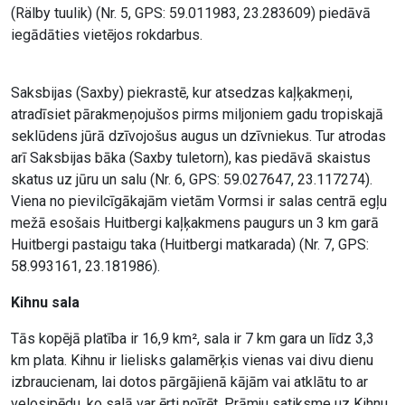
(Rälby tuulik) (Nr. 5, GPS: 59.011983, 23.283609) piedāvā
iegādāties vietējos rokdarbus.
Saksbijas (Saxby) piekrastē, kur atsedzas kaļķakmeņi,
atradīsiet pārakmeņojušos pirms miljoniem gadu tropiskajā
seklūdens jūrā dzīvojošus augus un dzīvniekus. Tur atrodas
arī Saksbijas bāka (Saxby tuletorn), kas piedāvā skaistus
skatus uz jūru un salu (Nr. 6, GPS: 59.027647, 23.117274).
Viena no pievilcīgākajām vietām Vormsi ir salas centrā egļu
mežā esošais Huitbergi kaļķakmens paugurs un 3 km garā
Huitbergi pastaigu taka (Huitbergi matkarada) (Nr. 7, GPS:
58.993161, 23.181986).
Kihnu sala
Tās kopējā platība ir 16,9 km², sala ir 7 km gara un līdz 3,3
km plata. Kihnu ir lielisks galamērķis vienas vai divu dienu
izbraucienam, lai dotos pārgājienā kājām vai atklātu to ar
velosipēdu, ko salā var ērti noīrēt. Prāmju satiksme uz Kihnu