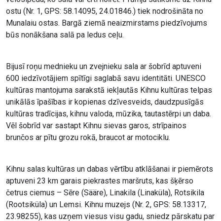
ostu (Nr. 1, GPS: 58.14095, 24.01846.) tiek nodrošināta no
Munalaiu ostas. Bargā ziemā neaizmirstams piedzīvojums
būs nonākšana salā pa ledus ceļu.
Bijusī roņu mednieku un zvejnieku sala ar šobrīd aptuveni
600 iedzīvotājiem spītīgi saglabā savu identitāti. UNESCO
kultūras mantojuma sarakstā iekļautās Kihnu kultūras telpas
unikālās īpašības ir kopienas dzīvesveids, daudzpusīgās
kultūras tradīcijas, kihnu valoda, mūzika, tautastērpi un daba.
Vēl šobrīd var sastapt Kihnu sievas garos, strīpainos
brunčos ar pītu grozu rokā, braucot ar motociklu.
Kihnu salas kultūras un dabas vērtību atklāšanai ir piemērots
aptuveni 23 km garais piekrastes maršruts, kas šķērso
četrus ciemus – Sēre (Sääre), Linakila (Linaküla), Rotsikila
(Rootsiküla) un Lemsi. Kihnu muzejs (Nr. 2, GPS: 58.13317,
23.98255), kas uzņem viesus visu gadu, sniedz pārskatu par