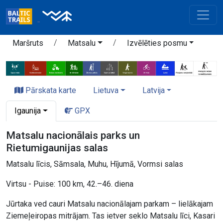
Maršruts
Matsalu
Izvēlēties posmu
Pārskata karte
Lietuva
Latvija
Igaunija
GPX
Matsalu nacionālais parks un
Rietumigaunijas salas
Matsalu līcis, Sāmsala, Muhu, Hījumā, Vormsi salas
Virtsu - Puise: 100 km, 42.–46. diena
Jūrtaka ved cauri Matsalu nacionālajam parkam – lielākajam
Ziemeļeiropas mitrājam. Tas ietver seklo Matsalu līci, Kasari