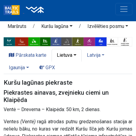
Maršruts
Kuršu lagūna
Izvēlēties posmu
Pārskata karte
Lietuva
Latvija
Igaunija
GPX
Kuršu lagūnas piekraste
Piekrastes ainavas, zvejnieku ciemi un
Klaipēda
Ventė – Dreverna – Klaipėda: 50 km, 2 dienas.
Ventes
(Ventė)
ragā atrodas putnu gredzenošanas stacija ar
nelielu bāku, no kuras var redzēt Kuršu līča jeb Kuršu jomas