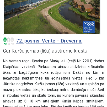
72. posms. Ventė – Dreverna.
Gar Kuršu jomas (līča) austrumu krastu
No Ventes raga Jūrtaka pa
Marių
ielu (ceļš Nr. 2201) dodas
Klaipēdas virzienā. Piekrastes ainavu atdzīvina krāsainās
ēkas ar bagātīgiem koka rotājumiem. Dažās no tām ir
iekārtotas naktsmītnes un ēdināšanas vietas. Pēc 5 km
Jūrtaka nogriežas Kuršu jomas (līča) virzienā un turpinās pa
mazu piekrastes taku, ko ieskauj mitrie dumbrāju meži. Šeit
ir atpūtas vietas un skatu torņi, no kuriem paveras skaistas
ainavas uz 8–10 km attālajiem Kuršu kāpas smiltājiem.
Izmetusi ap 3 km garu loku, Jūrtaka iznāk uz iepriekšējā ceļa