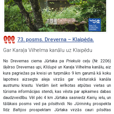
73. posms. Dreverna – Klaipėda.
Gar Karaļa Vilhelma kanālu uz Klaipēdu
No Drevernas ciema Jūrtaka pa
Priekulė
ceļu (Nr. 2206)
šķērso Drevernas upi,
Klišupė
un Karaļa Vilhelma kanālu, aiz
kura pagriežas pa kreisi un turpmāko 9 km garumā kā koku
lapotnes aizsegta aleja virzās gar vēsturiskā kanāla
austrumu krastu. Vietām šeit ierīkotas atpūtas vietas un
tūrisma informācijas stendi, kas vēsta par apkaimes dabas
daudzveidību. Vēl pēc 4 km Jūrtaka sasniedz
Kairių
ielu, un
tālākais posms ved pa pilsētvidi. No
Jūrininkų
prospekta
līdz
Baltijos
prospektam Jūrtaka virzās cauri pilsētas