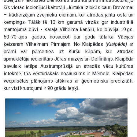
ūdeņus. Piekrastes ciemos attīstās tūrisma infrastruktūra, jo
šīs vietas iecienījuši kaitotāji. Jūrtaka izlokās cauri Drevernai
– kādreizējam zvejnieku ciemam, kur atrodas jahtu osta un
kempings. Tālāk tā 10 km garumā virzās gar industriālā
mantojuma būvi - Karaļa Vilhelma kanālu, ko būvēja 19.gs.
60-70-ajos gados, nosaucot par godu tālaika Vācijas
ķeizaram Vilhelmam Pirmajam. No Klaipēdas
(Klaipėda)
ar
prāmi var pārcelties uz Kuršu kāpām, kur atrodas
apmeklētāju iecienītais Jūras muzejs un Delfinārijs. Klaipēda
savulaik ietilpa Austrumprūsijā un atradās vācu kultūras
ietekmē, tās vēsturiskais nosaukums ir Mēmele. Klaipēdas
vecpilsētas plānojums atšķiras ar ģeometrisku precizitāti,
kur visi krustojumi ir 90 grādu leņķī.