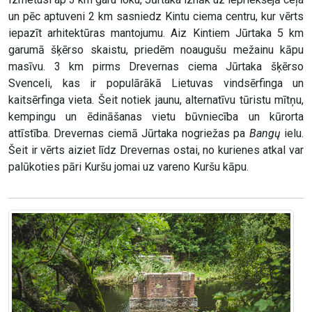
un pēc aptuveni 2 km sasniedz Kintu ciema centru, kur vērts
iepazīt arhitektūras mantojumu. Aiz Kintiem Jūrtaka 5 km
garumā šķērso skaistu, priedēm noaugušu mežainu kāpu
masīvu. 3 km pirms Drevernas ciema Jūrtaka šķērso
Svenceli, kas ir populārākā Lietuvas vindsērfinga un
kaitsērfinga vieta. Šeit notiek jaunu, alternatīvu tūristu mītņu,
kempingu un ēdināšanas vietu būvniecība un kūrorta
attīstība. Drevernas ciemā Jūrtaka nogriežas pa
Bangų
ielu.
Šeit ir vērts aiziet līdz Drevernas ostai, no kurienes atkal var
palūkoties pāri Kuršu jomai uz vareno Kuršu kāpu.