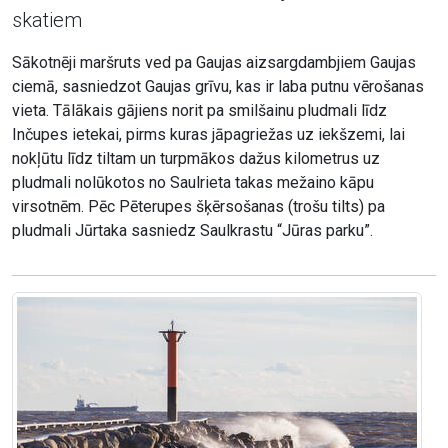
skatiem
Sākotnēji maršruts ved pa Gaujas aizsargdambjiem Gaujas
ciemā, sasniedzot Gaujas grīvu, kas ir laba putnu vērošanas
vieta. Tālākais gājiens norit pa smilšainu pludmali līdz
Inčupes ietekai, pirms kuras jāpagriežas uz iekšzemi, lai
nokļūtu līdz tiltam un turpmākos dažus kilometrus uz
pludmali nolūkotos no Saulrieta takas mežaino kāpu
virsotnēm. Pēc Pēterupes šķērsošanas (trošu tilts) pa
pludmali Jūrtaka sasniedz Saulkrastu “Jūras parku”.