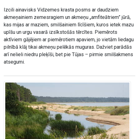
Izcili ainavisks Vidzemes krasta posms ar daudziem
akmeņainiem zemesragiem un akmeņu „amfiteātriem” jūrā,
kas mijas ar maziem, smilšainiem līcīšiem, kuros ietek mazu
upīšu un urgu vasarā izsīkstošās tērcītes. Piemērots
aktīviem gājējiem ar piemērotiem apaviem, jo vietām liedagu
pilnībā klāj tikai akmeņu pelēkās muguras. Dažviet parādās
arī nelieli niedru pleķīši, bet pie Tūjas – pirmie smilšakmens
atsegumi.