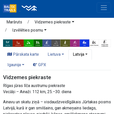
Maršruts
Vidzemes piekraste
Izvēlēties posmu
Pārskata karte
Lietuva
Latvija
Igaunija
GPX
Vidzemes piekraste
Rīgas jūras līča austrumu piekraste
Vecāķi – Ainaži: 112 km, 25.–30. diena
Ainavu un skatu ziņā – visdaudzveidīgākais Jūrtakas posms
Latvijā, kurā ir gan smilšains, gan akmeņains liedags,