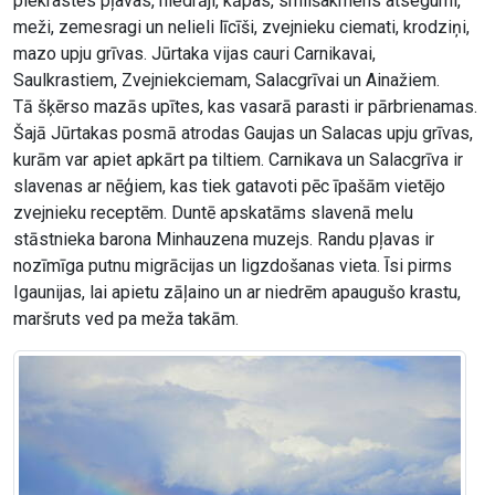
piekrastes pļavas, niedrāji, kāpas, smilšakmens atsegumi,
meži, zemesragi un nelieli līcīši, zvejnieku ciemati, krodziņi,
mazo upju grīvas. Jūrtaka vijas cauri Carnikavai,
Saulkrastiem, Zvejniekciemam, Salacgrīvai un Ainažiem.
Tā šķērso mazās upītes, kas vasarā parasti ir pārbrienamas.
Šajā Jūrtakas posmā atrodas Gaujas un Salacas upju grīvas,
kurām var apiet apkārt pa tiltiem. Carnikava un Salacgrīva ir
slavenas ar nēģiem, kas tiek gatavoti pēc īpašām vietējo
zvejnieku receptēm. Duntē apskatāms slavenā melu
stāstnieka barona Minhauzena muzejs. Randu pļavas ir
nozīmīga putnu migrācijas un ligzdošanas vieta. Īsi pirms
Igaunijas, lai apietu zāļaino un ar niedrēm apaugušo krastu,
maršruts ved pa meža takām.