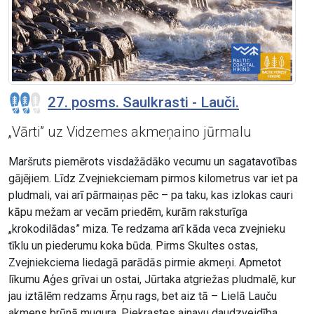
27. posms. Saulkrasti - Lauči.
„Vārti” uz Vidzemes akmeņaino jūrmalu
Maršruts piemērots visdažādāko vecumu un sagatavotības
gājējiem. Līdz Zvejniekciemam pirmos kilometrus var iet pa
pludmali, vai arī pārmaiņas pēc – pa taku, kas izlokas cauri
kāpu mežam ar vecām priedēm, kurām raksturīga
„krokodilādas” miza. Te redzama arī kāda veca zvejnieku
tīklu un piederumu koka būda. Pirms Skultes ostas,
Zvejniekciema liedagā parādās pirmie akmeņi. Apmetot
līkumu Aģes grīvai un ostai, Jūrtaka atgriežas pludmalē, kur
jau iztālēm redzams Ārņu rags, bet aiz tā – Lielā Lauču
akmens brūnā mugura. Piekrastes ainavu daudzveidība.