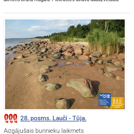
28. posms. Lauči - Tūja.
Aizgājušais burinieku laikmets