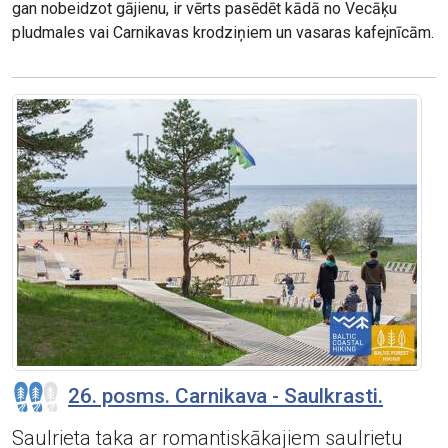
gan nobeidzot gājienu, ir vērts pasēdēt kādā no Vecāķu
pludmales vai Carnikavas krodziņiem un vasaras kafejnīcām.
26. posms. Carnikava - Saulkrasti.
Saulrieta taka ar romantiskākajiem saulrietu