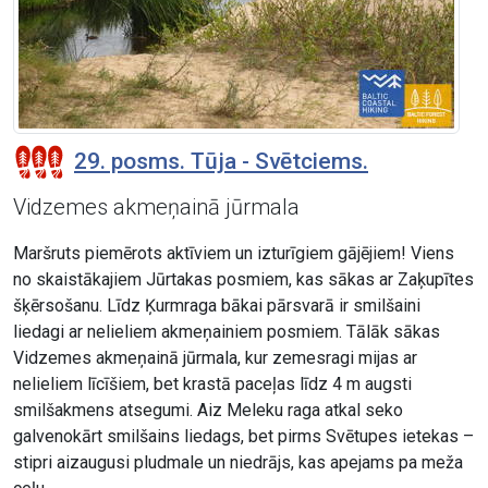
29. posms. Tūja - Svētciems.
Vidzemes akmeņainā jūrmala
Maršruts piemērots aktīviem un izturīgiem gājējiem! Viens
no skaistākajiem Jūrtakas posmiem, kas sākas ar Zaķupītes
šķērsošanu. Līdz Ķurmraga bākai pārsvarā ir smilšaini
liedagi ar nelieliem akmeņainiem posmiem. Tālāk sākas
Vidzemes akmeņainā jūrmala, kur zemesragi mijas ar
nelieliem līcīšiem, bet krastā paceļas līdz 4 m augsti
smilšakmens atsegumi. Aiz Meleku raga atkal seko
galvenokārt smilšains liedags, bet pirms Svētupes ietekas –
stipri aizaugusi pludmale un niedrājs, kas apejams pa meža