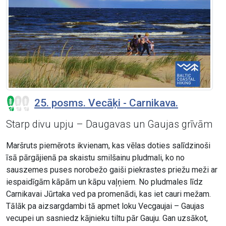
25. posms. Vecāķi - Carnikava.
Starp divu upju – Daugavas un Gaujas grīvām
Maršruts piemērots ikvienam, kas vēlas doties salīdzinoši
īsā pārgājienā pa skaistu smilšainu pludmali, ko no
sauszemes puses norobežo gaiši piekrastes priežu meži ar
iespaidīgām kāpām un kāpu vaļņiem. No pludmales līdz
Carnikavai Jūrtaka ved pa promenādi, kas iet cauri mežam.
Tālāk pa aizsargdambi tā apmet loku Vecgaujai – Gaujas
vecupei un sasniedz kājnieku tiltu pār Gauju. Gan uzsākot,