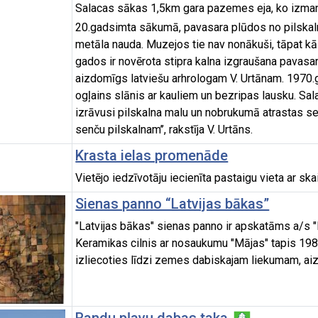
Salacas sākas 1,5km gara pazemes eja, ko izmanto
20.gadsimta sākumā, pavasara plūdos no pilskalna i
metāla nauda. Muzejos tie nav nonākuši, tāpat k
gados ir novērota stipra kalna izgraušana pavasa
aizdomīgs latviešu arhrologam V. Urtānam. 1970.g
ogļains slānis ar kauliem un bezripas lausku. Sal
izrāvusi pilskalna malu un nobrukumā atrastas se
senču pilskalnam’’, rakstīja V. Urtāns.
Krasta ielas promenāde
Vietējo iedzīvotāju iecienīta pastaigu vieta ar s
Sienas panno “Latvijas bākas”
"Latvijas bākas" sienas panno ir apskatāms a/s "B
Keramikas cilnis ar nosaukumu "Mājas" tapis 1986
izliecoties līdzi zemes dabiskajam liekumam, aiz