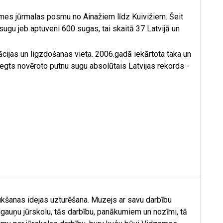
mes jūrmalas posmu no Ainažiem līdz Kuivižiem. Šeit
ugu jeb aptuveni 600 sugas, tai skaitā 37 Latvijā un
rācijas un ligzdošanas vieta. 2006.gadā iekārtota taka un
iegts novēroto putnu sugu absolūtais Latvijas rekords -
aukšanas idejas uzturēšana. Muzejs ar savu darbību
 igauņu jūrskolu, tās darbību, panākumiem un nozīmi, tā