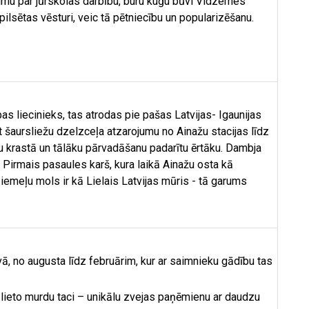
umu par jūrskolas darbību, buru kuģu būvi Vidzemes
ilsētas vēsturi, veic tā pētniecību un popularizēšanu.
s liecinieks, tas atrodas pie pašas Latvijas- Igaunijas
 šaursliežu dzelzceļa atzarojumu no Ainažu stacijas līdz
nu krastā un tālāku pārvadāšanu padarītu ērtāku. Dambja
Pirmais pasaules karš, kura laikā Ainažu osta kā
ziemeļu mols ir kā Lielais Latvijas mūris - tā garums
vā, no augusta līdz februārim, kur ar saimnieku gādību tas
 lieto murdu taci – unikālu zvejas paņēmienu ar daudzu