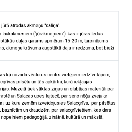
jūrā atrodas akmeņu "saliņa".
 laukakmeņiem (“jūrakmeņiem”), kas ir jūras ledus
ugstākās daļas garums apmēram 15-20 m, turpinājums
ems, akmeņu krāvuma augstākā daļa ir redzama, bet bieži
as kā novada vēstures centrs vietējiem iedzīvotājiem,
grīvas pilsētu un tās apkārtni, kurā iekļaujas
ijas. Muzejā tiek vāktas ziņas un glabājas materiāli par
astē un Salacas upes lejtecē, par seno nēģu zveju ar
ri, uz kuru zemēm izveidojusies Salacgrīva, par pilsētas
, baznīcām un draudzēm, par salacgrīviešiem, kas dara
 nopelniem pedagoģijā, zinātnē, kultūrā un mākslā,