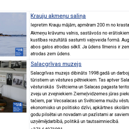
Krauju akmeņu saliņa
Iepretim Krauju mājām, apmēram 200 m no krasta 
Akmeņu krāvumu valnis, sastāvošs no erātiskiem
kustības rezultātā sastumti vaļņveida formā. A
abos galos atrodas sēklī. Ja ūdens līmenis ir z
atrodas zem ūdens.
Salacgrīvas muzejs
Salacgrīvas muzejs dibināts 1998.gadā un darboj
tūristiem un vēstures pētniekiem. Tas aptver Salac
vēsturiskās Svētciema un Salacas pagasta teritor
zveju un zvejniekiem Ziemeļvidzemes jūras piekr
tačiem, par Vecsalacas un Svētciema muižu vēstu
ekonomisko un politisko dzīvi, apkārtnes skolām
godu pilsētai un novadam un pazīstami ar saviem
uzņēmējdarbībā, politikā un tautsaimniecībā.