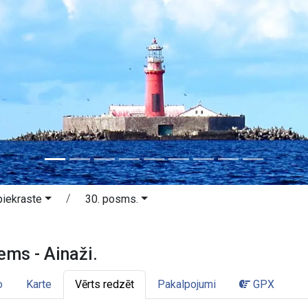
iekraste
30. posms.
ciems - Ainaži. Vidzemes piekraste.
ems - Ainaži.
o
Karte
Vērts redzēt
Pakalpojumi
GPX