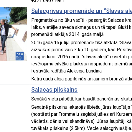
+371 64071981
Salacgrīvas promenāde un “Slavas ale
Pragmatisku nolūku vadīti - pasargāt Salacas kra
laiks, vietējie saveda akmeņus un tā tapa! Gluži kā
promenādi atklāja 2014. gada maijā.
2016.gada 16.jūlijā promenādē tika atklāta "Slavas
aizsākās pirms vairāk kā 10 gadiem, kad Positivu
nospiedumi. 2016.gadā "slavas alejā" izvietoti p
ievērojamu cilvēku plaukstu nospiedumi, piemēra
festivāla radītāja Alekseja Lundina.
Katru gadu aleja papildinās ar jauniem bronzā at
Salacas pilskalns
Senākā vieta pilsētā, kur baudīt panorāmas skatu
Senatnē pilskalnu iekarojis lībiešu jūras laupītāj
(nostāsti par Trommelu saglabājušies arī Kurzeme
vācietis, dānis vai skandināvs). Jūras laupītāji k
tuvākais pilskalns (2,5km). Vecie salacgrīvieši(ie