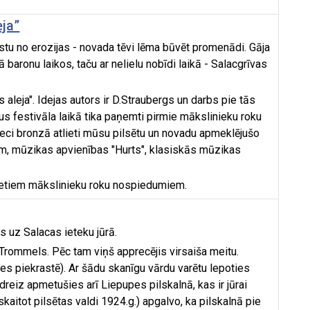
ja”
stu no erozijas - novada tēvi lēma būvēt promenādi. Gāja
 baronu laikos, taču ar nelielu nobīdi laikā - Salacgrīvas
 aleja". Idejas autors ir D.Straubergs un darbs pie tās
s festivāla laikā tika paņemti pirmie mākslinieku roku
ieci bronzā atlieti mūsu pilsētu un novadu apmeklējušo
m, mūzikas apvienības "Hurts", klasiskās mūzikas
lietiem mākslinieku roku nospiedumiem.
s uz Salacas ieteku jūrā.
s Trommels. Pēc tam viņš apprecējis virsaiša meitu.
s piekrastē). Ar šādu skanīgu vārdu varētu lepoties
ādreiz apmetušies arī Liepupes pilskalnā, kas ir jūrai
skaitot pilsētas valdi 1924.g.) apgalvo, ka pilskalnā pie