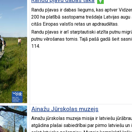
Randu pļavu dabas taka
Randu pļavas ir dabas liegums, kas aptver Vidze
200 ha platībā sastopama trešdaļa Latvijas augu s
citās Eiropas valstīs retas un apdraudētas.
Randu pļavas ir arī starptautiski atzīta putnu mig
putnu vērošanas tornis. Tajā pašā gadā šeit sasn
114.
Ainažu Jūrskolas muzejs
Ainažu jūrskolas muzeja misija ir latviešu jūrābr
atgādina plašai sabiedrībai par pirmo latviešu un