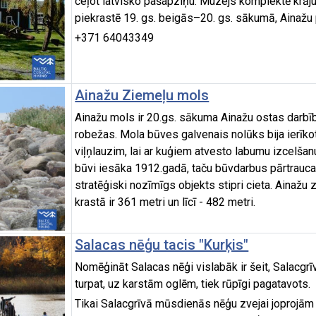
ceļot latvisko pašapziņu. Muzejs komplektē krāj
piekrastē 19. gs. beigās–20. gs. sākumā, Ainažu p
+371 64043349
Ainažu Ziemeļu mols
Ainažu mols ir 20.gs. sākuma Ainažu ostas darbība
robežas. Mola būves galvenais nolūks bija ierīkot
viļņlauzim, lai ar kuģiem atvesto labumu izcelša
būvi iesāka 1912.gadā, taču būvdarbus pārtrauca 
stratēģiski nozīmīgs objekts stipri cieta. Ainažu 
krastā ir 361 metri un līcī - 482 metri.
Salacas nēģu tacis "Kurķis"
Nomēģināt Salacas nēģi vislabāk ir šeit, Salacgrī
turpat, uz karstām oglēm, tiek rūpīgi pagatavots.
Tikai Salacgrīvā mūsdienās nēģu zvejai joprojām