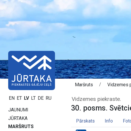
Maršruts
Vidzemes p
30. posms. Svēt
EN
ET
LV
LT
DE
RU
Vidzemes piekraste.
30. posms. Svētci
JAUNUMI
JŪRTAKA
Pārskats
Info
Fot
MARŠRUTS