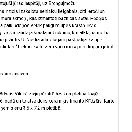
juši jūras laupītāji, uz Brenguļmežu.
r ticis izskalots senlaiku lielgabals, citi ieroči un
ā mūra akmeņi, kas izmantoti baznīcas sētai. Pēdējos
ra palu ūdeņos.Vēlāk paugurs upes krastā likās
. viņš ieraudzīja krasta nobrukumu, kur atklājās melns
acgrīvietis U. Niedra arheologam pastāstīja, ka upe
nlietas. ‘’Liekas, ka te zem vācu mūra pils drupām jābūt
kaistām ainavām.
rīvais Vilnis" zivju pārstrādes kompleksa foajē.
. gadā un to atveidojis keramiķis Imants Klīdzējs. Karte,
ņem sienu 3,5 x 7,2 m platībā.