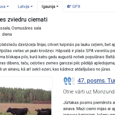
uva
Latvija
Igaunija
GPX
es zviedru ciemati
ussala, Osmusāres sala
. diena
 platsliežu dzelzceļa līnijai, citviet turpinās pa lauku ceļiem, be
pūtas vietas un jauki krodziņi. Hāpsalā ir plašs SPA viesnīcu pi
a bīskapa pils, kurā katru gadu augustā notiek populārais Baltā
 jūras dibens, taču, ceļoties zemes garozai pēc pēdējā apledojum
di un ainavu, kā arī sekli ezeri, kas kādreiz atdalījušies no jūras.
47. posms. Tu
Otrie vārti uz Monzun
Jūrtakas posms piemērots ak
ainava. Mazi ciemi mijas ar
ieguves karjeriem. Iešanu gar