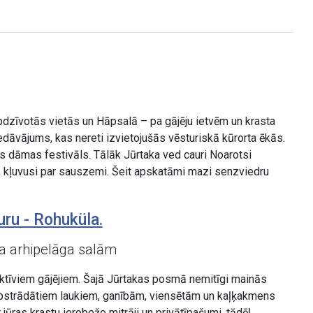
t apdzīvotās vietās un Hāpsalā – pa gājēju ietvēm un krasta
edāvājums, kas nereti izvietojušās vēsturiskā kūrorta ēkās.
s dāmas festivāls. Tālāk Jūrtaka ved cauri Noarotsi
a, kļuvusi par sauszemi. Šeit apskatāmi mazi senzviedru
uru - Rohuküla.
da arhipelāga salām
tīviem gājējiem. Šajā Jūrtakas posmā nemitīgi mainās
 apstrādātiem laukiem, ganībām, viensētām un kaļķakmens
 jūras krastu ierobežo mitrāji un privātīpašumi, tādēļ