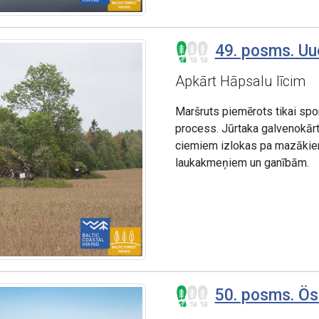
49. posms. Uu
Apkārt Hāpsalu līcim
Maršruts piemērots tikai spor
process. Jūrtaka galvenokārt 
ciemiem izlokas pa mazākiem
laukakmeņiem un ganībām.
50. posms. Öst