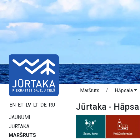
Maršruts
Hāpsala
Jūrtaka - Hāpsa
EN
ET
LV
LT
DE
RU
JAUNUMI
JŪRTAKA
MARŠRUTS