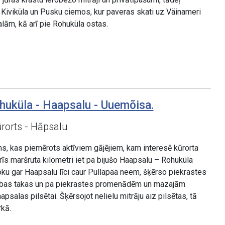
i Kiviküla un Pusku ciemos, kur paveras skati uz Väinameri
ām, kā arī pie Rohuküla ostas.
huküla - Haapsalu - Uuemõisa.
ūrorts - Hāpsalu
, kas piemērots aktīviem gājējiem, kam interesē kūrorta
trīs maršruta kilometri iet pa bijušo Haapsalu – Rohuküla
oku gar Haapsalu līci caur Pullapää neem, šķērso piekrastes
lības takas un pa piekrastes promenādēm un mazajām
psalas pilsētai. Šķērsojot nelielu mitrāju aiz pilsētas, tā
rkā.