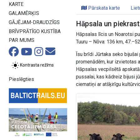
KARTE
Pārskata karte
Liet
GALAMĒRĶIS
GĀJĒJAM-DRAUDZĪGS
Hāpsala un piekrast
BRĪVPRĀTĪGO KUSTĪBA
Hāpsalas līcis un Noarotsi p
PAR MUMS
Tuuru – Nõva: 136 km, 47.–52
Īsu brīdi Jūrtaka seko bijušai
promenādēm, kur izvietotas at
Kontrasta režīms
Hāpsalas vecpilsētā apskatām
pussalai, kas kādreiz bijusi
Pieslēgties
ciematiņi ar atšķirīgu kultūrvi