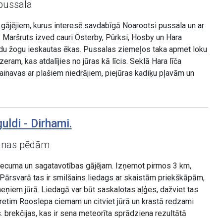
 pussala
gājējiem, kurus interesē savdabīgā Noarootsi pussala un ar
. Maršruts izved cauri Österby, Pürksi, Hosby un Hara
idu žogu ieskautas ēkas. Pussalas ziemeļos taka apmet loku
ram, kas atdalījies no jūras kā līcis. Seklā Hara līča
inavas ar plašiem niedrājiem, piejūras kadiķu pļavām un
uldi - Dirhami.
šanas pēdām
vecuma un sagatavotības gājējam. Izņemot pirmos 3 km,
. Pārsvarā tas ir smilšains liedags ar skaistām priekškāpām,
ņiem jūrā. Liedagā var būt saskalotas aļģes, dažviet tas
pretim Rooslepa ciemam un citviet jūrā un krastā redzami
s. brekčijas, kas ir sena meteorīta sprādziena rezultātā