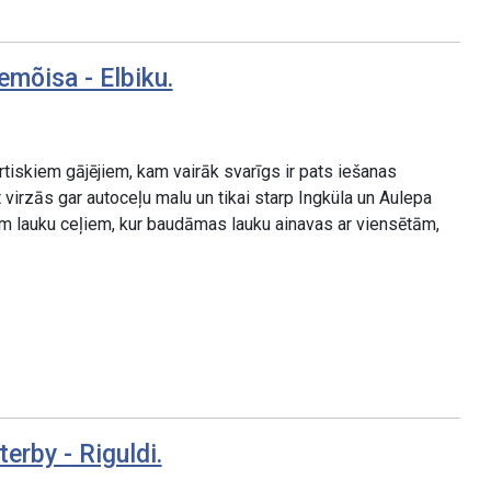
emõisa - Elbiku.
tiskiem gājējiem, kam vairāk svarīgs ir pats iešanas
virzās gar autoceļu malu un tikai starp Ingküla un Aulepa
 lauku ceļiem, kur baudāmas lauku ainavas ar viensētām,
erby - Riguldi.