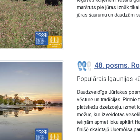
maršruts pie jūras iznāk tika
jūras šaurumu un daudzām sal
48. posms. Ro
Populārais Igaunijas k
Daudzveidīgs Jūrtakas posms
vēsture un tradīcijas. Pirmie 
platsliežu dzelzceļu, izmet l
mežus, kur izveidotas vese
ieliņām apmet loku apkārt Haa
finišē skaistajā Uuemõisa pa