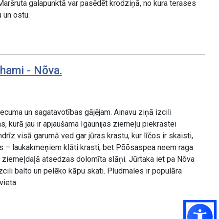
 Maršruta galapunktā var pasēdēt krodziņā, no kura terases
 un ostu.
rhami - Nõva.
ecuma un sagatavotības gājējam. Ainavu ziņā izcili
 kurā jau ir apjaušama Igaunijas ziemeļu piekrastei
rīz visā garumā ved gar jūras krastu, kur līčos ir skaisti,
os – laukakmeņiem klāti krasti, bet Põõsaspea neem raga
) ziemeļdaļā atsedzas dolomīta slāņi. Jūrtaka iet pa Nõva
cili balto un pelēko kāpu skati. Pludmales ir populāra
ieta.