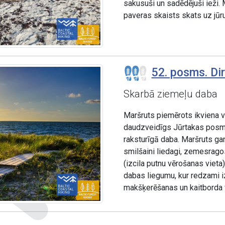
sakusuši un sadēdējuši ieži.
paveras skaists skats uz jūru
52. posms. Di
Skarbā ziemeļu daba
Maršruts piemērots ikviena v
daudzveidīgs Jūrtakas posms,
raksturīgā daba. Maršruts gand
smilšaini liedagi, zemesrag
(izcila putnu vērošanas vieta
dabas liegumu, kur redzami iz
makšķerēšanas un kaitborda v