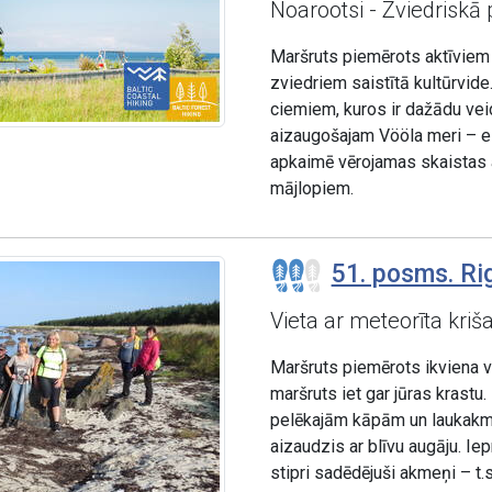
Noarootsi - Zviedriskā
Maršruts piemērots aktīviem 
zviedriem saistītā kultūrvide
ciemiem, kuros ir dažādu ve
aizaugošajam Vööla meri – eze
apkaimē vērojamas skaistas a
mājlopiem.
51. posms. Rig
Vieta ar meteorīta kri
Maršruts piemērots ikviena 
maršruts iet gar jūras krastu
pelēkajām kāpām un laukakme
aizaudzis ar blīvu augāju. Ie
stipri sadēdējuši akmeņi – t.