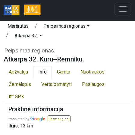
Maršrutas
Peipsimaa regionas
Atkarpa 32.
Peipsimaa regionas.
Atkarpa 32. Kuru‒Remniku.
Apžvalga
Info
Gamta
Nuotraukos
Žemėlapis
Verta pamatyti
Paslaugos
GPX
Praktinė informacija
Show original
Ilgis:
13 km