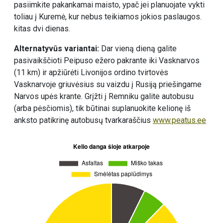
pasiimkite pakankamai maisto, ypač jei planuojate vykti
toliau į Kuremė, kur nebus teikiamos jokios paslaugos.
kitas dvi dienas.
Alternatyvūs variantai:
Dar vieną dieną galite
pasivaikščioti Peipuso ežero pakrante iki Vasknarvos
(11 km) ir apžiūrėti Livonijos ordino tvirtovės
Vasknarvoje griuvėsius su vaizdu į Rusiją priešingame
Narvos upės krante. Grįžti į Remniku galite autobusu
(arba pėsčiomis), tik būtinai suplanuokite kelionę iš
anksto patikrinę autobusų tvarkaraščius
www.peatus.ee