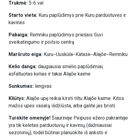
Trukmė:
5-6 val
Starto vieta:
Kuru paplūdimys prie Kuru parduotuvės ir
kavinės
Pabaiga:
Remniku paplūdimys priešais Suvi
sveikatingumo ir poilsio centrą
Maršruto eiga:
Kuru‒Uusküla‒Katase‒Alajõe‒Remniku
Kelio danga:
daugiausia smėlio paplūdimiai,
asfaltuotas kelias ir takai Alajõe kaime
Sunkumas:
lengvas
Kliūtys:
Alajõe upę reikia kirsti tiltu Alajõe kaime. Kitos
mažos upės vasarą išdžiūsta, arba galite jas bristi.
Turėkite omenyje!
Šiaurinėje Peipuso ežero pakrantėje
yra tik keletas parduotuvių ir kavinių (dažniausiai
sezoninių), todėl būtinai planuokite iš anksto ir