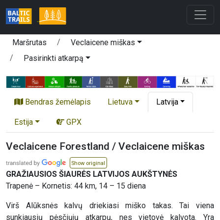
Maršrutas
Veclaicene miškas
Pasirinkti atkarpą
Bendras žemėlapis
Lietuva
Latvija
Estija
GPX
Veclaicene Forestland / Veclaicene miškas
Show original
GRAŽIAUSIOS ŠIAURĖS LATVIJOS AUKŠTYNĖS
Trapenė – Kornetis: 44 km, 14 – 15 diena
Virš Alūksnės kalvų driekiasi miško takas. Tai viena
sunkiausių pėsčiųjų atkarpų, nes vietovė kalvota. Yra