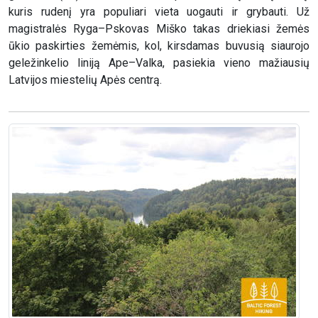
kuris rudenį yra populiari vieta uogauti ir grybauti. Už
magistralės Ryga–Pskovas Miško takas driekiasi žemės
ūkio paskirties žemėmis, kol, kirsdamas buvusią siaurojo
geležinkelio liniją Ape–Valka, pasiekia vieno mažiausių
Latvijos miestelių Apės centrą.