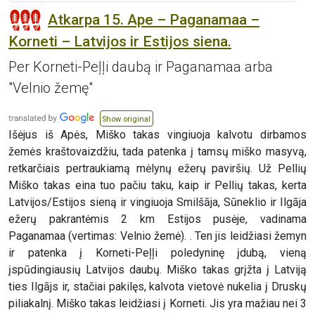
Atkarpa 15. Ape – Paganamaa –
Korneti – Latvijos ir Estijos siena.
Per Korneti-Peļļi daubą ir Paganamaa arba
"Velnio žemę"
Show original
Išėjus iš Apės, Miško takas vingiuoja kalvotu dirbamos
žemės kraštovaizdžiu, tada patenka į tamsų miško masyvą,
retkarčiais pertraukiamą mėlynų ežerų paviršių. Už Pellių
Miško takas eina tuo pačiu taku, kaip ir Pellių takas, kerta
Latvijos/Estijos sieną ir vingiuoja Smilšāja, Sūneklio ir Ilgāja
ežerų pakrantėmis 2 km Estijos pusėje, vadinama
Paganamaa (vertimas: Velnio žemė). . Ten jis leidžiasi žemyn
ir patenka į Korneti-Peļļi poledyninę įdubą, vieną
įspūdingiausių Latvijos daubų. Miško takas grįžta į Latviją
ties Ilgājs ir, stačiai pakilęs, kalvota vietovė nukelia į Druskų
piliakalnį. Miško takas leidžiasi į Korneti. Jis yra mažiau nei 3