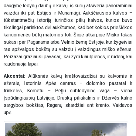
daugybė ledynų daubų ir kalvų, iš kurių atsiveria panoraminiai
vaizdai iki pat Estijos ir Munamägi. Aukščiausios kalvos –
tūkstantmečių istoriją turinčios pilių kalvos, kurios buvo
tikslingai parinktos dėl aukštumos, kad bet kokios priešiškos
kariuomenės būtų matomos toli. Šioje atkarpoje Miško takas
sukasi per Paganama arba Velnio žemę Estijoje, kur žygeiviai
ras apžvalgos bokštą su vaizdu į vaizdingus miško ežerus.
Peizažai gražiausi pavasarį, kai žydi kiaulpienės, ir rudenį, kai
raudonuoja lapai.
Akcentai:
Alūksnės kalvų kraštovaizdžiai su kalvomis ir
ežerais, Istorinis Apės centras – dolomito pastatai ir
trinkelės, Kornetu – Peļļu subledyninė vaga – viena
įspūdingiausių Latvijoje, Druskų piliakalnis ir Džervės kalno
sargybos bokštas, Raganų skardžiai ant kranto. Vaidavos
upė.