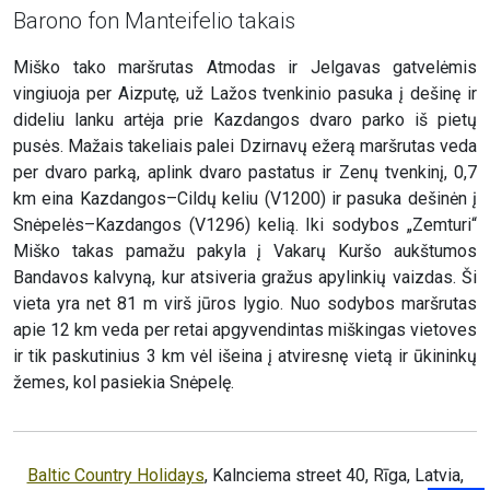
Barono fon Manteifelio takais
Miško tako maršrutas Atmodas ir Jelgavas gatvelėmis
vingiuoja per Aizputę, už Lažos tvenkinio pasuka į dešinę ir
dideliu lanku artėja prie Kazdangos dvaro parko iš pietų
pusės. Mažais takeliais palei Dzirnavų ežerą maršrutas veda
per dvaro parką, aplink dvaro pastatus ir Zenų tvenkinį, 0,7
km eina Kazdangos–Cildų keliu (V1200) ir pasuka dešinėn į
Snėpelės–Kazdangos (V1296) kelią. Iki sodybos „Zemturi“
Miško takas pamažu pakyla į Vakarų Kuršo aukštumos
Bandavos kalvyną, kur atsiveria gražus apylinkių vaizdas. Ši
vieta yra net 81 m virš jūros lygio. Nuo sodybos maršrutas
apie 12 km veda per retai apgyvendintas miškingas vietoves
ir tik paskutinius 3 km vėl išeina į atviresnę vietą ir ūkininkų
žemes, kol pasiekia Snėpelę.
Baltic Country Holidays
, Kalnciema street 40, Rīga, Latvia,