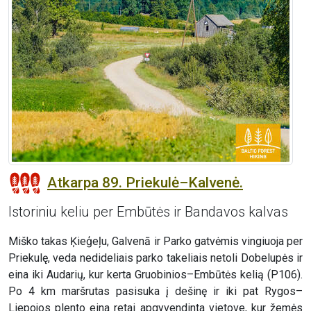
Atkarpa 89. Priekulė–Kalvenė.
Istoriniu keliu per Embūtės ir Bandavos kalvas
Miško takas Ķieģeļu, Galvenā ir Parko gatvėmis vingiuoja per
Priekulę, veda nedideliais parko takeliais netoli Dobelupės ir
eina iki Audarių, kur kerta Gruobinios–Embūtės kelią (P106).
Po 4 km maršrutas pasisuka į dešinę ir iki pat Rygos–
Liepojos plento eina retai apgyvendinta vietove, kur žemės