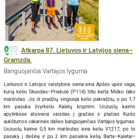
Atkarpa 87. Lietuvos ir Latvijos siena–
Gramzda.
Banguojančia Vartajos lyguma
Lietuvos ir Latvijos valstybinė siena eina Apšės upės vaga,
kurią kelio Skuodas–Priekulė (P114) tiltu kerta Miško tako
maršrutas. Jis iš pradžių vingiuoja kelio pakraščiu, o po 1,7
km pasuka žvyrkeliu Kalėtų kryptimi. Uozuolų kaimo
apylinkėse atsiveria vaizdas į gražias ir plačias Kuršo
aukštumos vakarinės dalies banguojančias Vartajos lygumas.
Uozuolų kaime 0,5 km maršrutas eina keliu V1217, po to
pasuka į dešinę ir po 2 km pasiekia kelią Barta–Kalėtai–