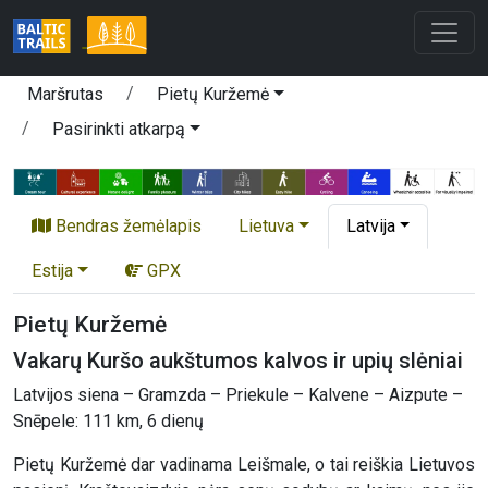
Maršrutas
Pietų Kuržemė
Pasirinkti atkarpą
Bendras žemėlapis
Lietuva
Latvija
Estija
GPX
Pietų Kuržemė
Vakarų Kuršo aukštumos kalvos ir upių slėniai
Latvijos siena – Gramzda – Priekule – Kalvene – Aizpute –
Snēpele: 111 km, 6 dienų
Pietų Kuržemė dar vadinama Leišmale, o tai reiškia Lietuvos