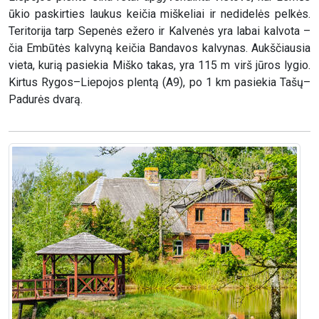
ūkio paskirties laukus keičia miškeliai ir nedidelės pelkės.
Teritorija tarp Sepenės ežero ir Kalvenės yra labai kalvota –
čia Embūtės kalvyną keičia Bandavos kalvynas. Aukščiausia
vieta, kurią pasiekia Miško takas, yra 115 m virš jūros lygio.
Kirtus Rygos–Liepojos plentą (A9), po 1 km pasiekia Tašų–
Padurės dvarą.