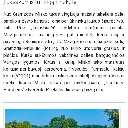
Į pasakomis turtingą Priekulę
Nuo Gramzdos Miško takas vingiuoja mažais takeliais palei
smėlio ir žvyro karjerus, eina per ūkininkų laukus šiaurės rytų
link. Prie „Lejasbunči“ sodybos maršrutas pasuka
Mazgramzdos link ir prieš pat miestelį kerta gilų ir
pavėsingą Runiupės slėnį. Už Mazgramzdos eina palei kelią
Gramzda–Priekulė (P114), nuo kurio atsiveria gražios ir
plačios Kuršo aukštumos vakarinės dalies banguojančios
Vartajos lygumos. Kirtus šį kelią, Miško tako maršrutas
keliauja per buvusį aerodromą, Priekulės–Purmsatų–Kalėjų
keliu (V1211) ir nedideliu lanku per miškelį. Vingiuotu Virgos
upelio krantu Miško takas per miško parką „Priekules
Priediens“ atveda iki Priekulės liuteronų bažnyčios.