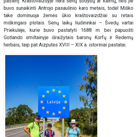
pasienį. Kraštovaizdyje nėra senų sodybų ar kaimų, nes jie
buvo sunaikinti Antrojo pasaulinio karo metais, todėl Miško
take dominuoja žemės ūkio kraštovaizdžiai su retais
miškingais plotais. Senų laikų liudininkai – Švedų vartai
Priekulėje, kurie buvo pastatyti 1688 m. bei papuošti
Gotlando smiltainyje išraižytais baronų Korfų ir Redernų
herbais, taip pat Aizputės XVIII – XIX a. istoriniai pastatai.