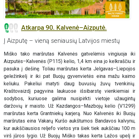
Atkarpa 90. Kalvenė–Aizputė.
Į Aizputę – vieną seniausių Latvijos miestų
Miško tako maršrutas Kalvenės gatvelėmis vingiuoja iki
Aizputės–Kalvenės (P115) kelio, 1,4 km eina jo kelkraščiu ir
pasuka į dešinę. Toliau maršrutas kerta Jelgavas–Liepojos
geležinkelį ir iki pat Buojų gyvenvietės eina mažu kaimo
keliuku. Pakeliui matyti daug buvusių žuvų tvenkinių.
Kraštovaizdį pagyvina laukuose išsibarstę vienkiemiai ir
sodybos, kuriuose galima nusipirkti vietoje užaugintų
daržovių ir maisto. Už Kazdangos–Mazbojų kelio (V1299)
maršrutas kerta Grantniekų karjerą. Nuo Kalvenės iki Buojų
maršrutas eina Vakarų Kuršo aukštumos Bandavos kalvynu,
kur aukščiausios reljefo vietos yra šiek tiek aukščiau 100 m
virš jūros lygio. Už Buojų Miško takas kerta Lažos upelį ir