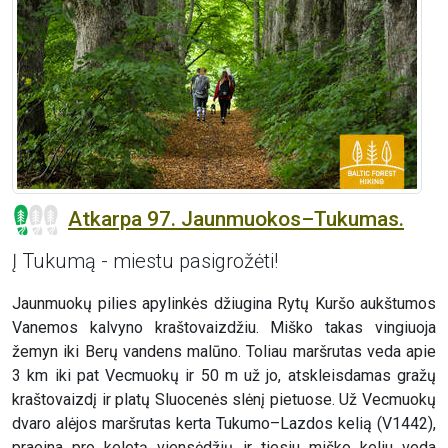
Atkarpa 97. Jaunmuokos–Tukumas.
Į Tukumą - miestu pasigrožėti!
Jaunmuokų pilies apylinkės džiugina Rytų Kuršo aukštumos
Vanemos kalvyno kraštovaizdžiu. Miško takas vingiuoja
žemyn iki Berų vandens malūno. Toliau maršrutas veda apie
3 km iki pat Vecmuokų ir 50 m už jo, atskleisdamas gražų
kraštovaizdį ir platų Sluocenės slėnį pietuose. Už Vecmuokų
dvaro alėjos maršrutas kerta Tukumo–Lazdos kelią (V1442),
praeina pro keletą viensėdžių ir tiesiu miško keliu veda