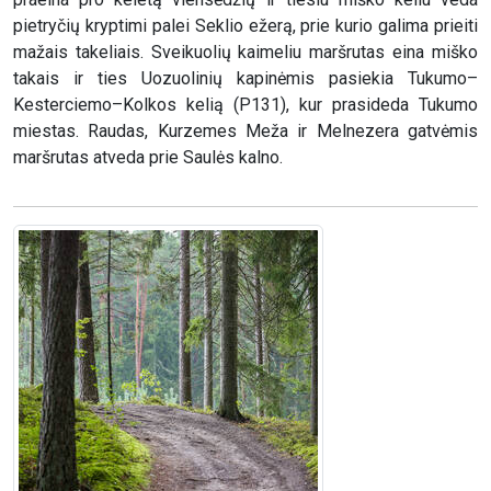
pietryčių kryptimi palei Seklio ežerą, prie kurio galima prieiti
mažais takeliais. Sveikuolių kaimeliu maršrutas eina miško
takais ir ties Uozuolinių kapinėmis pasiekia Tukumo–
Kesterciemo–Kolkos kelią (P131), kur prasideda Tukumo
miestas. Raudas, Kurzemes Meža ir Melnezera gatvėmis
maršrutas atveda prie Saulės kalno.