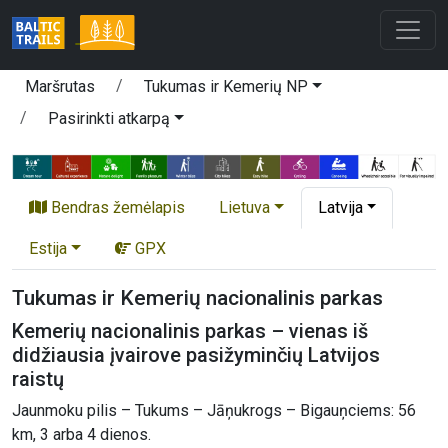
Maršrutas
Tukumas ir Kemerių NP
Pasirinkti atkarpą
Bendras žemėlapis
Lietuva
Latvija
Estija
GPX
Tukumas ir Kemerių nacionalinis parkas
Kemerių nacionalinis parkas – vienas iš
didžiausia įvairove pasižyminčių Latvijos
raistų
Jaunmoku pilis – Tukums – Jāņukrogs – Bigauņciems: 56
km, 3 arba 4 dienos.