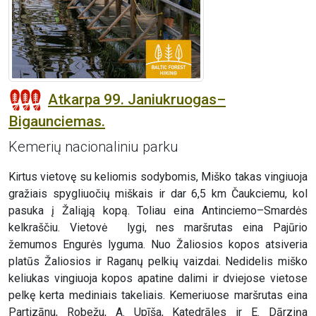
Atkarpa 99. Janiukruogas–
Bigaunciemas.
Kemerių nacionaliniu parku
Kirtus vietovę su keliomis sodybomis, Miško takas vingiuoja
gražiais spygliuočių miškais ir dar 6,5 km Čaukciemu, kol
pasuka į Žaliąją kopą. Toliau eina Antinciemo–Smardės
kelkraščiu. Vietovė lygi, nes maršrutas eina Pajūrio
žemumos Engurės lyguma. Nuo Žaliosios kopos atsiveria
platūs Žaliosios ir Raganų pelkių vaizdai. Nedidelis miško
keliukas vingiuoja kopos apatine dalimi ir dviejose vietose
pelkę kerta mediniais takeliais. Kemeriuose maršrutas eina
Partizānu, Robežu, A. Upīša, Katedrāles ir E. Dārziņa