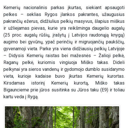
Kemerių nacionalinis parkas įkurtas, siekiant apsaugoti
pelkes – seklias Rygos įlankos pakrantes, užaugusius
pakrančių ežerus, didžiulius pelkių masyvus, šlapius miškus
ir užliejamas pievas, kurie yra reikšminga daugelio augalų
(25 proc. augalų rūšių, įrašytų į Latvijos raudonąją knygą)
augimo bei gyvūnų, ypač perinčių ir migruojančių paukščių,
gyvenamoji vieta. Parke yra viena didžiausių pelkių Latvijoje
– Didysis Kemerių raistas bei mažesnės – Žalioji pelkė,
Raganų pelkė, kuriomis vingiuoja Miško takas. Dideli
pelkynai yra sieros vandenų ir gydomojo dumblo susidarymo
vieta, kurioje kadaise buvo įkurtas Kemerių kurortas.
Kirsdamas istorinį Kemerių kurortą, Miško takas
Bigauncieme prie jūros susitinka su Jūros taku (E9) ir toliau
kartu veda į Rygą.