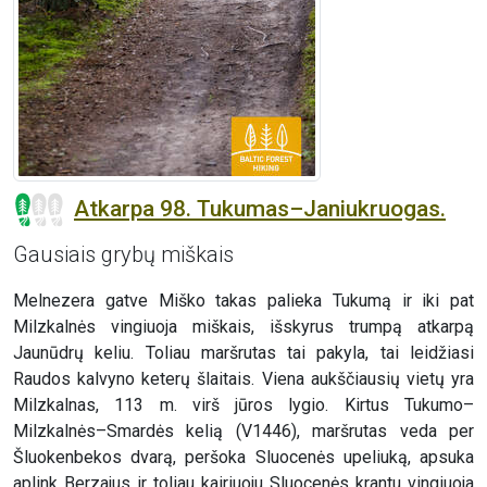
Atkarpa 98. Tukumas–Janiukruogas.
Gausiais grybų miškais
Melnezera gatve Miško takas palieka Tukumą ir iki pat
Milzkalnės vingiuoja miškais, išskyrus trumpą atkarpą
Jaunūdrų keliu. Toliau maršrutas tai pakyla, tai leidžiasi
Raudos kalvyno keterų šlaitais. Viena aukščiausių vietų yra
Milzkalnas, 113 m. virš jūros lygio. Kirtus Tukumo–
Milzkalnės–Smardės kelią (V1446), maršrutas veda per
Šluokenbekos dvarą, peršoka Sluocenės upeliuką, apsuka
aplink Berzajus ir toliau kairiuoju Sluocenės krantu vingiuoja