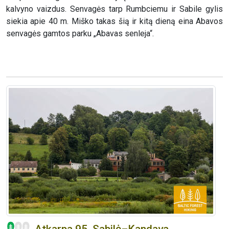
kalvyno vaizdus. Senvagės tarp Rumbciemu ir Sabile gylis
siekia apie 40 m. Miško takas šią ir kitą dieną eina Abavos
senvagės gamtos parku „Abavas senleja“.
Atkarpa 95. Sabilė–Kandava.