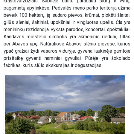
kraštovaizdžiais. Sabilėje galite paragauti sidrų ir vynų,
pagamintų apylinkėse. Pedvalės meno parko teritorija užima
beveik 100 hektarų, ją sudaro pievos, krūmai, plokšti šlaitai,
gilūs slėniai, šaltiniai, upokšniai ir vingiuotas upelis. Čia yra
menininkų rezidencija, vyksta parodos, koncertai, spektakliai.
Kandavos miestelio simbolis yra akmeninis riedulių tiltas
per Abavos upę. Natūraliose Abavos slėnio pievose, kurios
ypač gražiai žydi vasaros viduryje, gyvena laukinėje gamtoje
prisitaikę gyventi naminiai gyvuliai. Pūrėje yra šokolado
fabrikas, kuris siūlo ekskursijas ir degustacijas.