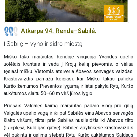
Atkarpa 94. Renda–Sabilė.
Į Sabilę – vyno ir sidro miestą
Miško tako maršrutas Rendoje vingiuoja Yvandės upelio
uolėtais krantais ir veda į Krojų kelią pievomis, o vėliau
tęsiasi mišku. Vietomis atsiveria Abavos senvagės vaizdas.
Kraštovaizdis pamažu keičiasi, kai Miško takas palieka
Kuršo žemumos Pieventos lygumą ir lėtai pakyla Rytų Kuršo
aukštumos šlaitu 50–60 m virš jūros lygio.
Priešais Valgalės kaimą maršrutas padaro vingį pro gilią
Valgalės upelio vagą ir iki pat Sabilės eina Abavos senvagės
šlaito viršumi, tiktai prie Sabilės nusileidžia iki Abavos tilto
(Lāčplēša, Kuldīgas gatvė). Sabilės apylinkėse kraštovaizdis
vėl pakinta ir galima stebėti Rytų Kuršo aukštumos Saldaus