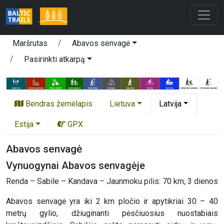
Maršrutas
Abavos senvagė
Pasirinkti atkarpą
Bendras žemėlapis
Lietuva
Latvija
Estija
GPX
Abavos senvagė
Vynuogynai Abavos senvagėje
Renda – Sabile – Kandava – Jaunmoku pilis: 70 km, 3 dienos
Abavos senvagė yra iki 2 km pločio ir apytikriai 30 – 40
metrų gylio, džiuginanti pėsčiuosius nuostabiais