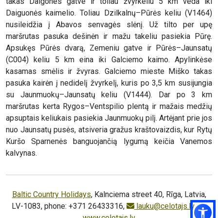
takas Daigones gatve ir toliau žvyrkeliu 5 km veda iki
Daiguonės kaimelio. Toliau Dzilkalnų–Pūrės keliu (V1464)
nusileidžia į Abavos senvagės slėnį. Už tilto per upę
maršrutas pasuka dešinėn ir mažu takeliu pasiekia Pūrę.
Apsukęs Pūrės dvarą, Zemeniu gatve ir Pūrės–Jaunsatų
(C004) keliu 5 km eina iki Galciemo kaimo. Apylinkėse
kasamas smėlis ir žvyras. Galciemo mieste Miško takas
pasuka kairėn į nedidelį žvyrkelį, kuris po 3,5 km susijungia
su Jaunmuokų–Jaunsatų keliu (V1444). Dar po 3 km
maršrutas kerta Rygos–Ventspilio plentą ir mažais medžių
apsuptais keliukais pasiekia Jaunmuokų pilį. Artėjant prie jos
nuo Jaunsatų pusės, atsiveria gražus kraštovaizdis, kur Rytų
Kuršo Sparnenės banguojančią lygumą keičia Vanemos
kalvynas.
Baltic Country Holidays
, Kalnciema street 40, Rīga, Latvia,
LV-1083, phone: +371 26433316,
lauku@celotajs.lv
,
www.celotajs.lv