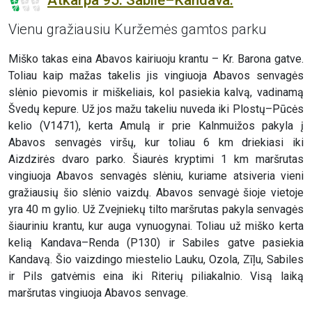
Vienu gražiausiu Kuržemės gamtos parku
Miško takas eina Abavos kairiuoju krantu – Kr. Barona gatve.
Toliau kaip mažas takelis jis vingiuoja Abavos senvagės
slėnio pievomis ir miškeliais, kol pasiekia kalvą, vadinamą
Švedų kepure. Už jos mažu takeliu nuveda iki Plostų–Pūcės
kelio (V1471), kerta Amulą ir prie Kalnmuižos pakyla į
Abavos senvagės viršų, kur toliau 6 km driekiasi iki
Aizdzirės dvaro parko. Šiaurės kryptimi 1 km maršrutas
vingiuoja Abavos senvagės slėniu, kuriame atsiveria vieni
gražiausių šio slėnio vaizdų. Abavos senvagė šioje vietoje
yra 40 m gylio. Už Zvejniekų tilto maršrutas pakyla senvagės
šiauriniu krantu, kur auga vynuogynai. Toliau už miško kerta
kelią Kandava–Renda (P130) ir Sabiles gatve pasiekia
Kandavą. Šio vaizdingo miestelio Lauku, Ozola, Zīļu, Sabiles
ir Pils gatvėmis eina iki Riterių piliakalnio. Visą laiką
maršrutas vingiuoja Abavos senvage.