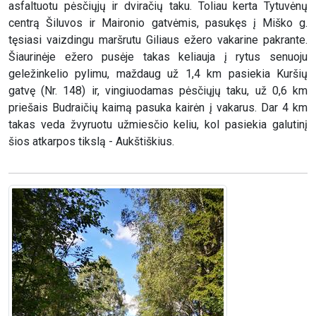
asfaltuotu pėsčiųjų ir dviračių taku. Toliau kerta Tytuvėnų
centrą Šiluvos ir Maironio gatvėmis, pasukęs į Miško g.
tęsiasi vaizdingu maršrutu Giliaus ežero vakarine pakrante.
Šiaurinėje ežero pusėje takas keliauja į rytus senuoju
geležinkelio pylimu, maždaug už 1,4 km pasiekia Kuršių
gatvę (Nr. 148) ir, vingiuodamas pėsčiųjų taku, už 0,6 km
priešais Budraičių kaimą pasuka kairėn į vakarus. Dar 4 km
takas veda žvyruotu užmiesčio keliu, kol pasiekia galutinį
šios atkarpos tikslą - Aukštiškius.