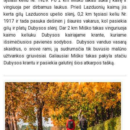
tęsiasi keliu Nr. 1929. Po 2 km Miško takas suka į kairę ir
vingiuoja per dirbamus laukus. Prieš Lazduonių kaimą jis
kerta gilų Lazduonos upelio slėnį, 0,2 km tęsiasi keliu Nr.
1917 ir tada pasuka dešinėn į šiaurės vakarus, kol pasiekia
gilų ir platų Dubysos slėnį. Dar 2 km Miško takas vinguriuoja
kaimo keliuku Dubysos kairiajame krante, kuriame
išsimėčiusios pavienės sodybos. Dubysos vanduo vasarą
skaidrus, o srovė rami, ją sudrumsčia tik buvusio malūno
užtvankos griuvėsiai. Galiausiai Miško takas pakyla stačiu
Dubysos krantu ir pasiekia galutinį šios atkarpos tašką.