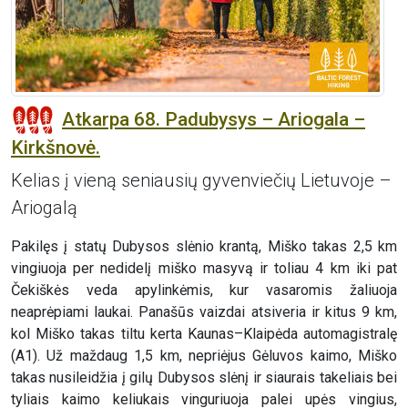
Atkarpa 68. Padubysys – Ariogala –
Kirkšnovė.
Kelias į vieną seniausių gyvenviečių Lietuvoje –
Ariogalą
Pakilęs į statų Dubysos slėnio krantą, Miško takas 2,5 km
vingiuoja per nedidelį miško masyvą ir toliau 4 km iki pat
Čekiškės veda apylinkėmis, kur vasaromis žaliuoja
neaprėpiami laukai. Panašūs vaizdai atsiveria ir kitus 9 km,
kol Miško takas tiltu kerta Kaunas–Klaipėda automagistralę
(A1). Už maždaug 1,5 km, nepriėjus Gėluvos kaimo, Miško
takas nusileidžia į gilų Dubysos slėnį ir siaurais takeliais bei
tyliais kaimo keliukais vinguriuoja palei upės vingius,