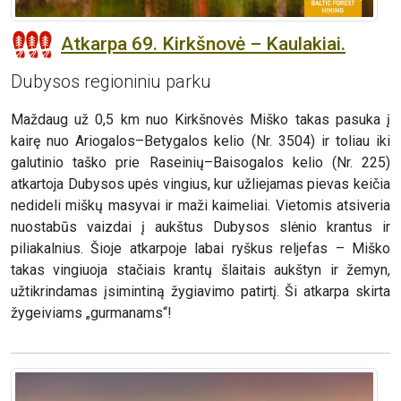
Atkarpa 69. Kirkšnovė – Kaulakiai.
Dubysos regioniniu parku
Maždaug už 0,5 km nuo Kirkšnovės Miško takas pasuka į
kairę nuo Ariogalos–Betygalos kelio (Nr. 3504) ir toliau iki
galutinio taško prie Raseinių–Baisogalos kelio (Nr. 225)
atkartoja Dubysos upės vingius, kur užliejamas pievas keičia
nedideli miškų masyvai ir maži kaimeliai. Vietomis atsiveria
nuostabūs vaizdai į aukštus Dubysos slėnio krantus ir
piliakalnius. Šioje atkarpoje labai ryškus reljefas – Miško
takas vingiuoja stačiais krantų šlaitais aukštyn ir žemyn,
užtikrindamas įsimintiną žygiavimo patirtį. Ši atkarpa skirta
žygeiviams „gurmanams“!