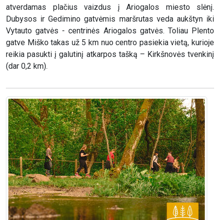
atverdamas plačius vaizdus į Ariogalos miesto slėnį.
Dubysos ir Gedimino gatvėmis maršrutas veda aukštyn iki
Vytauto gatvės - centrinės Ariogalos gatvės. Toliau Plento
gatve Miško takas už 5 km nuo centro pasiekia vietą, kurioje
reikia pasukti į galutinį atkarpos tašką – Kirkšnovės tvenkinį
(dar 0,2 km).