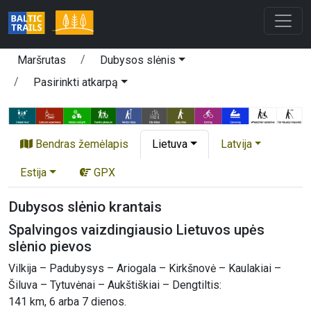
Maršrutas
Dubysos slėnis
Pasirinkti atkarpą
Bendras žemėlapis
Lietuva
Latvija
Estija
GPX
Dubysos slėnio krantais
Spalvingos vaizdingiausio Lietuvos upės
slėnio pievos
Vilkija – Padubysys – Ariogala – Kirkšnovė – Kaulakiai –
Šiluva – Tytuvėnai – Aukštiškiai – Dengtiltis:
141 km, 6 arba 7 dienos.