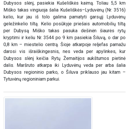
Dubysos slėnį, pasiekia Kušeliškės kaimą. Toliau 5,5 km
Miško takas vingiuoja šalia Kušeliškės–Lyduvėnų (Nr. 3516)
kelio, kur jau iš tolo galima pamatyti garsųjį Lyduvėnų
geležinkelio tiltą. Kelio posūkyje priešais automobilių tiltą
per Dubysą Miško takas pasuka dešinėn šiaurės rytų
kryptimi ir keliu Nr. 3544 po 9 km pasiekia Šiluvą, o dar po
0,8 km – miestelio centrą. Šioje atkarpoje reljefas pamažu
darosi vis išraiškingesnis, nes veda per apylinkes, kur
Dubysos slėnį keičia Rytų Žemaitijos aukštumos pietinė
dalis. Maršruto atkarpa iki Lyduvėnų veda per arba šalia
Dubysos regioninio parko, o Šiluva priklauso jau kitam –
Tytuvėnų regioniniam parkui.