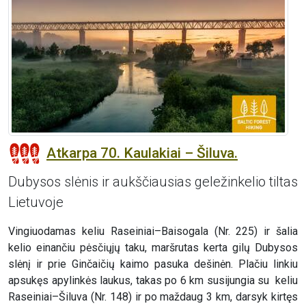
Atkarpa 70. Kaulakiai – Šiluva.
Dubysos slėnis ir aukščiausias geležinkelio tiltas
Lietuvoje
Vingiuodamas keliu Raseiniai–Baisogala (Nr. 225) ir šalia
kelio einančiu pėsčiųjų taku, maršrutas kerta gilų Dubysos
slėnį ir prie Ginčaičių kaimo pasuka dešinėn. Plačiu linkiu
apsukęs apylinkės laukus, takas po 6 km susijungia su keliu
Raseiniai–Šiluva (Nr. 148) ir po maždaug 3 km, darsyk kirtęs