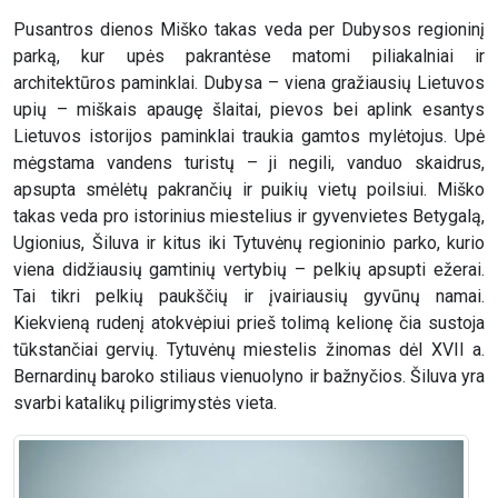
Pusantros dienos Miško takas veda per Dubysos regioninį
parką, kur upės pakrantėse matomi piliakalniai ir
architektūros paminklai. Dubysa – viena gražiausių Lietuvos
upių – miškais apaugę šlaitai, pievos bei aplink esantys
Lietuvos istorijos paminklai traukia gamtos mylėtojus. Upė
mėgstama vandens turistų – ji negili, vanduo skaidrus,
apsupta smėlėtų pakrančių ir puikių vietų poilsiui. Miško
takas veda pro istorinius miestelius ir gyvenvietes Betygalą,
Ugionius, Šiluva ir kitus iki Tytuvėnų regioninio parko, kurio
viena didžiausių gamtinių vertybių – pelkių apsupti ežerai.
Tai tikri pelkių paukščių ir įvairiausių gyvūnų namai.
Kiekvieną rudenį atokvėpiui prieš tolimą kelionę čia sustoja
tūkstančiai gervių. Tytuvėnų miestelis žinomas dėl XVII a.
Bernardinų baroko stiliaus vienuolyno ir bažnyčios. Šiluva yra
svarbi katalikų piligrimystės vieta.