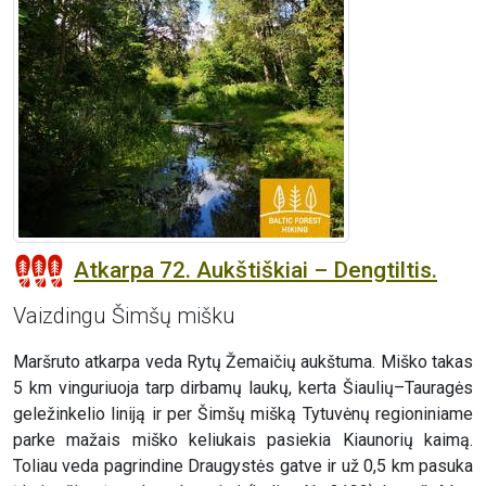
Atkarpa 72. Aukštiškiai – Dengtiltis.
Vaizdingu Šimšų mišku
Maršruto atkarpa veda Rytų Žemaičių aukštuma. Miško takas
5 km vinguriuoja tarp dirbamų laukų, kerta Šiaulių–Tauragės
geležinkelio liniją ir per Šimšų mišką Tytuvėnų regioniniame
parke mažais miško keliukais pasiekia Kiaunorių kaimą.
Toliau veda pagrindine Draugystės gatve ir už 0,5 km pasuka