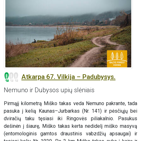
Atkarpa 67. Vilkija – Padubysys.
Nemuno ir Dubysos upių slėniais
Pirmąjį kilometrą Miško takas veda Nemuno pakrante, tada
pasuka į kelią Kaunas–Jurbarkas (Nr. 141) ir pėsčiųjų bei
dviračių taku tęsiasi iki Ringovės piliakalnio. Pasukus
dešinėn į šiaurę, Miško takas kerta nedidelį miško masyvą
(entomologinis gamtos draustinis vabzdžių apsaugai) ir