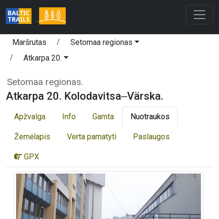
Maršrutas
Setomaa regionas
Atkarpa 20.
Setomaa regionas.
Atkarpa 20. Kolodavitsa‒Värska.
Apžvalga
Info
Gamta
Nuotraukos
Žemėlapis
Verta pamatyti
Paslaugos
GPX