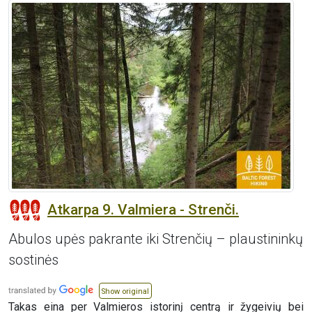
Atkarpa 9. Valmiera - Strenči.
Abulos upės pakrante iki Strenčių – plaustininkų
sostinės
Show original
Takas eina per Valmieros istorinį centrą ir žygeivių bei