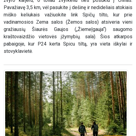
žvyro karjeru, o toliau žvyrkeliu ties posūkiu į Olinas.
Pavažiavę 3,5 km, vėl pasukite į dešinę ir nedideliais atokiais
miško keliukais važiuokite link Spičų tilto, kur prie
vadinamosios Zema salos (Žemos salos) atsiveria vieni
gražiausių Šiaurės Gaujos („Žiemeļgauja“) saugomo
kraštovaizdžio vietovės įžymybių. sala). Šios atkarpos
pabaigoje, kur P24 kerta Spicu tiltą, yra vieta iškylai ir
stovyklavietė.