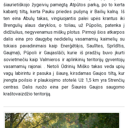
šiaurietiškojo žygeivių pamėgtą Atpūtos parką, po to kerta
kabantį tiltą, kerta Pauku priedes pušyną ir Bailių kalną. Iš
ten eina Abulų takas, vingiuojantis palei upės krantus iki
Brengulių alaus daryklos, o toliau, už Pūpolio, patenka į
didžiulius, negyvenamus miškų plotus. Pirmoji šios atkarpos
dalis eina pro daugybę nedidelių vasarnamių kaimelių su
tokiais pavadinimais kaip Enerģētiķis, Saulītes, Sprīdītis,
Gaujmaļi, Pūpoli ir Gaujaslāči, kurie iš pradžių buvo įkurti
sovietmečiu kaip Valmieros ir aplinkinių teritorijų gyventojų
vasarnamių rajonai. . Netoli Ūdrinių Miško takas veda upių
vagų labirintu ir pasuka į šiaurę, kirsdamas Gaujos tiltą, kur
įrengta poilsio ir plaukiojimo stotelė. Už 1,5 km yra Strenčių
centras. Dalis ruožo eina per Šiaurės Gaujos saugomo
kraštovaizdžio teritoriją.