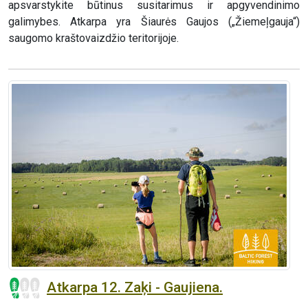
apsvarstykite būtinus susitarimus ir apgyvendinimo
galimybes. Atkarpa yra Šiaurės Gaujos („Žiemeļgauja“)
saugomo kraštovaizdžio teritorijoje.
Atkarpa 12. Zaķi - Gaujiena.