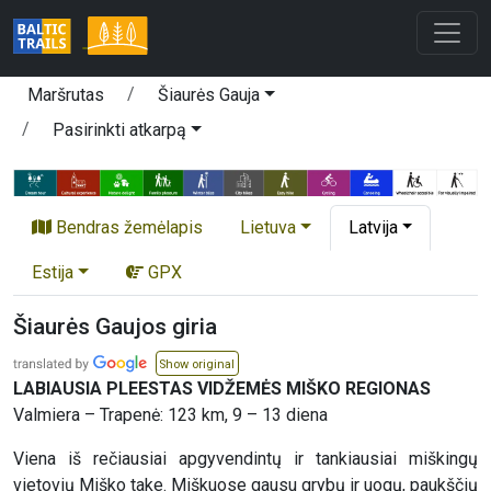
Maršrutas
Šiaurės Gauja
Pasirinkti atkarpą
Bendras žemėlapis
Lietuva
Latvija
Estija
GPX
Šiaurės Gaujos giria
Show original
LABIAUSIA PLEESTAS VIDŽEMĖS MIŠKO REGIONAS
Valmiera – Trapenė: 123 km, 9 – 13 diena
Viena iš rečiausiai apgyvendintų ir tankiausiai miškingų
vietovių Miško take. Miškuose gausu grybų ir uogų, paukščių