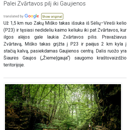
Palei Zvārtavos pilį iki Gaujienos
Show original
Už 1,5 km nuo Zakų Miško takas išsuka iš Sėlių–Vireši kelio
(P23) ir tęsiasi nedideliu kaimo keliuku iki pat Zvārtavos, kur
ilgos alėjos gale laukia Zvārtavos pilis. Pravažiavus
Zvārtavą, Miško takas grįžta į P23 ir paėjus 2 km kyla į
stačią kalvą, pasiekdamas Gaujienos centrą. Dalis ruožo yra
Šiaurės Gaujos („Žiemeļgauja“) saugomo kraštovaizdžio
teritorijoje.