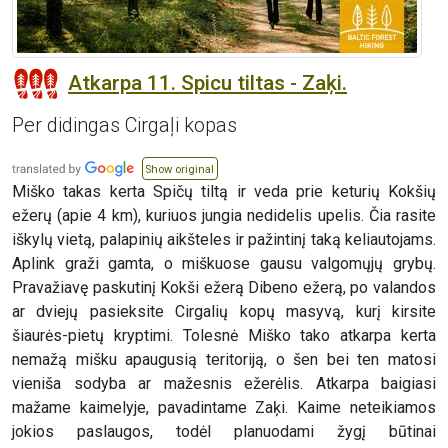
Atkarpa 11. Spicu tiltas - Zaķi.
Per didingas Cirgaļi kopas
Show original
Miško takas kerta Spičų tiltą ir veda prie keturių Kokšių
ežerų (apie 4 km), kuriuos jungia nedidelis upelis. Čia rasite
iškylų vietą, palapinių aikšteles ir pažintinį taką keliautojams.
Aplink graži gamta, o miškuose gausu valgomųjų grybų.
Pravažiavę paskutinį Kokši ežerą Dibeno ežerą, po valandos
ar dviejų pasieksite Cirgalių kopų masyvą, kurį kirsite
šiaurės-pietų kryptimi. Tolesnė Miško tako atkarpa kerta
nemažą mišku apaugusią teritoriją, o šen bei ten matosi
vieniša sodyba ar mažesnis ežerėlis. Atkarpa baigiasi
mažame kaimelyje, pavadintame Zaķi. Kaime neteikiamos
jokios paslaugos, todėl planuodami žygį būtinai