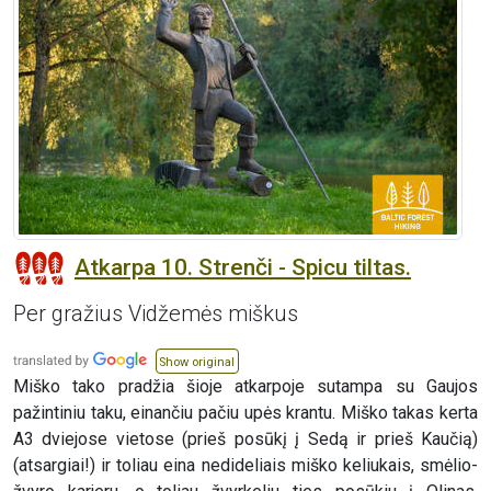
Atkarpa 10. Strenči - Spicu tiltas.
Per gražius Vidžemės miškus
Show original
Miško tako pradžia šioje atkarpoje sutampa su Gaujos
pažintiniu taku, einančiu pačiu upės krantu. Miško takas kerta
A3 dviejose vietose (prieš posūkį į Sedą ir prieš Kaučią)
(atsargiai!) ir toliau eina nedideliais miško keliukais, smėlio-