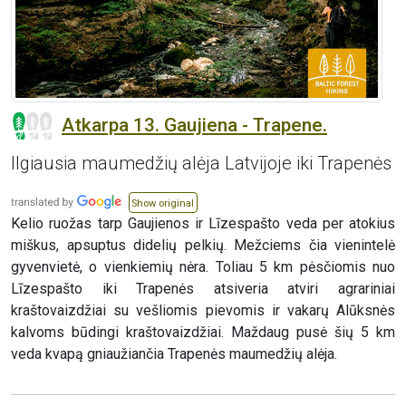
Atkarpa 13. Gaujiena - Trapene.
Ilgiausia maumedžių alėja Latvijoje iki Trapenės
Show original
Kelio ruožas tarp Gaujienos ir Līzespašto veda per atokius
miškus, apsuptus didelių pelkių. Mežciems čia vienintelė
gyvenvietė, o vienkiemių nėra. Toliau 5 km pėsčiomis nuo
Līzespašto iki Trapenės atsiveria atviri agrariniai
kraštovaizdžiai su vešliomis pievomis ir vakarų Alūksnės
kalvoms būdingi kraštovaizdžiai. Maždaug pusė šių 5 km
veda kvapą gniaužiančia Trapenės maumedžių alėja.