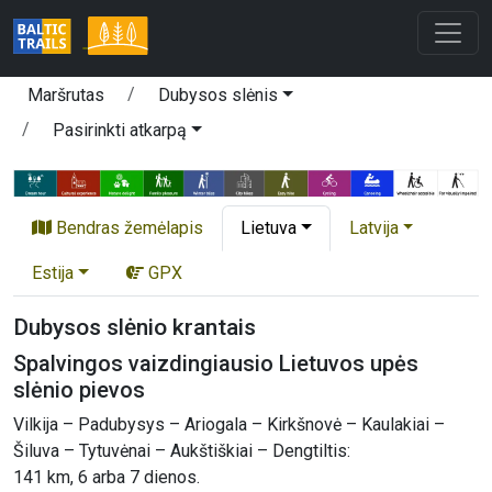
Maršrutas
Dubysos slėnis
Pasirinkti atkarpą
Bendras žemėlapis
Lietuva
Latvija
Estija
GPX
Dubysos slėnio krantais
Spalvingos vaizdingiausio Lietuvos upės
slėnio pievos
Vilkija – Padubysys – Ariogala – Kirkšnovė – Kaulakiai –
Šiluva – Tytuvėnai – Aukštiškiai – Dengtiltis:
141 km, 6 arba 7 dienos.