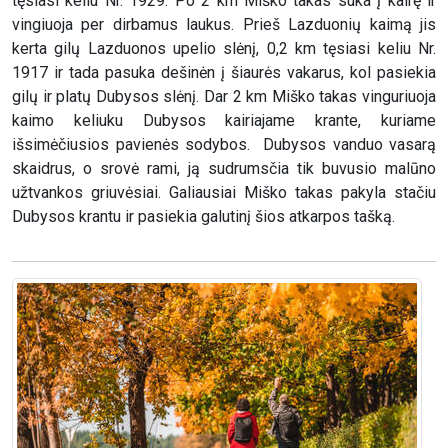
tęsiasi keliu Nr. 1929. Po 2 km Miško takas suka į kairę ir
vingiuoja per dirbamus laukus. Prieš Lazduonių kaimą jis
kerta gilų Lazduonos upelio slėnį, 0,2 km tęsiasi keliu Nr.
1917 ir tada pasuka dešinėn į šiaurės vakarus, kol pasiekia
gilų ir platų Dubysos slėnį. Dar 2 km Miško takas vinguriuoja
kaimo keliuku Dubysos kairiajame krante, kuriame
išsimėčiusios pavienės sodybos. Dubysos vanduo vasarą
skaidrus, o srovė rami, ją sudrumsčia tik buvusio malūno
užtvankos griuvėsiai. Galiausiai Miško takas pakyla stačiu
Dubysos krantu ir pasiekia galutinį šios atkarpos tašką.