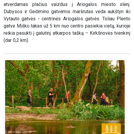
atverdamas plačius vaizdus į Ariogalos miesto slėnį.
Dubysos ir Gedimino gatvėmis maršrutas veda aukštyn iki
Vytauto gatvės - centrinės Ariogalos gatvės. Toliau Plento
gatve Miško takas už 5 km nuo centro pasiekia vietą, kurioje
reikia pasukti į galutinį atkarpos tašką – Kirkšnovės tvenkinį
(dar 0,2 km).