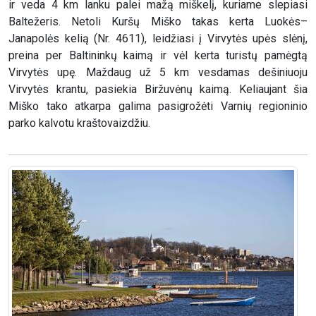
ir veda 4 km lanku palei mažą miškelį, kuriame slepiasi
Baltežeris. Netoli Kuršų Miško takas kerta Luokės–
Janapolės kelią (Nr. 4611), leidžiasi į Virvytės upės slėnį,
preina per Baltininkų kaimą ir vėl kerta turistų pamėgtą
Virvytės upę. Maždaug už 5 km vesdamas dešiniuoju
Virvytės krantu, pasiekia Biržuvėnų kaimą. Keliaujant šia
Miško tako atkarpa galima pasigrožėti Varnių regioninio
parko kalvotu kraštovaizdžiu.