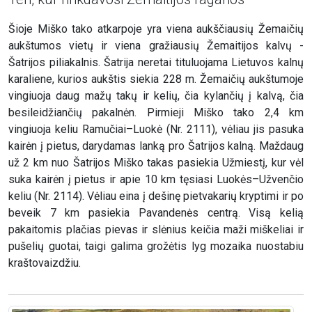
Šioje Miško tako atkarpoje yra viena aukščiausių Žemaičių
aukštumos vietų ir viena gražiausių Žemaitijos kalvų -
Šatrijos piliakalnis. Šatrija neretai tituluojama Lietuvos kalnų
karaliene, kurios aukštis siekia 228 m. Žemaičių aukštumoje
vingiuoja daug mažų takų ir kelių, čia kylančių į kalvą, čia
besileidžiančių pakalnėn. Pirmieji Miško tako 2,4 km
vingiuoja keliu Ramučiai–Luokė (Nr. 2111), vėliau jis pasuka
kairėn į pietus, darydamas lanką pro Šatrijos kalną. Maždaug
už 2 km nuo Šatrijos Miško takas pasiekia Užmiestį, kur vėl
suka kairėn į pietus ir apie 10 km tęsiasi Luokės–Užvenčio
keliu (Nr. 2114). Vėliau eina į dešinę pietvakarių kryptimi ir po
beveik 7 km pasiekia Pavandenės centrą. Visą kelią
pakaitomis plačias pievas ir slėnius keičia maži miškeliai ir
pušelių guotai, taigi galima grožėtis lyg mozaika nuostabiu
kraštovaizdžiu.