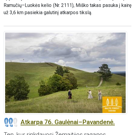
Ramučių–Luokės kelio (Nr. 2111), Miško takas pasuka į kairę
už 3,6 km pasiekia galutinį atkarpos tikslą.
Atkarpa 76. Gaulėnai–Pavandenė.
Ten, kur rinkdavosi Žemaitijos raganos