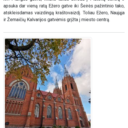
apsuka dar vieną ratą Ežero gatve iki Šeirės pažintinio tako,
atskleisdamas vaizdingą kraštovaizdį. Toliau Ežero, Naująja
ir Žemaičių Kalvarijos gatvėmis grįžta į miesto centrą.