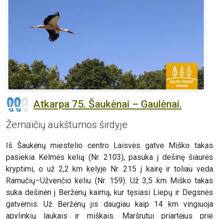
Atkarpa 75. Šaukėnai – Gaulėnai.
Žemaičių aukštumos širdyje
Iš Šaukėnų miestelio centro Laisvės gatve Miško takas
pasiekia Kelmės kelią (Nr. 2103), pasuka į dešinę šiaurės
kryptimi, o už 2,2 km kelyje Nr. 215 į kairę ir toliau veda
Ramučių–Užvenčio keliu (Nr. 159). Už 3,5 km Miško takas
suka dešinėn į Beržėnų kaimą, kur tęsiasi Liepų ir Degsnės
gatvėmis. Už Beržėnų jis daugiau kaip 14 km vingiuoja
apylinkių laukais ir miškais. Maršrutui priartėjus prie