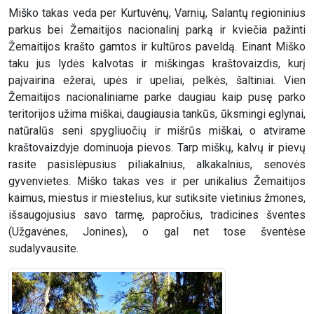
Miško takas veda per Kurtuvėnų, Varnių, Salantų regioninius
parkus bei Žemaitijos nacionalinį parką ir kviečia pažinti
Žemaitijos krašto gamtos ir kultūros paveldą. Einant Miško
taku jus lydės kalvotas ir miškingas kraštovaizdis, kurį
paįvairina ežerai, upės ir upeliai, pelkės, šaltiniai. Vien
Žemaitijos nacionaliniame parke daugiau kaip pusę parko
teritorijos užima miškai, daugiausia tankūs, ūksmingi eglynai,
natūralūs seni spygliuočių ir mišrūs miškai, o atvirame
kraštovaizdyje dominuoja pievos. Tarp miškų, kalvų ir pievų
rasite pasislėpusius piliakalnius, alkakalnius, senovės
gyvenvietes. Miško takas ves ir per unikalius Žemaitijos
kaimus, miestus ir miestelius, kur sutiksite vietinius žmones,
išsaugojusius savo tarmę, papročius, tradicines šventes
(Užgavėnes, Jonines), o gal net tose šventėse
sudalyvausite.