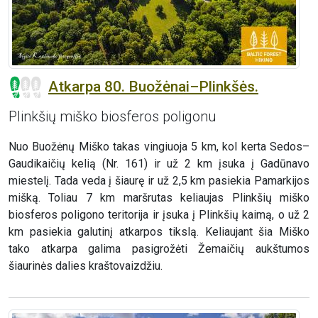
Atkarpa 80. Buožėnai–Plinkšės.
Plinkšių miško biosferos poligonu
Nuo Buožėnų Miško takas vingiuoja 5 km, kol kerta Sedos–
Gaudikaičių kelią (Nr. 161) ir už 2 km įsuka į Gadūnavo
miestelį. Tada veda į šiaurę ir už 2,5 km pasiekia Pamarkijos
mišką. Toliau 7 km maršrutas keliaujas Plinkšių miško
biosferos poligono teritorija ir įsuka į Plinkšių kaimą, o už 2
km pasiekia galutinį atkarpos tikslą. Keliaujant šia Miško
tako atkarpa galima pasigrožėti Žemaičių aukštumos
šiaurinės dalies kraštovaizdžiu.