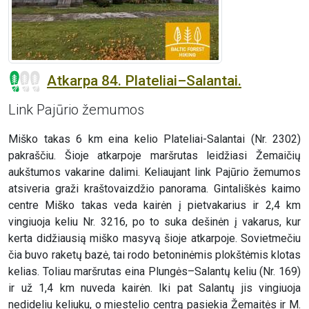
Atkarpa 84. Plateliai–Salantai.
Link Pajūrio žemumos
Miško takas 6 km eina kelio Plateliai-Salantai (Nr. 2302)
pakraščiu. Šioje atkarpoje maršrutas leidžiasi Žemaičių
aukštumos vakarine dalimi. Keliaujant link Pajūrio žemumos
atsiveria graži kraštovaizdžio panorama. Gintališkės kaimo
centre Miško takas veda kairėn į pietvakarius ir 2,4 km
vingiuoja keliu Nr. 3216, po to suka dešinėn į vakarus, kur
kerta didžiausią miško masyvą šioje atkarpoje. Sovietmečiu
čia buvo raketų bazė, tai rodo betoninėmis plokštėmis klotas
kelias. Toliau maršrutas eina Plungės–Salantų keliu (Nr. 169)
ir už 1,4 km nuveda kairėn. Iki pat Salantų jis vingiuoja
nedideliu keliuku, o miestelio centrą pasiekia Žemaitės ir M.