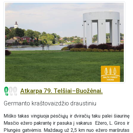
Atkarpa 79. Telšiai–Buožėnai.
Germanto kraštovaizdžio draustiniu
Miško takas vingiuoja pėsčiųjų ir dviračių taku palei šiaurinę
Masčio ežero pakrantę ir pasuka į vakarus Ežero, L. Giros ir
Plungės gatvėmis. Maždaug už 2,5 km nuo ežero maršrutas