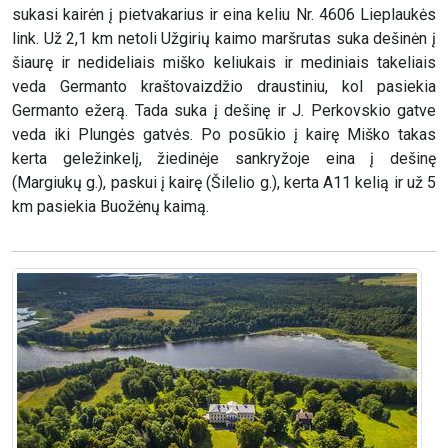
sukasi kairėn į pietvakarius ir eina keliu Nr. 4606 Lieplaukės
link. Už 2,1 km netoli Užgirių kaimo maršrutas suka dešinėn į
šiaurę ir nedideliais miško keliukais ir mediniais takeliais
veda Germanto kraštovaizdžio draustiniu, kol pasiekia
Germanto ežerą. Tada suka į dešinę ir J. Perkovskio gatve
veda iki Plungės gatvės. Po posūkio į kairę Miško takas
kerta geležinkelį, žiedinėje sankryžoje eina į dešinę
(Margiukų g.), paskui į kairę (Šilelio g.), kerta A11 kelią ir už 5
km pasiekia Buožėnų kaimą.