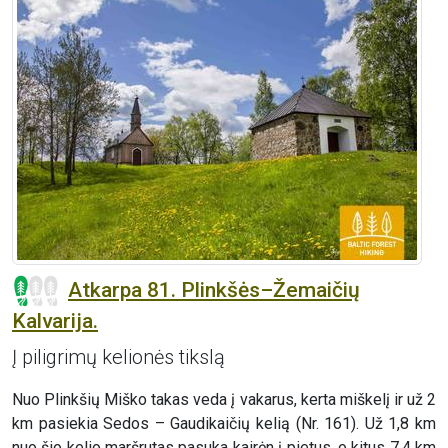
Atkarpa 81. Plinkšės–Žemaičių
Kalvarija.
Į piligrimų kelionės tikslą
Nuo Plinkšių Miško takas veda į vakarus, kerta miškelį ir už 2
km pasiekia Sedos – Gaudikaičių kelią (Nr. 161). Už 1,8 km
nuo šio kelio maršrutas pasuka kairėn į pietus, o kitus 7,4 km