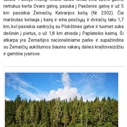
netrukus kerta Dvaro gatvę, pasuka į Paežerės gatvę ir už 5
km pasiekia Žemaičių Kalvarijos kelią (Nr. 2302). Čia
maršrutas keliauja į kairę ir eina pėsčiųjų ir dviračių taku 1,7
km, kol pasiekia sankryžą su Plokštinės gatve ir tuomet suka
dešinėn į pietus, o už 1,8 km atveda į Paplatelės kaimą. Ši
atkarpa yra Žemaitijos nacionaliniame parke ir supažindina
su Žemaičių aukštumos šiaurės vakarų dalies kraštovaizdžiu
ir gamtine įvairove.