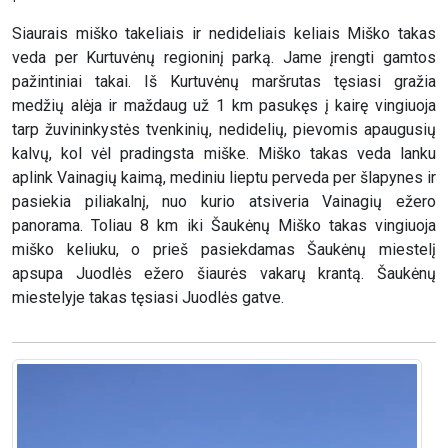
Siaurais miško takeliais ir nedideliais keliais Miško takas
veda per Kurtuvėnų regioninį parką. Jame įrengti gamtos
pažintiniai takai. Iš Kurtuvėnų maršrutas tęsiasi gražia
medžių alėja ir maždaug už 1 km pasukęs į kairę vingiuoja
tarp žuvininkystės tvenkinių, nedidelių, pievomis apaugusių
kalvų, kol vėl pradingsta miške. Miško takas veda lanku
aplink Vainagių kaimą, mediniu lieptu perveda per šlapynes ir
pasiekia piliakalnį, nuo kurio atsiveria Vainagių ežero
panorama. Toliau 8 km iki Šaukėnų Miško takas vingiuoja
miško keliuku, o prieš pasiekdamas Šaukėnų miestelį
apsupa Juodlės ežero šiaurės vakarų krantą. Šaukėnų
miestelyje takas tęsiasi Juodlės gatve.