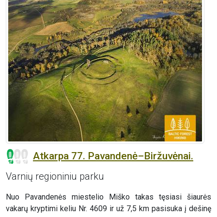
Atkarpa 77. Pavandenė–Biržuvėnai.
Varnių regioniniu parku
Nuo Pavandenės miestelio Miško takas tęsiasi šiaurės
vakarų kryptimi keliu Nr. 4609 ir už 7,5 km pasisuka į dešinę