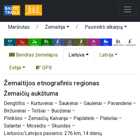
Maršrutas
Žemaitija
Pasirinkti atkarpą
Bendras žemėlapis
Lietuva
Latvija
Estija
GPX
Žemaitijos etnografinis regionas
Žemaičių aukštuma
Dengtiltis – Kurtuvėnai – Šaukėnai – Gaulėnai – Pavandenė –
Biržuvėnai – Telšiai – Buožėnai –
Plinkšės – Žemaičių Kalvarija – Paplatelė – Plateliai –
Salantai – Mosėdis – Skuodas –
Lietuvos/Latvijos pasienis: 276 km, 14 dienų.