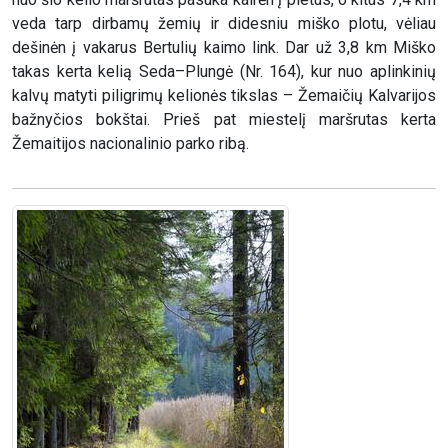
veda tarp dirbamų žemių ir didesniu miško plotu, vėliau
dešinėn į vakarus Bertulių kaimo link. Dar už 3,8 km Miško
takas kerta kelią Seda–Plungė (Nr. 164), kur nuo aplinkinių
kalvų matyti piligrimų kelionės tikslas – Žemaičių Kalvarijos
bažnyčios bokštai. Prieš pat miestelį maršrutas kerta
Žemaitijos nacionalinio parko ribą.