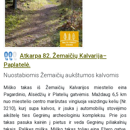
Atkarpa 82. Žemaičių Kalvarija–
Paplatelė.
Nuostabiomis Žemaičių aukštumos kalvomis
Miško takas iš Žemaičių Kalvarijos miestelio eina
Pagardinio, Alsėdžių ir Platelių gatvėmis. Maždaug 6,5 km
nuo miestelio centro maršrutas vingiuoja vaizdingu keliu (Nr.
3210), kurį supa kalvos, ir įsuka į automobilių stovėjimo
aikštelę ties Gegrėnų archeologiniu kompleksu. Prie jos
takas pasuka kairėn į pietus ir veda Gegrėnų piliakalnių
takais. Palikęs mišką, Miško takas toliau eina Ežero gatve,