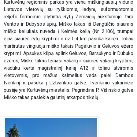
Kurtuvėnų regioninis parkas yra viena miškingiausių vidurio
Lietuvos vietovių su ryškiomis, ledynų suformuotomis
reljefo formomis, plytintis Rytų Žemaičių aukštumoje, tarp
Ventos ir Dubysos upių. Miško takas iš Dengtilčio siaurais
miško keliukais nuveda į Kelmės kelią (Nr. 2106), trumpai
eina šiaurės rytų kryptimi ir už 0,4 km pasuka kairėn. Toliau
maršrutas vingiuoja miško takais Pageluvio ir Geluvos ežero
kryptimi. Apsukęs kilpą aplink Geluvos, Barsukyno ir Dubuko
ežerus, Miško takas tęsiasi vakarų ir šiaurės vakarų kryptimi,
viaduku kerta magistralinį kelią A12 ir toliau atviromis
vietovėmis, pro mažus kaimelius veda palei Dambos
tvenkinį ir pasuka į Užtvankos gatvę. Tvenkinio vakarinėje
pusėje yra Kurtuvėnų miestelis. Pagrindine P. Višinskio gatve
Miško takas pasiekia galutinį atkarpos tikslą.