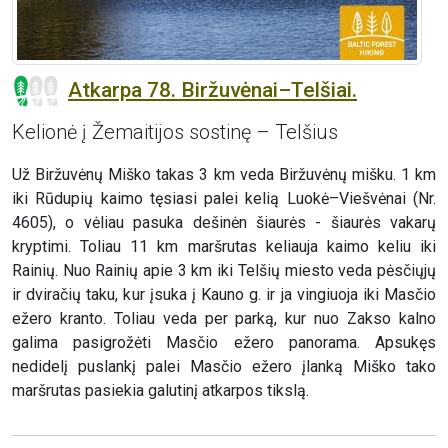
Atkarpa 78. Biržuvėnai–Telšiai.
Kelionė į Žemaitijos sostinę – Telšius
Už Biržuvėnų Miško takas 3 km veda Biržuvėnų mišku. 1 km
iki Rūdupių kaimo tęsiasi palei kelią Luokė–Viešvėnai (Nr.
4605), o vėliau pasuka dešinėn šiaurės - šiaurės vakarų
kryptimi. Toliau 11 km maršrutas keliauja kaimo keliu iki
Rainių. Nuo Rainių apie 3 km iki Telšių miesto veda pėsčiųjų
ir dviračių taku, kur įsuka į Kauno g. ir ja vingiuoja iki Masčio
ežero kranto. Toliau veda per parką, kur nuo Zakso kalno
galima pasigrožėti Masčio ežero panorama. Apsukęs
nedidelį puslankį palei Masčio ežero įlanką Miško tako
maršrutas pasiekia galutinį atkarpos tikslą.