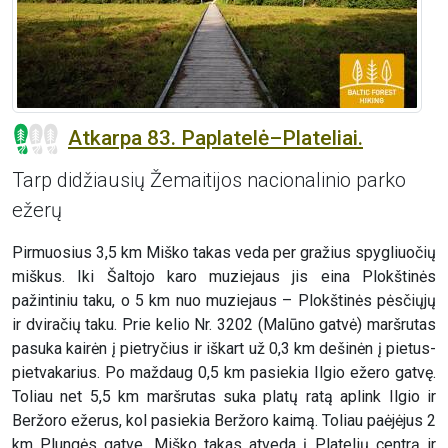
Atkarpa 83. Paplatelė–Plateliai.
Tarp didžiausių Žemaitijos nacionalinio parko
ežerų
Pirmuosius 3,5 km Miško takas veda per gražius spygliuočių
miškus. Iki Šaltojo karo muziejaus jis eina Plokštinės
pažintiniu taku, o 5 km nuo muziejaus – Plokštinės pėsčiųjų
ir dviračių taku. Prie kelio Nr. 3202 (Malūno gatvė) maršrutas
pasuka kairėn į pietryčius ir iškart už 0,3 km dešinėn į pietus-
pietvakarius. Po maždaug 0,5 km pasiekia Ilgio ežero gatvę.
Toliau net 5,5 km maršrutas suka platų ratą aplink Ilgio ir
Beržoro ežerus, kol pasiekia Beržoro kaimą. Toliau paėjėjus 2
km Plungės gatve, Miško takas atveda į Platelių centrą ir