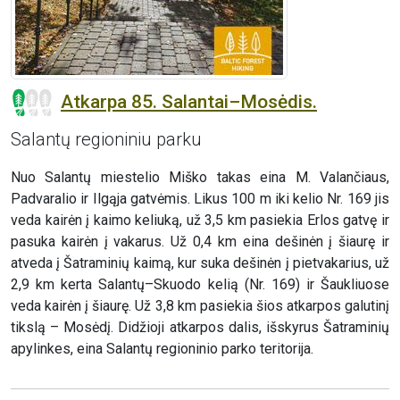
Atkarpa 85. Salantai–Mosėdis.
Salantų regioniniu parku
Nuo Salantų miestelio Miško takas eina M. Valančiaus,
Padvaralio ir Ilgąja gatvėmis. Likus 100 m iki kelio Nr. 169 jis
veda kairėn į kaimo keliuką, už 3,5 km pasiekia Erlos gatvę ir
pasuka kairėn į vakarus. Už 0,4 km eina dešinėn į šiaurę ir
atveda į Šatraminių kaimą, kur suka dešinėn į pietvakarius, už
2,9 km kerta Salantų–Skuodo kelią (Nr. 169) ir Šaukliuose
veda kairėn į šiaurę. Už 3,8 km pasiekia šios atkarpos galutinį
tikslą – Mosėdį. Didžioji atkarpos dalis, išskyrus Šatraminių
apylinkes, eina Salantų regioninio parko teritorija.