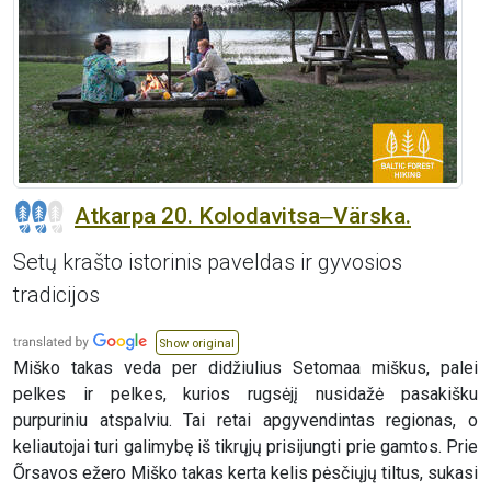
Atkarpa 20. Kolodavitsa‒Värska.
Setų krašto istorinis paveldas ir gyvosios
tradicijos
Show original
Miško takas veda per didžiulius Setomaa miškus, palei
pelkes ir pelkes, kurios rugsėjį nusidažė pasakišku
purpuriniu atspalviu. Tai retai apgyvendintas regionas, o
keliautojai turi galimybę iš tikrųjų prisijungti prie gamtos. Prie
Õrsavos ežero Miško takas kerta kelis pėsčiųjų tiltus, sukasi