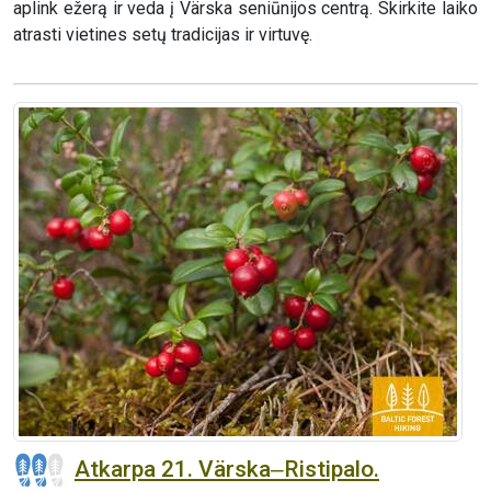
aplink ežerą ir veda į Värska seniūnijos centrą. Skirkite laiko
atrasti vietines setų tradicijas ir virtuvę.
Atkarpa 21. Värska‒Ristipalo.