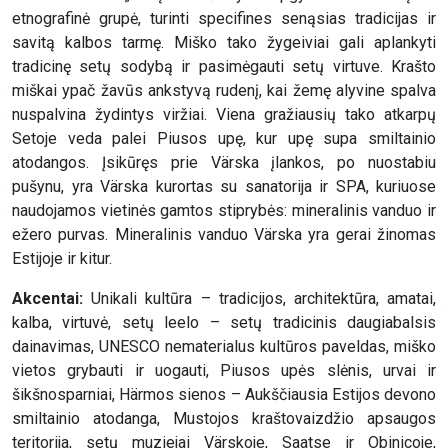
etnografinė grupė, turinti specifines senąsias tradicijas ir
savitą kalbos tarmę. Miško tako žygeiviai gali aplankyti
tradicinę setų sodybą ir pasimėgauti setų virtuve. Krašto
miškai ypač žavūs ankstyvą rudenį, kai žemę alyvine spalva
nuspalvina žydintys viržiai. Viena gražiausių tako atkarpų
Setoje veda palei Piusos upę, kur upę supa smiltainio
atodangos. Įsikūręs prie Värska įlankos, po nuostabiu
pušynu, yra Värska kurortas su sanatorija ir SPA, kuriuose
naudojamos vietinės gamtos stiprybės: mineralinis vanduo ir
ežero purvas. Mineralinis vanduo Värska yra gerai žinomas
Estijoje ir kitur.
Akcentai:
Unikali kultūra – tradicijos, architektūra, amatai,
kalba, virtuvė, setų leelo – setų tradicinis daugiabalsis
dainavimas, UNESCO nematerialus kultūros paveldas, miško
vietos grybauti ir uogauti, Piusos upės slėnis, urvai ir
šikšnosparniai, Härmos sienos – Aukščiausia Estijos devono
smiltainio atodanga, Mustojos kraštovaizdžio apsaugos
teritorija, setų muziejai Värskoje, Saatse ir Obinicoje,