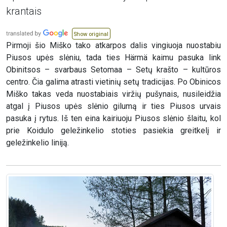
krantais
Show original
Pirmoji šio Miško tako atkarpos dalis vingiuoja nuostabiu
Piusos upės slėniu, tada ties Härmä kaimu pasuka link
Obinitsos – svarbaus Setomaa – Setų krašto – kultūros
centro. Čia galima atrasti vietinių setų tradicijas. Po Obinicos
Miško takas veda nuostabiais viržių pušynais, nusileidžia
atgal į Piusos upės slėnio gilumą ir ties Piusos urvais
pasuka į rytus. Iš ten eina kairiuoju Piusos slėnio šlaitu, kol
prie Koidulo geležinkelio stoties pasiekia greitkelį ir
geležinkelio liniją.