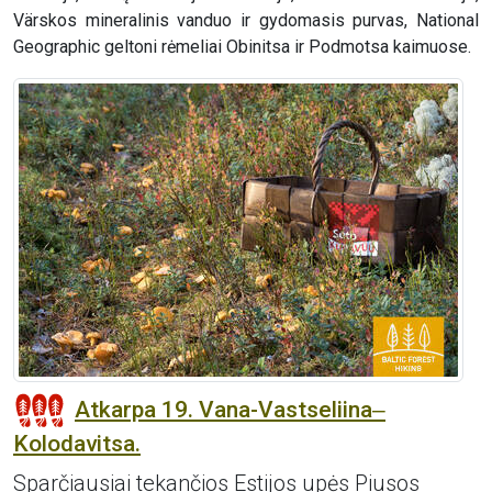
Värskos mineralinis vanduo ir gydomasis purvas, National
Geographic geltoni rėmeliai Obinitsa ir Podmotsa kaimuose.
Atkarpa 19. Vana-Vastseliina‒
Kolodavitsa.
Sparčiausiai tekančios Estijos upės Piusos