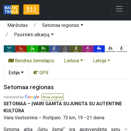
Maršrutas
Setomaa regionas
Pasirinkti atkarpą
Bendras žemėlapis
Lietuva
Latvija
Estija
GPX
Setomaa regionas
Show original
SETOMAA – ĮVAIRI GAMTA SUJUNGTA SU AUTENTINE
KULTŪRA
Vana Vastseliina – Ristipalo: 73 km, 19 –21 diena
Setoma arba „Setų žemė“ yra apgyvendinta setų –