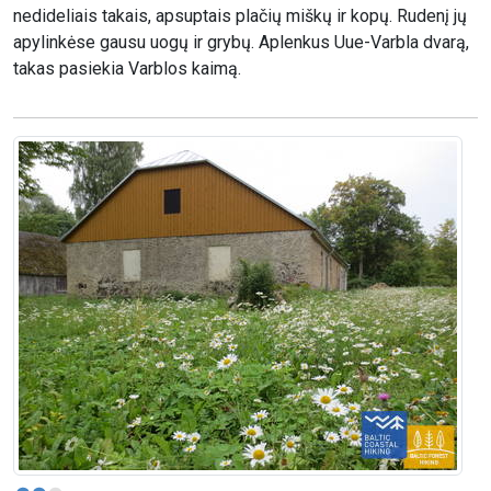
nedideliais takais, apsuptais plačių miškų ir kopų. Rudenį jų
apylinkėse gausu uogų ir grybų. Aplenkus Uue-Varbla dvarą,
takas pasiekia Varblos kaimą.