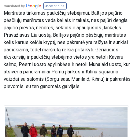
Show original
Maršrutas tinkamas paukščių stebėjimui. Baltijos pajūrio
pėsčiųjų maršrutas veda keliais ir takais, nes pajūrį dengia
pajūrio pievos, nendrės, seklios ir apaugusios įlankėlės.
Pravažiavus Liu uostą, Baltijos pajūrio pėsčiųjų maršrutas
kelis kartus keičia kryptį, nes pakrantė yra raižyta ir sunkiai
pasiekiama, todėl maršrutą reikia pritaikyti. Geriausios
ekskursijų ir paukščių stebėjimo vietos yra netoli Kavaru
kaimo, Peerni uosto apylinkėse ir netoli Munalaid uosto, kur
atsiveria panoraminiai Pernu įlankos ir Kihnu sąsiaurio
vaizdai su salomis (Sorgu saar, Manilaid, Kihnu) ir pakrantės
pievomis. su ten ganomais galvijais.