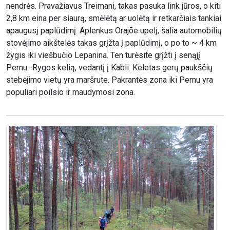
nendrės. Pravažiavus Treimani, takas pasuka link jūros, o kiti
2,8 km eina per siaurą, smėlėtą ar uolėtą ir retkarčiais tankiai
apaugusį paplūdimį. Aplenkus Orajõe upelį, šalia automobilių
stovėjimo aikštelės takas grįžta į paplūdimį, o po to ~ 4 km
žygis iki viešbučio Lepanina. Ten turėsite grįžti į senąjį
Pernu–Rygos kelią, vedantį į Kabli. Keletas gerų paukščių
stebėjimo vietų yra maršrute. Pakrantės zona iki Pernu yra
populiari poilsio ir maudymosi zona.