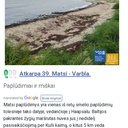
Atkarpa 39. Matsi - Varbla.
Paplūdimiai ir miškai
Show original
Matsi paplūdimys yra vienas iš retų smėlio paplūdimių
tolesnėje tako dalyje, vedančioje į Haapsalu. Baltijos
pakrantės žygių maršrutas nuves jus į nedidelį
pasivaikščiojimą per Kulli kaimą, o kitus 5 km veda