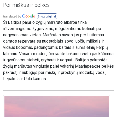
Per miškus ir pelkes
Show original
Ši Baltijos pajūrio žygių maršruto atkarpa tinka
ištvermingiems žygeiviams, mėgstantiems keliauti po
negyvenamas vietas. Maršrutas nuves jus per Luitemaa
gamtos rezervatą su nuostabiais spygliuočių miškais ir
vidaus kopomis, padengtomis baltais šiaurės elnių kerpių
kilimais. Vasarą ir rudenį čia rasite tinkamų vietų paukščiams
ir gyvūnams stebėti, grybauti ir uogauti. Baltijos pakrantės
žygių maršrutas vingiuoja palei vakarinį Maarjapeakse pelkės
pakraštį ir nubėgęs per miškų ir proskynų mozaiką veda į
Lepaküla ir Uulu kaimus.