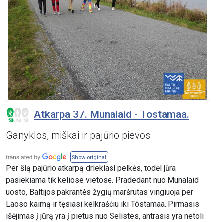
Atkarpa 37. Munalaid - Tõstamaa.
Ganyklos, miškai ir pajūrio pievos
Show original
Per šią pajūrio atkarpą driekiasi pelkės, todėl jūra
pasiekiama tik keliose vietose. Pradedant nuo Munalaid
uosto, Baltijos pakrantės žygių maršrutas vingiuoja per
Laoso kaimą ir tęsiasi kelkraščiu iki Tõstamaa. Pirmasis
išėjimas į jūrą yra į pietus nuo Selistes, antrasis yra netoli