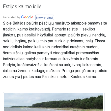
Estijos kaimo idilė
Show original
Šioje Baltijos pajūrio pėsčiųjų maršruto atkarpoje pamatysite
tradicinį kaimo kraštovaizdį. Pamario raištis – seklios
įlankos, pusiasaliai ir kyšuliai, apsupti pajūrio pievų, nendrių,
seklių lagūnų, pelkių, taip pat sunkiai prieinamų salų. Einant
nedideliais kaimo keliukais, rudeniškai nusėtais raudonų
šermukšnių, galima pamatyti etnografiškai primenančias
individualias sodybas ir fermas su karvėmis ir ožkomis.
Sodybų kraštovaizdžiai keičiasi su uolų tvorų liekanomis,
dirbama žeme ir kadagių miškais. Prieiga prie jūros ir poilsio
zonos yra į pietus nuo Ranniku ir netoli Kastnos kaimo.