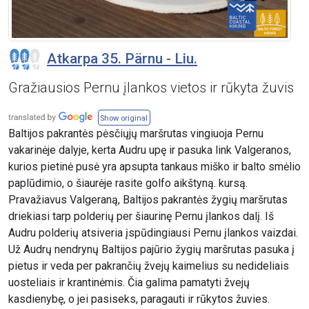
Atkarpa 35. Pärnu - Liu.
Gražiausios Pernu įlankos vietos ir rūkyta žuvis
Show original
Baltijos pakrantės pėsčiųjų maršrutas vingiuoja Pernu
vakarinėje dalyje, kerta Audru upę ir pasuka link Valgeranos,
kurios pietinė pusė yra apsupta tankaus miško ir balto smėlio
paplūdimio, o šiaurėje rasite golfo aikštyną. kursą.
Pravažiavus Valgeraną, Baltijos pakrantės žygių maršrutas
driekiasi tarp polderių per šiaurinę Pernu įlankos dalį. Iš
Audru polderių atsiveria įspūdingiausi Pernu įlankos vaizdai.
Už Audrų nendrynų Baltijos pajūrio žygių maršrutas pasuka į
pietus ir veda per pakrančių žvejų kaimelius su nedideliais
uosteliais ir krantinėmis. Čia galima pamatyti žvejų
kasdienybę, o jei pasiseks, paragauti ir rūkytos žuvies.