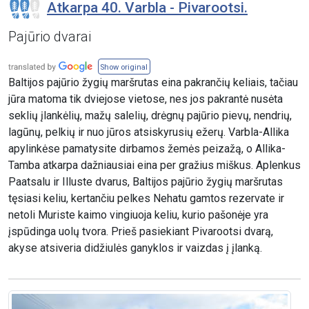
Atkarpa 40. Varbla - Pivarootsi.
Pajūrio dvarai
Show original
Baltijos pajūrio žygių maršrutas eina pakrančių keliais, tačiau
jūra matoma tik dviejose vietose, nes jos pakrantė nusėta
seklių įlankėlių, mažų salelių, drėgnų pajūrio pievų, nendrių,
lagūnų, pelkių ir nuo jūros atsiskyrusių ežerų. Varbla-Allika
apylinkėse pamatysite dirbamos žemės peizažą, o Allika-
Tamba atkarpa dažniausiai eina per gražius miškus. Aplenkus
Paatsalu ir Illuste dvarus, Baltijos pajūrio žygių maršrutas
tęsiasi keliu, kertančiu pelkes Nehatu gamtos rezervate ir
netoli Muriste kaimo vingiuoja keliu, kurio pašonėje yra
įspūdinga uolų tvora. Prieš pasiekiant Pivarootsi dvarą,
akyse atsiveria didžiulės ganyklos ir vaizdas į įlanką.