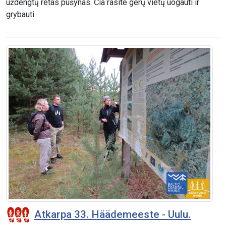
uždengtų retas pušynas. Čia rasite gerų vietų uogauti ir
grybauti.
Atkarpa 33. Häädemeeste - Uulu.