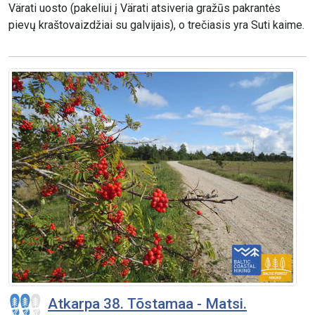
Värati uosto (pakeliui į Värati atsiveria gražūs pakrantės
pievų kraštovaizdžiai su galvijais), o trečiasis yra Suti kaime.
Atkarpa 38. Tõstamaa - Matsi.