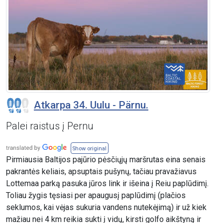
Atkarpa 34. Uulu - Pärnu.
Palei raistus į Pernu
Show original
Pirmiausia Baltijos pajūrio pėsčiųjų maršrutas eina senais
pakrantės keliais, apsuptais pušynų, tačiau pravažiavus
Lottemaa parką pasuka jūros link ir išeina į Reiu paplūdimį.
Toliau žygis tęsiasi per apaugusį paplūdimį (plačios
seklumos, kai vėjas sukuria vandens nutekėjimą) ir už kiek
mažiau nei 4 km reikia sukti į vidų, kirsti golfo aikštyną ir