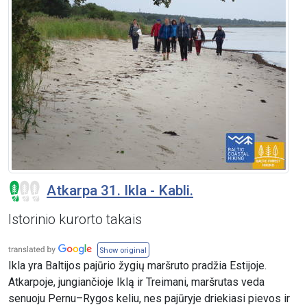
Atkarpa 31. Ikla - Kabli.
Istorinio kurorto takais
Show original
Ikla yra Baltijos pajūrio žygių maršruto pradžia Estijoje.
Atkarpoje, jungiančioje Iklą ir Treimani, maršrutas veda
senuoju Pernu–Rygos keliu, nes pajūryje driekiasi pievos ir