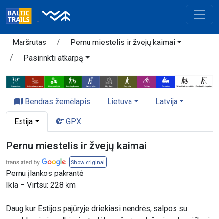
Maršrutas
Pernu miestelis ir žvejų kaimai
Pasirinkti atkarpą
Bendras žemėlapis
Lietuva
Latvija
Estija
GPX
Pernu miestelis ir žvejų kaimai
Show original
Pernu įlankos pakrantė
Ikla – Virtsu: 228 km
Daug kur Estijos pajūryje driekiasi nendrės, salpos su