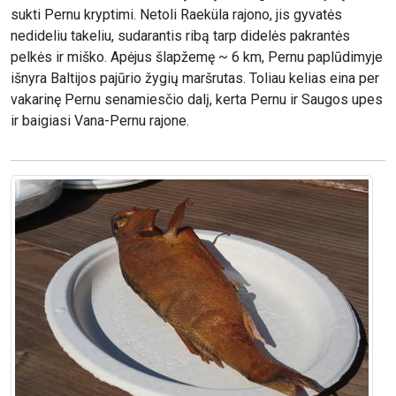
sukti Pernu kryptimi. Netoli Raeküla rajono, jis gyvatės
nedideliu takeliu, sudarantis ribą tarp didelės pakrantės
pelkės ir miško. Apėjus šlapžemę ~ 6 km, Pernu paplūdimyje
išnyra Baltijos pajūrio žygių maršrutas. Toliau kelias eina per
vakarinę Pernu senamiesčio dalį, kerta Pernu ir Saugos upes
ir baigiasi Vana-Pernu rajone.