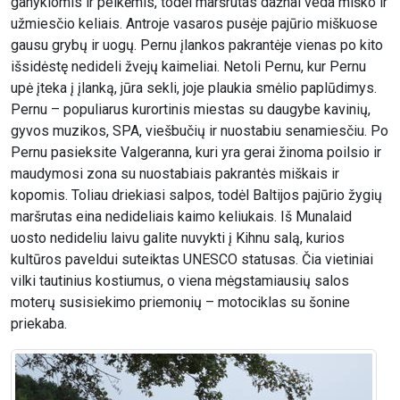
ganyklomis ir pelkėmis, todėl maršrutas dažnai veda miško ir
užmiesčio keliais. Antroje vasaros pusėje pajūrio miškuose
gausu grybų ir uogų. Pernu įlankos pakrantėje vienas po kito
išsidėstę nedideli žvejų kaimeliai. Netoli Pernu, kur Pernu
upė įteka į įlanką, jūra sekli, joje plaukia smėlio paplūdimys.
Pernu – populiarus kurortinis miestas su daugybe kavinių,
gyvos muzikos, SPA, viešbučių ir nuostabiu senamiesčiu. Po
Pernu pasieksite Valgeranna, kuri yra gerai žinoma poilsio ir
maudymosi zona su nuostabiais pakrantės miškais ir
kopomis. Toliau driekiasi salpos, todėl Baltijos pajūrio žygių
maršrutas eina nedideliais kaimo keliukais. Iš Munalaid
uosto nedideliu laivu galite nuvykti į Kihnu salą, kurios
kultūros paveldui suteiktas UNESCO statusas. Čia vietiniai
vilki tautinius kostiumus, o viena mėgstamiausių salos
moterų susisiekimo priemonių – motociklas su šonine
priekaba.