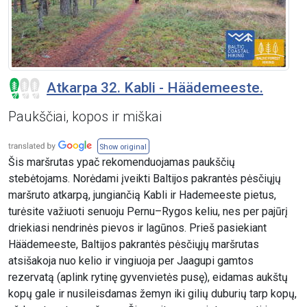
Atkarpa 32. Kabli - Häädemeeste.
Paukščiai, kopos ir miškai
Show original
Šis maršrutas ypač rekomenduojamas paukščių
stebėtojams. Norėdami įveikti Baltijos pakrantės pėsčiųjų
maršruto atkarpą, jungiančią Kabli ir Hademeeste pietus,
turėsite važiuoti senuoju Pernu–Rygos keliu, nes per pajūrį
driekiasi nendrinės pievos ir lagūnos. Prieš pasiekiant
Häädemeeste, Baltijos pakrantės pėsčiųjų maršrutas
atsišakoja nuo kelio ir vingiuoja per Jaagupi gamtos
rezervatą (aplink rytinę gyvenvietės pusę), eidamas aukštų
kopų gale ir nusileisdamas žemyn iki gilių duburių tarp kopų,