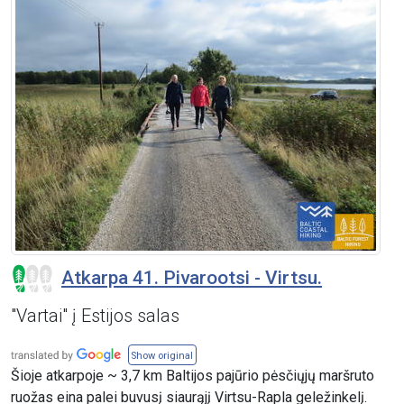
Atkarpa 41. Pivarootsi - Virtsu.
"Vartai" į Estijos salas
Show original
Šioje atkarpoje ~ 3,7 km Baltijos pajūrio pėsčiųjų maršruto
ruožas eina palei buvusį siaurąjį Virtsu-Rapla geležinkelį.