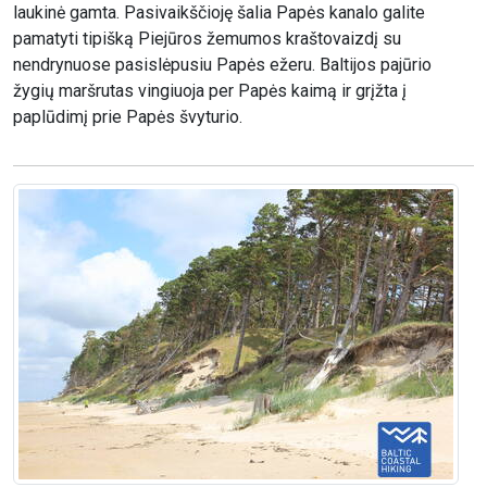
laukinė gamta. Pasivaikščioję šalia Papės kanalo galite
pamatyti tipišką Piejūros žemumos kraštovaizdį su
nendrynuose pasislėpusiu Papės ežeru. Baltijos pajūrio
žygių maršrutas vingiuoja per Papės kaimą ir grįžta į
paplūdimį prie Papės švyturio.