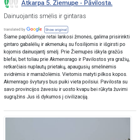
Atkarpa 5. Ziemupe - Pāvilosta.
Dainuojantis smėlis ir gintaras
Show original
Šiame paplūdimyje retai lankosi žmonės, galima prisirinkti
gintaro gabalėlių ir akmenukų su fosilijomis ir išgirsti po
kojomis dainuojantį smėlį. Prie Žiemupės iškyla gražūs
blefai, bet toliau prie Akmensrago ir Pavilostos yra gražių,
retkarčiais nuplautų prietakų, apaugusių smėlinėmis
svidrėmis ir marražolėmis. Vietomis matyti pilkos kopos.
Akmenrago švyturys bus puiki vieta poilsiui. Pavilosta su
savo provincijos žavesiu ir uosto kvapu bei rūkyta žuvimi
sugrąžins Jus iš dykumos į civilizaciją.