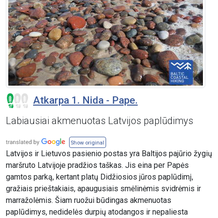
Atkarpa 1. Nida - Pape.
Labiausiai akmenuotas Latvijos paplūdimys
Show original
Latvijos ir Lietuvos pasienio postas yra Baltijos pajūrio žygių
maršruto Latvijoje pradžios taškas. Jis eina per Papės
gamtos parką, kertant platų Didžiosios jūros paplūdimį,
gražiais prieštakiais, apaugusiais smėlinėmis svidrėmis ir
marražolėmis. Šiam ruožui būdingas akmenuotas
paplūdimys, nedidelės durpių atodangos ir nepaliesta