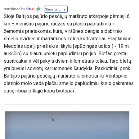
Show original
Šioje Baltijos pajūrio pėsčiųjų maršruto atkarpoje pirmieji 6
km – vienišas pajūrio ruožas su plačiu paplūdimiu ir
žemomis prietakomis, kurių viršūnes dengia sidabrinio
smėlio svidrės ir marraminės žolės kultivatoriai. Praplaukus
Medolės upelį, prieš akis iškyla įspūdingas uolos (~ 19 m
aukščio) su siauru uolėtu paplūdimiu po juo. Blefas greitai
susitraukia ir vėl pakyla dviem kilometrais toliau. Tarp blefų
yra buvusi sovietų kariuomenės šaudykla. Paskutiniai penki
Baltijos pajūrio pėsčiųjų maršruto kilometrai iki Ventspilio
pietinio molo veda plačiu smėlio paplūdimiu, kurio pakrantės
pusę riboja pilkųjų kopų biotopai.