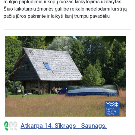
m ilgio paplūdimio ir kopų ruožas lankytojams uždarytas.
Šiuo laikotarpiu žmonės gali be reikalo nedelsdami kirsti ją
pačia jūros pakrante ir laikyti šunį trumpu pavadėliu.
Atkarpa 14. Sīkrags - Saunags.