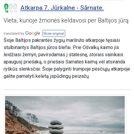
Atkarpa 7. Jūrkalne - Sārnate.
Vieta, kurioje žmonės keldavosi per Baltijos jūrą
Show original
Šioje Baltijos pakrantės žygių maršruto atkarpoje tęsiasi
stulbinantys Baltijos jūros blefai. Prie Ošvalkų kaimo jis
leidžiasi žemyn, pavirsdamas į statesnę, storais vainikais
apaugusį priešaką, o priešais Sarnatės kaimą vėl atsiranda
ryškūs slenksčiai. Šioje palyginti trumpoje pėsčiųjų atkarpoje
galite pamatyti keletą įspūdingų peizažų.