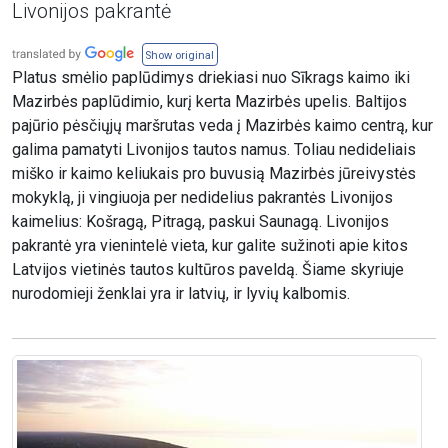
Livonijos pakrantė
Show original
Platus smėlio paplūdimys driekiasi nuo Sīkrags kaimo iki
Mazirbės paplūdimio, kurį kerta Mazirbės upelis. Baltijos
pajūrio pėsčiųjų maršrutas veda į Mazirbės kaimo centrą, kur
galima pamatyti Livonijos tautos namus. Toliau nedideliais
miško ir kaimo keliukais pro buvusią Mazirbės jūreivystės
mokyklą, ji vingiuoja per nedidelius pakrantės Livonijos
kaimelius: Košragą, Pitragą, paskui Saunagą. Livonijos
pakrantė yra vienintelė vieta, kur galite sužinoti apie kitos
Latvijos vietinės tautos kultūros paveldą. Šiame skyriuje
nurodomieji ženklai yra ir latvių, ir lyvių kalbomis.