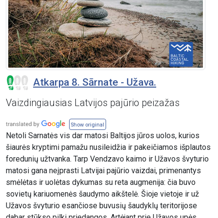
Atkarpa 8. Sārnate - Užava.
Vaizdingiausias Latvijos pajūrio peizažas
Show original
Netoli Sarnatės vis dar matosi Baltijos jūros uolos, kurios
šiaurės kryptimi pamažu nusileidžia ir pakeičiamos išplautos
foredunių užtvanka. Tarp Vendzavo kaimo ir Užavos švyturio
matosi gana neįprasti Latvijai pajūrio vaizdai, primenantys
smėlėtas ir uolėtas dykumas su reta augmenija: čia buvo
sovietų kariuomenės šaudymo aikštelė. Šioje vietoje ir už
Užavos švyturio esančiose buvusių šaudyklų teritorijose
dabar stūkso pilki priedangos. Artėjant prie Užavos upės