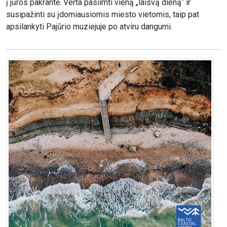
į jūros pakrantė. Verta pasiimti vieną „laisvą dieną“ ir
susipažinti su įdomiausiomis miesto vietomis, taip pat
apsilankyti Pajūrio muziejuje po atviru dangumi.