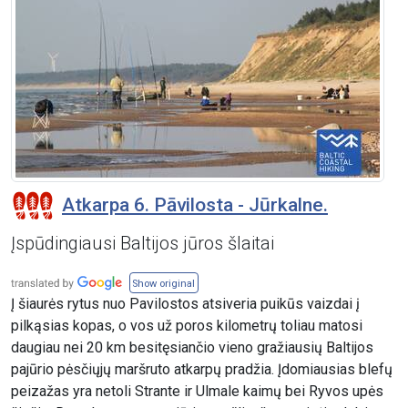
Atkarpa 6. Pāvilosta - Jūrkalne.
Įspūdingiausi Baltijos jūros šlaitai
Show original
Į šiaurės rytus nuo Pavilostos atsiveria puikūs vaizdai į
pilkąsias kopas, o vos už poros kilometrų toliau matosi
daugiau nei 20 km besitęsiančio vieno gražiausių Baltijos
pajūrio pėsčiųjų maršruto atkarpų pradžia. Įdomiausias blefų
peizažas yra netoli Strante ir Ulmale kaimų bei Ryvos upės