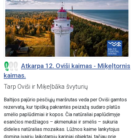
Atkarpa 12. Oviši kaimas - Miķeļtornis
kaimas.
Tarp Oviši ir Miķeļbāka švyturių
Baltijos pajūrio pėsčiųjų maršrutas veda per Oviši gamtos
rezervatą, kur tipišką pakrantės peizažą sudaro platūs
smėlio paplūdimiai ir kopos. Čia natūraliai paplūdimyje
esančios medžiagos – akmenukai ir smėlis – sukuria
dideles natūralias mozaikas. Lūžnos kaime lankytojus
domina įvairių laikotarpių kariniai objektai, tačiau prie