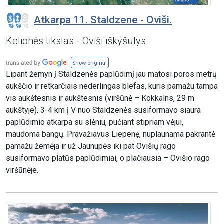
Atkarpa 11. Staldzene - Oviši.
Kelionės tikslas - Oviši iškyšulys
Show original
Lipant žemyn į Staldzenės paplūdimį jau matosi poros metrų
aukščio ir retkarčiais nederlingas blefas, kuris pamažu tampa
vis aukštesnis ir aukštesnis (viršūnė – Kokkalns, 29 m
aukštyje). 3-4 km į V nuo Staldzenės susiformavo siaura
paplūdimio atkarpa su slėniu, pučiant stipriam vėjui,
maudoma bangų. Pravažiavus Liepenę, nuplaunama pakrantė
pamažu žemėja ir už Jaunupės iki pat Ovišių rago
susiformavo platūs paplūdimiai, o plačiausia – Ovišio rago
viršūnėje.