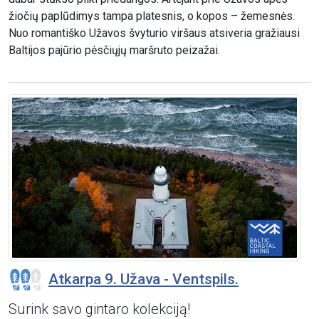
žiočių paplūdimys tampa platesnis, o kopos – žemesnės.
Nuo romantiško Užavos švyturio viršaus atsiveria gražiausi
Baltijos pajūrio pėsčiųjų maršruto peizažai.
Atkarpa 9. Užava - Ventspils.
Surink savo gintaro kolekciją!