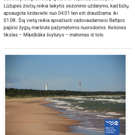
Lūžupės žiočių reikia laikytis sezoninio uždarymo, kad būtų
apsaugota lizdavietė: nuo 04.01 ten eiti draudžiama. iki
01.08.. Šią vietą reikia apvažiuoti vadovaudamiesi Baltijos
pajūrio žygių maršrute pažymėtomis nuorodomis. Kelionės
tikslas – Miķeļbāka švyturys – matomas iš tolo.