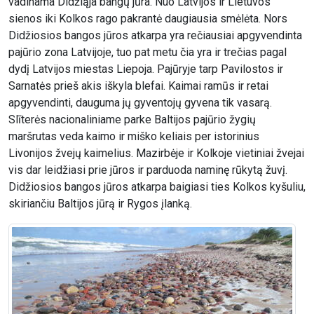
vadinama Didžiąja bangų jūra. Nuo Latvijos ir Lietuvos
sienos iki Kolkos rago pakrantė daugiausia smėlėta. Nors
Didžiosios bangos jūros atkarpa yra rečiausiai apgyvendinta
pajūrio zona Latvijoje, tuo pat metu čia yra ir trečias pagal
dydį Latvijos miestas Liepoja. Pajūryje tarp Pavilostos ir
Sarnatės prieš akis iškyla blefai. Kaimai ramūs ir retai
apgyvendinti, dauguma jų gyventojų gyvena tik vasarą.
Slīterės nacionaliniame parke Baltijos pajūrio žygių
maršrutas veda kaimo ir miško keliais per istorinius
Livonijos žvejų kaimelius. Mazirbėje ir Kolkoje vietiniai žvejai
vis dar leidžiasi prie jūros ir parduoda naminę rūkytą žuvį.
Didžiosios bangos jūros atkarpa baigiasi ties Kolkos kyšuliu,
skiriančiu Baltijos jūrą ir Rygos įlanką.