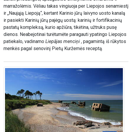
marražolėmis. Vėliau takas vingiuoja per Liepojos senamiestį
ir „Naująją Liepoją“, kertant Karinio jūrų laivyno uosto kanalą
ir pasiekti Karinių jūrų pajėgų uostą: karinių ir fortifikacinių
pastatų kompleksą, kurio apžiūra, tikėtina, užtruks pusę
dienos. Neabejotinai turėtumėte paragauti ypatingo Liepojos
patiekalo, vadinamo
Liepājas menciņi
, pagamintą iš rūkytos
menkės pagal senovinį Pietų Kuržemės receptą.