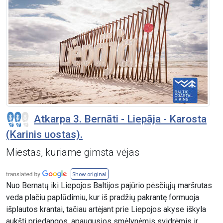
Atkarpa 3. Bernāti - Liepāja - Karosta
(Karinis uostas).
Miestas, kuriame gimsta vėjas
Show original
Nuo Bernatų iki Liepojos Baltijos pajūrio pėsčiųjų maršrutas
veda plačiu paplūdimiu, kur iš pradžių pakrantę formuoja
išplautos krantai, tačiau artėjant prie Liepojos akyse iškyla
aukšti priedangos, apaugusios smėlynėmis svidrėmis ir