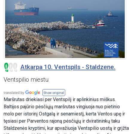
Atkarpa 10. Ventspils - Staldzene.
Ventspilio miestu
Show original
Maršrutas driekiasi per Ventspilį ir aplinkinius miškus.
Baltijos pajūrio pėsčiųjų maršrutas vingiuoja nuo pietinio
molo per istorinį Ostgalą ir senamiestį, kerta Ventos upę ir
tęsiasi per Parventos rajoną pėsčiųjų ir dviratininkų taku
Staldzenės kryptimi, kur apvažiuoja Ventspilio uostą ir grįžta