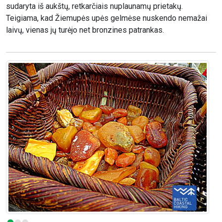
sudaryta iš aukštų, retkarčiais nuplaunamų prietakų.
Teigiama, kad Žiemupės upės gelmėse nuskendo nemažai
laivų, vienas jų turėjo net bronzines patrankas.