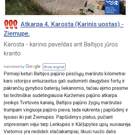
Atkarpa 4. Karosta (Karinis uostas) -
Ziemupe.
Karosta - karinis paveldas ant Baltijos jūros
kranto
Show original
Pirmieji keturi Baltijos pajūrio pėsčiųjų maršruto kilometrai
karo istorijos entuziastus gali sudominti daugybės fortų ir
pakrančių gynybos baterijų liekanomis, tačiau ėjimo prasme
tai techniškai sudėtingiausia Kuržemės pajūrio atkarpa.
Įveikęs Tvirtovės kanalą, Baltijos pajūrio žygių maršrutas
trumpam vingiuoja pajūrio pieva, tada nukrenta į paplūdimį ir
tęsiasi iki pat Žiemupės. Paplūdimys platus, pučiant
stipresniam vėjui tarp Lenkupės ir Kārļupytės upių susiaurėja.
Vietomis yra nedideli stačiakampiai, likusi ruožo dalis