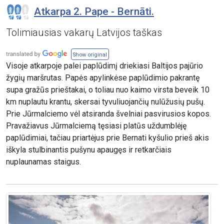
Atkarpa 2. Pape - Bernāti.
Tolimiausias vakarų Latvijos taškas
Show original
Visoje atkarpoje palei paplūdimį driekiasi Baltijos pajūrio
žygių maršrutas. Papės apylinkėse paplūdimio pakrantę
supa gražūs prieštakai, o toliau nuo kaimo virsta beveik 10
km nuplautu krantu, skersai tyvuliuojančių nulūžusių pušų.
Prie Jūrmalciemo vėl atsiranda švelniai pasvirusios kopos.
Pravažiavus Jūrmalciemą tęsiasi platūs uždumblėję
paplūdimiai, tačiau priartėjus prie Bernati kyšulio prieš akis
iškyla stulbinantis pušynu apaugęs ir retkarčiais
nuplaunamas staigus.