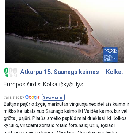
Atkarpa 15. Saunags kaimas – Kolka.
Europos širdis: Kolka iškyšulys
Show original
Baltijos pajūrio žygių maršrutas vingiuoja nedideliais kaimo ir
miško keliukais nuo Saunago kaimo iki Vaidės kaimo, kur vėl
grįžta į pajūrį. Platūs smėlio paplūdimiai driekiasi iki Kolkos
kyšulio, virsdami žemais retais fortūnais; Už jų tęsiasi
miškingos pajūrio kopos. Maždaug 2 km ilgio nuplautos