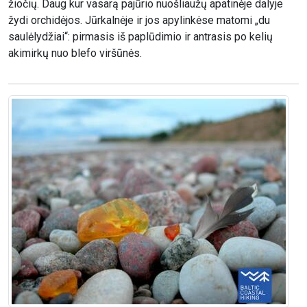
žiočių. Daug kur vasarą pajūrio nuošliaužų apatinėje dalyje
žydi orchidėjos. Jūrkalnėje ir jos apylinkėse matomi „du
saulėlydžiai“: pirmasis iš paplūdimio ir antrasis po kelių
akimirkų nuo blefo viršūnės.