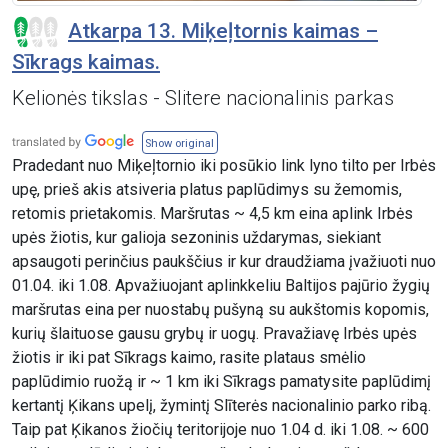
Atkarpa 13. Miķeļtornis kaimas –
Sīkrags kaimas.
Kelionės tikslas - Slitere nacionalinis parkas
Show original
Pradedant nuo Miķeļtornio iki posūkio link lyno tilto per Irbės
upę, prieš akis atsiveria platus paplūdimys su žemomis,
retomis prietakomis. Maršrutas ~ 4,5 km eina aplink Irbės
upės žiotis, kur galioja sezoninis uždarymas, siekiant
apsaugoti perinčius paukščius ir kur draudžiama įvažiuoti nuo
01.04. iki 1.08. Apvažiuojant aplinkkeliu Baltijos pajūrio žygių
maršrutas eina per nuostabų pušyną su aukštomis kopomis,
kurių šlaituose gausu grybų ir uogų. Pravažiavę Irbės upės
žiotis ir iki pat Sīkrags kaimo, rasite plataus smėlio
paplūdimio ruožą ir ~ 1 km iki Sīkrags pamatysite paplūdimį
kertantį Ķikans upelį, žymintį Slīterės nacionalinio parko ribą.
Taip pat Ķikanos žiočių teritorijoje nuo 1.04 d. iki 1.08. ~ 600