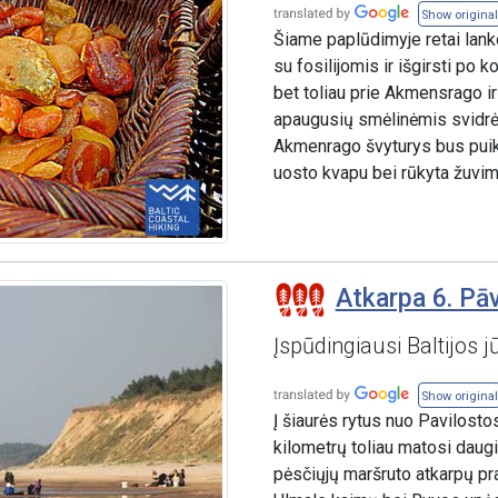
Show original
Šiame paplūdimyje retai lanko
su fosilijomis ir išgirsti po 
bet toliau prie Akmensrago ir
apaugusių smėlinėmis svidrėm
Akmenrago švyturys bus puiki 
uosto kvapu bei rūkyta žuvimi
Atkarpa 6. Pāv
Įspūdingiausi Baltijos jū
Show original
Į šiaurės rytus nuo Pavilosto
kilometrų toliau matosi daugi
pėsčiųjų maršruto atkarpų pra