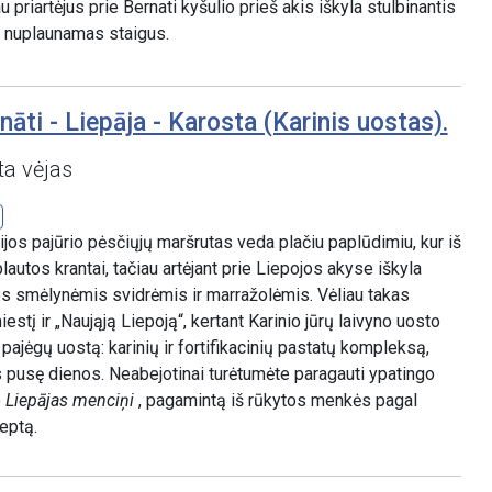
 priartėjus prie Bernati kyšulio prieš akis iškyla stulbinantis
s nuplaunamas staigus.
nāti - Liepāja - Karosta (Karinis uostas).
ta vėjas
ijos pajūrio pėsčiųjų maršrutas veda plačiu paplūdimiu, kur iš
autos krantai, tačiau artėjant prie Liepojos akyse iškyla
s smėlynėmis svidrėmis ir marražolėmis. Vėliau takas
stį ir „Naująją Liepoją“, kertant Karinio jūrų laivyno uosto
ų pajėgų uostą: karinių ir fortifikacinių pastatų kompleksą,
uks pusę dienos. Neabejotinai turėtumėte paragauti ypatingo
o
Liepājas menciņi
, pagamintą iš rūkytos menkės pagal
eptą.