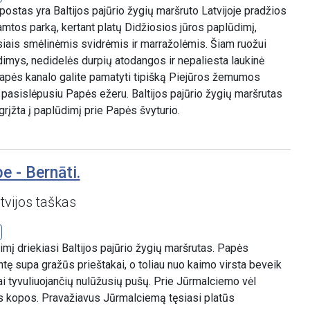
 postas yra Baltijos pajūrio žygių maršruto Latvijoje pradžios
amtos parką, kertant platų Didžiosios jūros paplūdimį,
usiais smėlinėmis svidrėmis ir marražolėmis. Šiam ruožui
mys, nedidelės durpių atodangos ir nepaliesta laukinė
Papės kanalo galite pamatyti tipišką Piejūros žemumos
pasislėpusiu Papės ežeru. Baltijos pajūrio žygių maršrutas
grįžta į paplūdimį prie Papės švyturio.
e - Bernāti.
tvijos taškas
imį driekiasi Baltijos pajūrio žygių maršrutas. Papės
tę supa gražūs prieštakai, o toliau nuo kaimo virsta beveik
i tyvuliuojančių nulūžusių pušų. Prie Jūrmalciemo vėl
os kopos. Pravažiavus Jūrmalciemą tęsiasi platūs