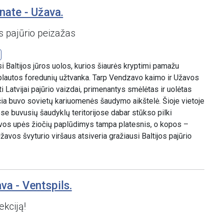
nate - Užava.
s pajūrio peizažas
i Baltijos jūros uolos, kurios šiaurės kryptimi pamažu
šplautos foredunių užtvanka. Tarp Vendzavo kaimo ir Užavos
i Latvijai pajūrio vaizdai, primenantys smėlėtas ir uolėtas
ia buvo sovietų kariuomenės šaudymo aikštelė. Šioje vietoje
se buvusių šaudyklų teritorijose dabar stūkso pilki
avos upės žiočių paplūdimys tampa platesnis, o kopos –
vos švyturio viršaus atsiveria gražiausi Baltijos pajūrio
va - Ventspils.
ekciją!