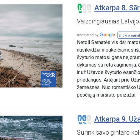
Atkarpa 8. Sār
Vaizdingiausias Latvijo
Show original
Netoli Sarnatės vis dar matos
nusileidžia ir pakeičiamos i
švyturio matosi gana neįprast
dykumas su reta augmenija: č
ir už Užavos švyturio esančio
priedangos. Artėjant prie Už
žemesnės. Nuo romantiško Uža
pėsčiųjų maršruto peizažai.
Atkarpa 9. Uža
Surink savo gintaro kol