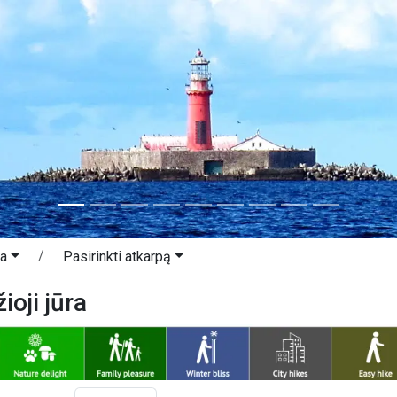
ra
Pasirinkti atkarpą
ioji jūra