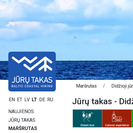
Maršrutas
Didžioji jū
Jūrų takas - Didž
EN
ET
LV
LT
DE
RU
NAUJIENOS
JŪRŲ TAKAS
MARŠRUTAS