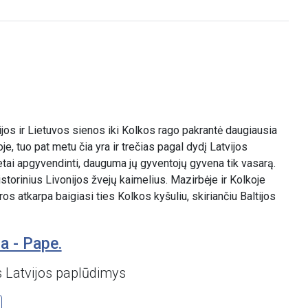
ijos ir Lietuvos sienos iki Kolkos rago pakrantė daugiausia
, tuo pat metu čia yra ir trečias pagal dydį Latvijos
 retai apgyvendinti, dauguma jų gyventojų gyvena tik vasarą.
storinius Livonijos žvejų kaimelius. Mazirbėje ir Kolkoje
ros atkarpa baigiasi ties Kolkos kyšuliu, skiriančiu Baltijos
a - Pape.
 Latvijos paplūdimys