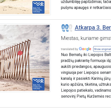
uždumblėję paplūdimiai, tačiau
pušynu apaugęs ir retkarčiai
Atkarpa 3. Ber
Miestas, kuriame gims
Show original
Nuo Bernatų iki Liepojos Balt
pradžių pakrantę formuoja išpl
aukšti priedangos, apaugusio
vingiuoja per Liepojos senamie
kanalą ir pasiekti Karinių jūr
kurio apžiūra, tikėtina, užtr
Liepojos patiekalo, vadinam
senovinį Pietų Kuržemės rec