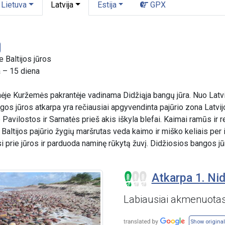
Lietuva
Latvija
Estija
GPX
e Baltijos jūros
a – 15 diena
inėje Kuržemės pakrantėje vadinama Didžiąja bangų jūra. Nuo Latv
s jūros atkarpa yra rečiausiai apgyvendinta pajūrio zona Latvijoje
 Pavilostos ir Sarnatės prieš akis iškyla blefai. Kaimai ramūs ir
Baltijos pajūrio žygių maršrutas veda kaimo ir miško keliais per i
iasi prie jūros ir parduoda naminę rūkytą žuvį. Didžiosios bangos jū
Atkarpa 1. Nid
Labiausiai akmenuotas
Show original