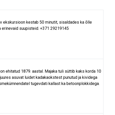
tav ekskursioon kestab 50 minutit, sisaldades ka õlle
ja erinevaid suupisteid. +371 29219145
on ehitatud 1879. aastal. Majaka tuli süttib kaks korda 10
i juures asuvat luidet kadakaokstest punutud ja kividega
tsmekümnendatel tugevdati kallast ka betoonplokkidega.