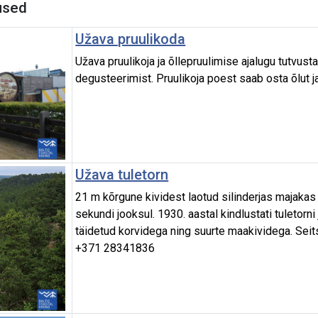
used
Užava pruulikoda
Užava pruulikoja ja õllepruulimise ajalugu tutvus
degusteerimist. Pruulikoja poest saab osta õlut 
Užava tuletorn
21 m kõrgune kividest laotud silinderjas majakas 
sekundi jooksul. 1930. aastal kindlustati tuletorn
täidetud korvidega ning suurte maakividega. Sei
+371 28341836