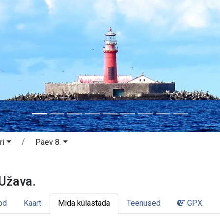
ri
Päev 8.
 - Užava. Läänemeri.
 Užava.
od
Kaart
Mida külastada
Teenused
GPX