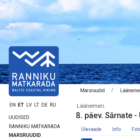
Marsruudid
Lääneme
Päev 8. Sārnate
EN
ET
LV
LT
DE
RU
Läänemeri.
8. päev. Sārnate -
UUDISED
RANNIKU MATKARADA
Ülevaade
Info
Fot
MARSRUUDID