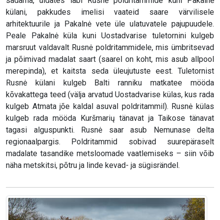
sadama, uidates läbi Rusnė poldritammide kuni Pakalnė
külani, pakkudes imelisi vaateid saare värvilisele
arhitektuurile ja Pakalnė vete üle ulatuvatele pajupuudele.
Peale Pakalnė küla kuni Uostadvarise tuletornini kulgeb
marsruut valdavalt Rusnė poldritammidele, mis ümbritsevad
ja põimivad madalat saart (saarel on koht, mis asub allpool
merepinda), et kaitsta seda üleujutuste eest. Tuletornist
Rusnė külani kulgeb Balti ranniku matkatee mööda
kõvakattega teed (välja arvatud Uostadvarise külas, kus rada
kulgeb Atmata jõe kaldal asuval poldritammil). Rusnė külas
kulgeb rada mööda Kuršmarių tänavat ja Taikose tänavat
tagasi alguspunkti. Rusnė saar asub Nemunase delta
regionaalpargis. Poldritammid sobivad suurepäraselt
madalate tasandike metsloomade vaatlemiseks – siin võib
näha metskitsi, põtru ja linde kevad- ja sügisrändel.