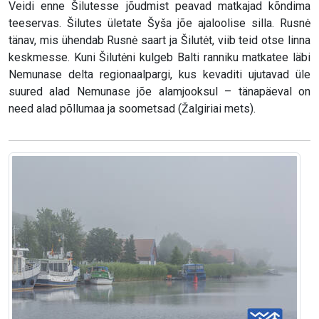
Veidi enne Šilutesse jõudmist peavad matkajad kõndima
teeservas. Šilutes ületate Šyša jõe ajaloolise silla. Rusnė
tänav, mis ühendab Rusnė saart ja Šilutėt, viib teid otse linna
keskmesse. Kuni Šilutėni kulgeb Balti ranniku matkatee läbi
Nemunase delta regionaalpargi, kus kevaditi ujutavad üle
suured alad Nemunase jõe alamjooksul – tänapäeval on
need alad põllumaa ja soometsad (Žalgiriai mets).