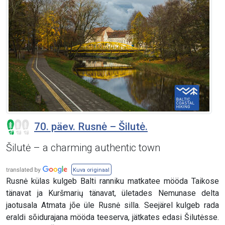
70. päev. Rusnė – Šilutė.
Šilutė – a charming authentic town
Kuva originaal
Rusnė külas kulgeb Balti ranniku matkatee mööda Taikose
tänavat ja Kuršmarių tänavat, ületades Nemunase delta
jaotusala Atmata jõe üle Rusnė silla. Seejärel kulgeb rada
eraldi sõidurajana mööda teeserva, jätkates edasi Šilutėsse.