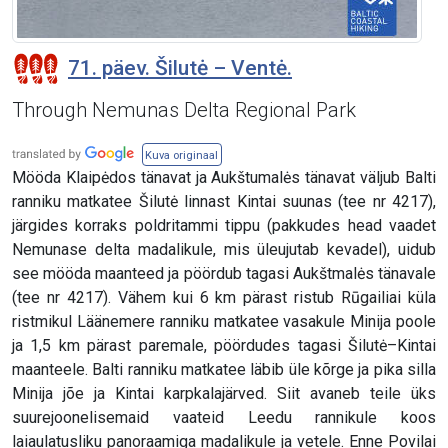
71. päev. Šilutė – Ventė.
Through Nemunas Delta Regional Park
Kuva originaal
Mööda Klaipėdos tänavat ja Aukštumalės tänavat väljub Balti
ranniku matkatee Šilutė linnast Kintai suunas (tee nr 4217),
järgides korraks poldritammi tippu (pakkudes head vaadet
Nemunase delta madalikule, mis üleujutab kevadel), uidub
see mööda maanteed ja pöördub tagasi Aukštmalės tänavale
(tee nr 4217). Vähem kui 6 km pärast ristub Rūgailiai küla
ristmikul Läänemere ranniku matkatee vasakule Minija poole
ja 1,5 km pärast paremale, pöördudes tagasi Šilutė–Kintai
maanteele. Balti ranniku matkatee läbib üle kõrge ja pika silla
Minija jõe ja Kintai karpkalajärved. Siit avaneb teile üks
suurejoonelisemaid vaateid Leedu rannikule koos
laiaulatusliku panoraamiga madalikule ja vetele. Enne Povilai