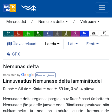
Marsruudid
Nemunas delta
Vali päev
Ülevaatekaart
Leedu
Läti
Eesti
GPX
Nemunas delta
Kuva originaal
Linnuvaatlus Nemunase delta lamminiitudel
Rusnė – Šilutė – Kintai – Ventė: 59 km, 3 või 4 päeva.
Nemunase delta regionaalpargis asuv Rusnė saart ümbritseb
Nemunase jõe ja selle jaovee vesi. Rändlinnud peatuvad siin
puhkamiseks ja see on koduks suurte kormoranide