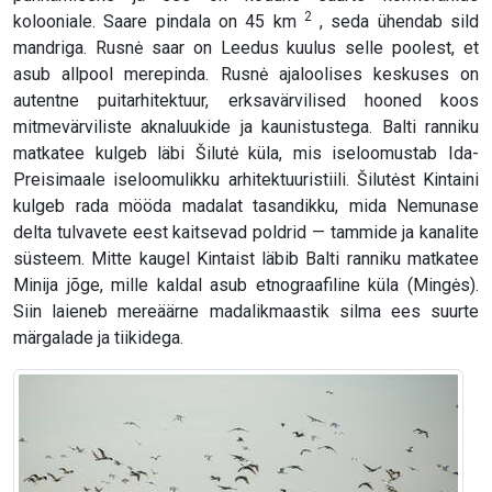
2
kolooniale. Saare pindala on 45 km
, seda ühendab sild
mandriga. Rusnė saar on Leedus kuulus selle poolest, et
asub allpool merepinda. Rusnė ajaloolises keskuses on
autentne puitarhitektuur, erksavärvilised hooned koos
mitmevärviliste aknaluukide ja kaunistustega. Balti ranniku
matkatee kulgeb läbi Šilutė küla, mis iseloomustab Ida-
Preisimaale iseloomulikku arhitektuuristiili. Šilutėst Kintaini
kulgeb rada mööda madalat tasandikku, mida Nemunase
delta tulvavete eest kaitsevad poldrid — tammide ja kanalite
süsteem. Mitte kaugel Kintaist läbib Balti ranniku matkatee
Minija jõge, mille kaldal asub etnograafiline küla (Mingės).
Siin laieneb mereäärne madalikmaastik silma ees suurte
märgalade ja tiikidega.