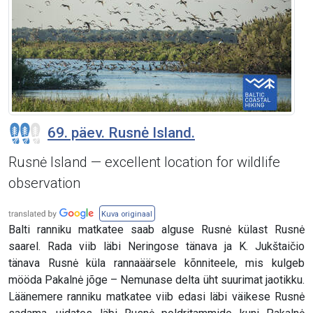
69. päev. Rusnė Island.
Rusnė Island — excellent location for wildlife
observation
Kuva originaal
Balti ranniku matkatee saab alguse Rusnė külast Rusnė
saarel. Rada viib läbi Neringose tänava ja K. Jukštaičio
tänava Rusnė küla rannaäärsele kõnniteele, mis kulgeb
mööda Pakalnė jõge – Nemunase delta üht suurimat jaotikku.
Läänemere ranniku matkatee viib edasi läbi väikese Rusnė