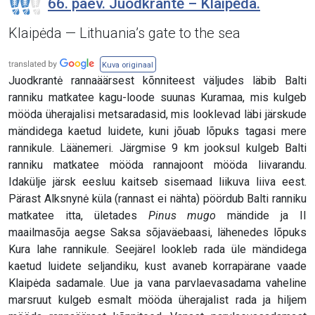
66. päev. Juodkrantė – Klaipėda.
Klaipėda — Lithuania’s gate to the sea
Kuva originaal
Juodkrantė rannaäärsest kõnniteest väljudes läbib Balti
ranniku matkatee kagu-loode suunas Kuramaa, mis kulgeb
mööda üherajalisi metsaradasid, mis looklevad läbi järskude
mändidega kaetud luidete, kuni jõuab lõpuks tagasi mere
rannikule. Läänemeri. Järgmise 9 km jooksul kulgeb Balti
ranniku matkatee mööda rannajoont mööda liivarandu.
Idakülje järsk eesluu kaitseb sisemaad liikuva liiva eest.
Pärast Alksnynė küla (rannast ei nähta) pöördub Balti ranniku
matkatee itta, ületades
Pinus mugo
mändide ja II
maailmasõja aegse Saksa sõjaväebaasi, lähenedes lõpuks
Kura lahe rannikule. Seejärel lookleb rada üle mändidega
kaetud luidete seljandiku, kust avaneb korrapärane vaade
Klaipėda sadamale. Uue ja vana parvlaevasadama vaheline
marsruut kulgeb esmalt mööda üherajalist rada ja hiljem