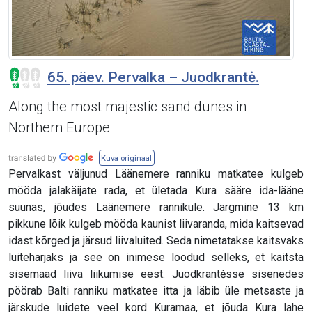
65. päev. Pervalka – Juodkrantė.
Along the most majestic sand dunes in
Northern Europe
Kuva originaal
Pervalkast väljunud Läänemere ranniku matkatee kulgeb
mööda jalakäijate rada, et ületada Kura sääre ida-lääne
suunas, jõudes Läänemere rannikule. Järgmine 13 km
pikkune lõik kulgeb mööda kaunist liivaranda, mida kaitsevad
idast kõrged ja järsud liivaluited. Seda nimetatakse kaitsvaks
luiteharjaks ja see on inimese loodud selleks, et kaitsta
sisemaad liiva liikumise eest. Juodkrantėsse sisenedes
pöörab Balti ranniku matkatee itta ja läbib üle metsaste ja
järskude luidete veel kord Kuramaa, et jõuda Kura lahe