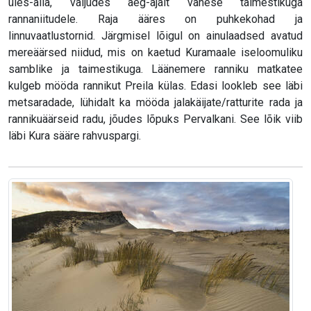
üles-alla, väljudes aeg-ajalt vähese taimestikuga
rannaniitudele. Raja ääres on puhkekohad ja
linnuvaatlustornid. Järgmisel lõigul on ainulaadsed avatud
mereäärsed niidud, mis on kaetud Kuramaale iseloomuliku
samblike ja taimestikuga. Läänemere ranniku matkatee
kulgeb mööda rannikut Preila külas. Edasi lookleb see läbi
metsaradade, lühidalt ka mööda jalakäijate/ratturite rada ja
rannikuäärseid radu, jõudes lõpuks Pervalkani. See lõik viib
läbi Kura sääre rahvuspargi.