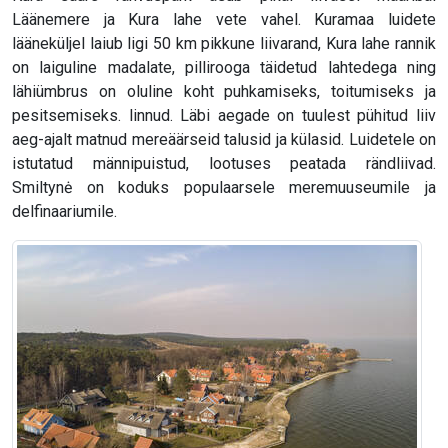
Läänemere ja Kura lahe vete vahel. Kuramaa luidete
lääneküljel laiub ligi 50 km pikkune liivarand, Kura lahe rannik
on laiguline madalate, pillirooga täidetud lahtedega ning
lähiümbrus on oluline koht puhkamiseks, toitumiseks ja
pesitsemiseks. linnud. Läbi aegade on tuulest pühitud liiv
aeg-ajalt matnud mereäärseid talusid ja külasid. Luidetele on
istutatud männipuistud, lootuses peatada rändliivad.
Smiltynė on koduks populaarsele meremuuseumile ja
delfinaariumile.