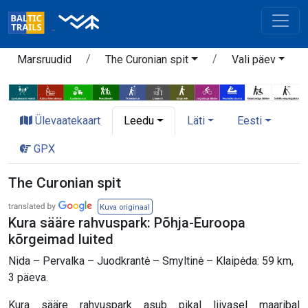
Marsruudid
The Curonian spit
Vali päev
Ülevaatekaart
Leedu
Läti
Eesti
GPX
The Curonian spit
Kuva originaal
Kura sääre rahvuspark: Põhja-Euroopa
kõrgeimad luited
Nida – Pervalka – Juodkrantė – Smyltinė – Klaipėda: 59 km,
3 päeva.
Kura sääre rahvuspark asub pikal liivasel maaribal