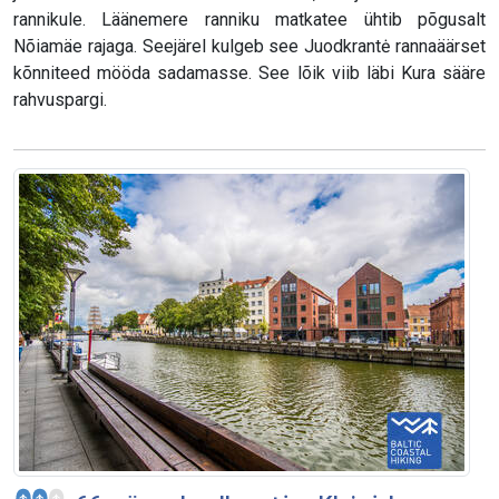
rannikule. Läänemere ranniku matkatee ühtib põgusalt
Nõiamäe rajaga. Seejärel kulgeb see Juodkrantė rannaäärset
kõnniteed mööda sadamasse. See lõik viib läbi Kura sääre
rahvuspargi.