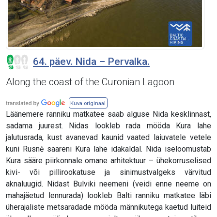
64. päev. Nida – Pervalka.
Along the coast of the Curonian Lagoon
Kuva originaal
Läänemere ranniku matkatee saab alguse Nida kesklinnast,
sadama juurest. Nidas lookleb rada mööda Kura lahe
jalutusrada, kust avanevad kaunid vaated laiuvatele vetele
kuni Rusnė saareni Kura lahe idakaldal. Nida iseloomustab
Kura sääre piirkonnale omane arhitektuur – ühekorruselised
kivi- või pillirookatuse ja sinimustvalgeks värvitud
aknaluugid. Nidast Bulviki neemeni (veidi enne neeme on
mahajäetud lennurada) lookleb Balti ranniku matkatee läbi
üherajaliste metsaradade mööda männikutega kaetud luiteid