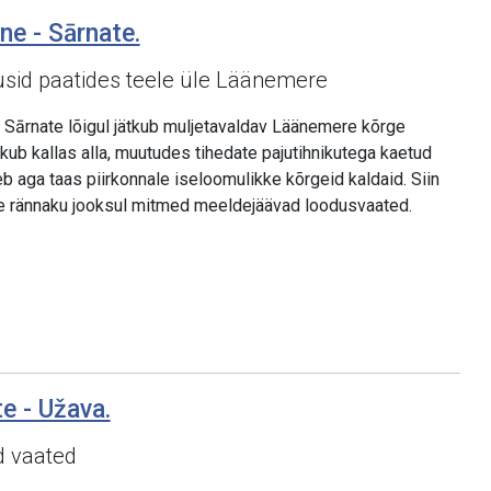
lne - Sārnate.
usid paatides teele üle Läänemere
 Sārnate lõigul jätkub muljetavaldav Läänemere kõrge
askub kallas alla, muutudes tihedate pajutihnikutega kaetud
eb aga taas piirkonnale iseloomulikke kõrgeid kaldaid. Siin
se rännaku jooksul mitmed meeldejäävad loodusvaated.
te - Užava.
d vaated