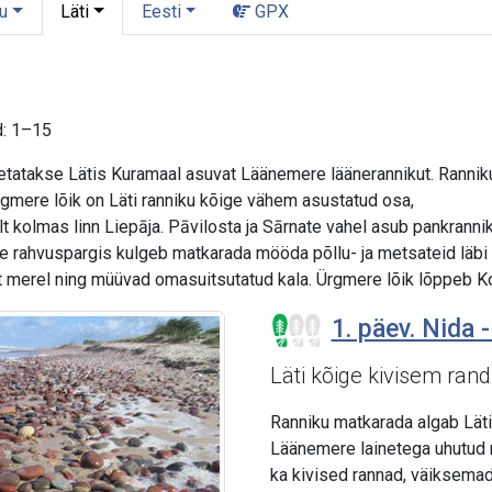
u
Läti
Eesti
GPX
d: 1–15
atakse Lätis Kuramaal asuvat Läänemere läänerannikut. Ranniku ma
rgmere lõik on Läti ranniku kõige vähem asustatud osa,
lt kolmas linn Liepāja. Pāvilosta ja Sārnate vahel asub pankrann
re rahvuspargis kulgeb matkarada mööda põllu- ja metsateid läbi a
 merel ning müüvad omasuitsutatud kala. Ürgmere lõik lõppeb Kol
1. päev. Nida 
Läti kõige kivisem rand
Ranniku matkarada algab Läti 
Läänemere lainetega uhutud r
ka kivised rannad, väiksemad