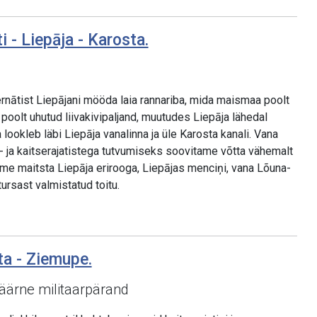
i - Liepāja - Karosta.
nātist Liepājani mööda laia rannariba, mida maismaa poolt
 poolt uhutud liivakivipaljand, muutudes Liepāja lähedal
lookleb läbi Liepāja vanalinna ja üle Karosta kanali. Vana
- ja kaitserajatistega tutvumiseks soovitame võtta vähemalt
ame maitsta Liepāja erirooga, Liepājas menciņi, vana Lõuna-
ursast valmistatud toitu.
ta - Ziemupe.
ärne militaarpärand