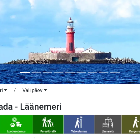
ri
Vali päev
ada - Läänemeri