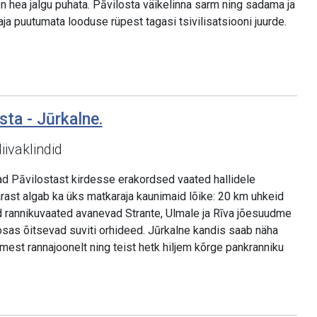
n hea jalgu puhata. Pāvilosta väikelinna sarm ning sadama ja
a puutumata looduse rüpest tagasi tsivilisatsiooni juurde.
sta - Jūrkalne.
ivaklindid
vad Pāvilostast kirdesse erakordsed vaated hallidele
ärast algab ka üks matkaraja kaunimaid lõike: 20 km uhkeid
ad rannikuvaated avanevad Strante, Ulmale ja Rīva jõesuudme
aosas õitsevad suviti orhideed. Jūrkalne kandis saab näha
mest rannajoonelt ning teist hetk hiljem kõrge pankranniku