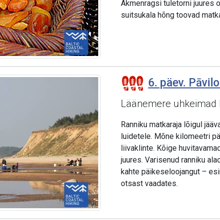
Akmenragsi tuletorni juures o
suitsukala hõng toovad matkaj
6. päev. Pāvilo
Läänemere uhkeimad li
Ranniku matkaraja lõigul jää
luidetele. Mõne kilomeetri p
liivaklinte. Kõige huvitavam
juures. Varisenud ranniku al
kahte päikeseloojangut – esi
otsast vaadates.