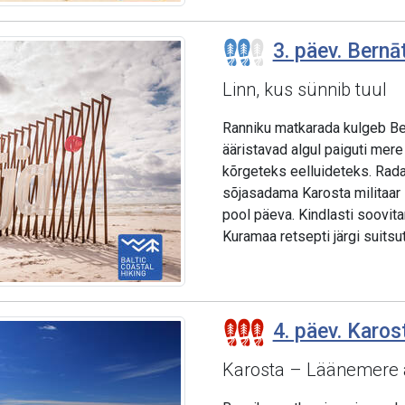
3. päev. Bernāt
Linn, kus sünnib tuul
Ranniku matkarada kulgeb Ber
ääristavad algul paiguti mere
kõrgeteks eelluideteks. Rada 
sõjasadama Karosta militaar 
pool päeva. Kindlasti soovit
Kuramaa retsepti järgi suitsut
4. päev. Karos
Karosta – Läänemere ä