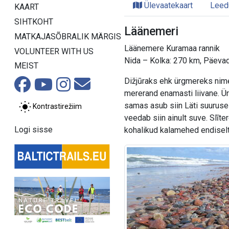
Ülevaatekaart
Leed
KAART
SIHTKOHT
Läänemeri
MATKAJASÕBRALIK MÄRGIS
Läänemere Kuramaa rannik
VOLUNTEER WITH US
Nida – Kolka: 270 km, Päeva
MEIST
Dižjūraks ehk ürgmereks nimet
mererand enamasti liivane. Ü
samas asub siin Läti suuruse
Kontrastirežiim
veedab siin ainult suve. Slīte
Logi sisse
kohalikud kalamehed endiselt