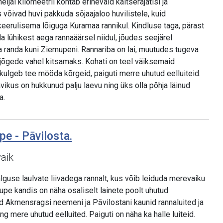
jal kilomeetril kohtab erinevaid kaitserajatisi ja
võivad huvi pakkuda sõjaajaloo huvilistele, kuid
erulisema lõiguga Kuramaa rannikul. Kindluse taga, pärast
da lühikest aega rannaäärsel niidul, jõudes seejärel
a randa kuni Ziemupeni. Rannariba on lai, muutudes tugeva
 jõgede vahel kitsamaks. Kohati on teel väiksemaid
 kulgeb tee mööda kõrgeid, paiguti merre uhutud eelluiteid.
ikus on hukkunud palju laevu ning üks olla põhja läinud
a.
pe - Pāvilosta.
vaik
lguse laulvate liivadega rannalt, kus võib leiduda merevaiku
emupe kandis on näha osaliselt lainete poolt uhutud
uvad Akmensragsi neemeni ja Pāvilostani kaunid rannaluited ja
g mere uhutud eelluited. Paiguti on näha ka halle luiteid.