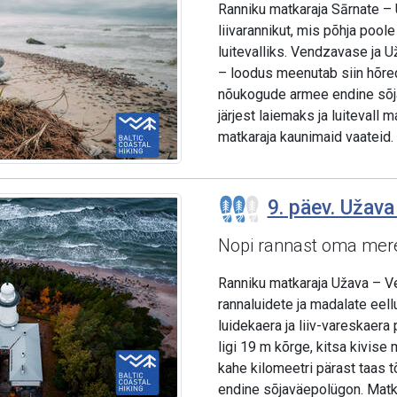
Ranniku matkaraja Sārnate –
liivarannikut, mis põhja pool
luitevalliks. Vendzavase ja U
– loodus meenutab siin hõred
nõukogude armee endine sõja
järjest laiemaks ja luitevall
matkaraja kaunimaid vaateid.
9. päev. Užava
Nopi rannast oma mer
Ranniku matkaraja Užava – V
rannaluidete ja madalate eell
luidekaera ja liiv-vareskaer
ligi 19 m kõrge, kitsa kivise m
kahe kilomeetri pärast taas 
endine sõjaväepolügon. Matka