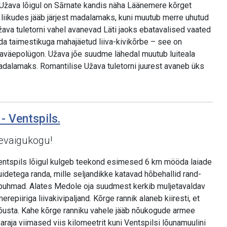
 Užava lõigul on Sārnate kandis näha Läänemere kõrget
e liikudes jääb järjest madalamaks, kuni muutub merre uhutud
žava tuletorni vahel avanevad Läti jaoks ebatavalised vaated
a taimestikuga mahajäetud liiva-kivikõrbe – see on
väepolügon. Užava jõe suudme lähedal muutub luiteala
 madalamaks. Romantilise Užava tuletorni juurest avaneb üks
 - Ventspils.
evaigukogu!
entspils lõigul kulgeb teekond esimesed 6 km mööda laiade
uidetega randa, mille seljandikke katavad hõbehallid rand-
a puhmad. Alates Medole oja suudmest kerkib muljetavaldav
erepiiriga liivakivipaljand. Kõrge rannik alaneb kiiresti, et
tõusta. Kahe kõrge ranniku vahele jääb nõukogude armee
raja viimased viis kilomeetrit kuni Ventspilsi lõunamuulini