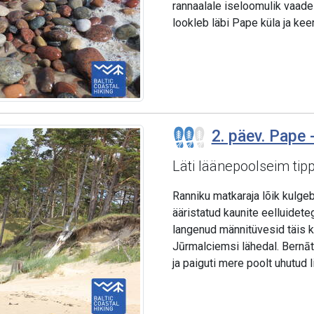
rannaalale iseloomulik vaade
lookleb läbi Pape küla ja kee
2. päev. Pape -
Läti läänepoolseim tip
Ranniku matkaraja lõik kulg
ääristatud kaunite eelluidet
langenud männitüvesid täis k
Jūrmalciemsi lähedal. Bernā
ja paiguti mere poolt uhutud li