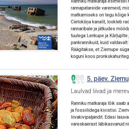
Ranniku matkaraja esimesel nel
rannapatareide varemeid, mis 
matkamiseks on tegu kõige ke
Cietokšņa kanalit, lookleb ra
rannaribale ja jätkudes mööd
tuulega Lenkupe ja Kārļupīte
pankrannikuid, kuid valdavalt
Räägitakse, et Ziemupe sügav
koguni koos pronkskahuriteg
5. päev. Ziemu
Laulvad liivad ja mere
Ranniku matkaraja lõik saab a
ja fossiilidega kivistisi. Zi
liivakivipaljandit. Edasi lai
vareskaerast läbikasvanud nin