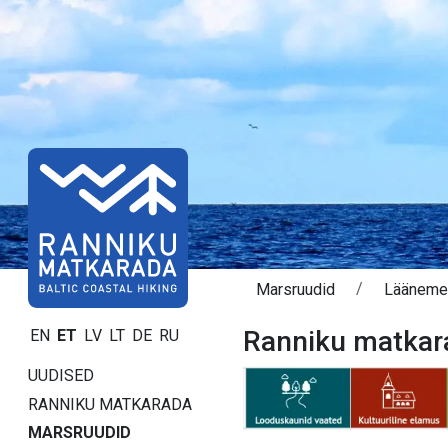
Marsruudid
Lääneme
Ranniku matkar
EN
ET
LV
LT
DE
RU
UUDISED
RANNIKU MATKARADA
MARSRUUDID