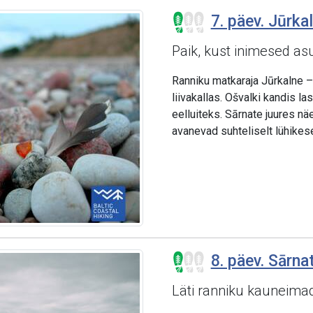
7. päev. Jūrka
Paik, kust inimesed as
Ranniku matkaraja Jūrkalne –
liivakallas. Ošvalki kandis l
eelluiteks. Sārnate juures nä
avanevad suhteliselt lühike
8. päev. Sārna
Läti ranniku kauneima