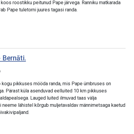
 koos roostikku peitunud Pape järvega. Ranniku matkarada
rab Pape tuletorni juures tagasi randa.
 Bernāti.
p
eb kogu pikkuses mööda randa, mis Pape ümbruses on
ega. Pärast küla asenduvad eelluited 10 km pikkuses
aldapealsega. Lauged luited ilmuvad taas välja
ti neeme lähistel kõrgub muljetavaldav männimetsaga kaetud
ivakivipaljand.