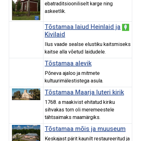
ebatraditsiooniliselt karge ning
askeetlik.
Tõstamaa laiud Heinlaid ja
Kivilaid
Ilus vaade sealse elustiku kaitsmiseks
kaitse alla võetud laidudele.
Tõstamaa alevik
Põneva ajaloo ja mitmete
kultuurimälestistega asula.
Tõstamaa Maarja luteri kirik
1768. a maakivist ehitatud kiriku
sihvakas torn oli meremeestele
tähtsaimaks maamärgiks.
Tõstamaa mõis ja muuseum
Keskajast pärit kaunilt restaureeritud ja