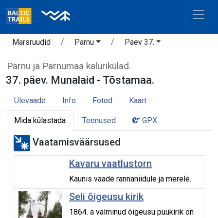
Marsruudid
Pärnu
Päev 37.
Pärnu ja Pärnumaa kalurikülad.
37. päev. Munalaid - Tõstamaa.
Ülevaade
Info
Fotod
Kaart
Mida külastada
Teenused
GPX
Vaatamisväärsused
Kavaru vaatlustorn
Kaunis vaade rannaniidule ja merele.
Seli õigeusu kirik
1864. a valminud õigeusu puukirik on