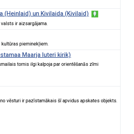
(Heinlaid) un Kivilaida (Kivilaid)
valsts ir aizsargājama.
m kultūras pieminekļiem.
tamaa Maarja luteri kirik)
ilais tornis ilgi kalpoja par orientēšanās zīmi
ino vēsturi ir pazīstamākais šī apvidus apskates objekts.