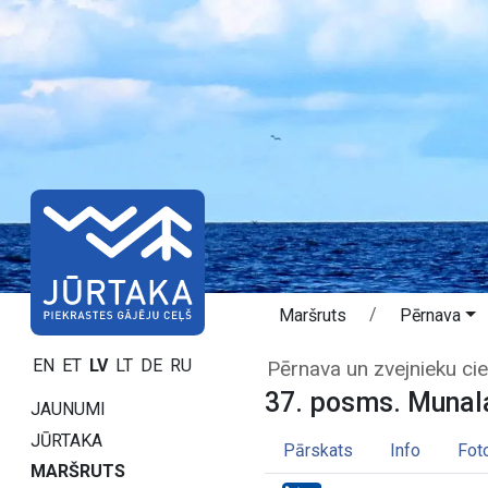
Maršruts
Pērnava
37. posms. Muna
EN
ET
LV
LT
DE
RU
Pērnava un zvejnieku cie
37. posms. Munal
JAUNUMI
JŪRTAKA
Pārskats
Info
Fot
MARŠRUTS