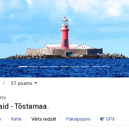
37. posms.
laid - Tõstamaa. Pērnava un zvejni
mi.
aid - Tõstamaa.
o
Karte
Vērts redzēt
Pakalpojumi
GPX