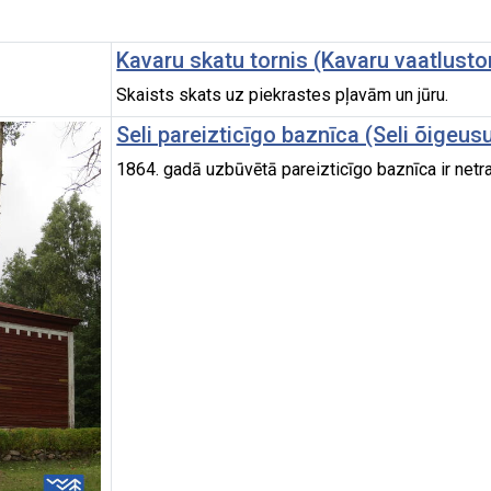
Kavaru skatu tornis (Kavaru vaatlusto
Skaists skats uz piekrastes pļavām un jūru.
Seli pareizticīgo baznīca (Seli õigeusu
1864. gadā uzbūvētā pareizticīgo baznīca ir netra