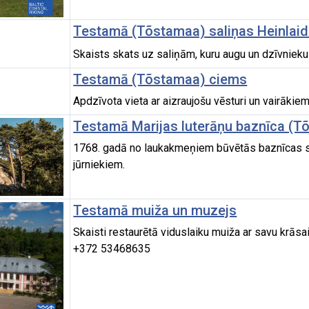
Testamā (Tõstamaa) saliņas Heinlaida 
Skaists skats uz saliņām, kuru augu un dzīvnieku 
Testamā (Tõstamaa) ciems
Apdzīvota vieta ar aizraujošu vēsturi un vairākie
Testamā Marijas luterāņu baznīca (Tõs
1768. gadā no laukakmeņiem būvētās baznīcas sma
jūrniekiem.
Testamā muiža un muzejs
Skaisti restaurētā viduslaiku muiža ar savu krāsa
+372 53468635