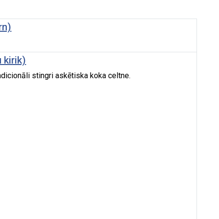
rn)
 kirik)
dicionāli stingri askētiska koka celtne.