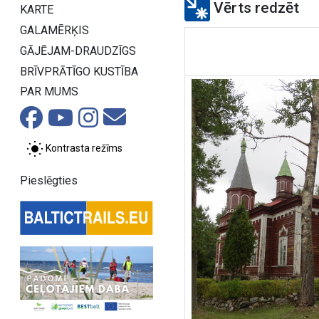
Vērts redzēt
KARTE
GALAMĒRĶIS
GĀJĒJAM-DRAUDZĪGS
BRĪVPRĀTĪGO KUSTĪBA
PAR MUMS
Kontrasta režīms
Pieslēgties