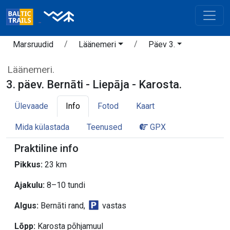
Marsruudid
Läänemeri
Päev 3.
Läänemeri.
3. päev. Bernāti - Liepāja - Karosta.
Ülevaade
Info
Fotod
Kaart
Mida külastada
Teenused
GPX
Praktiline info
Pikkus:
23 km
Ajakulu:
8–10 tundi
Algus:
Bernāti rand,
vastas
Lõpp:
Karosta põhjamuul