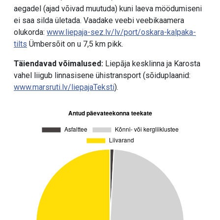
aegadel (ajad võivad muutuda) kuni laeva möödumiseni
ei saa silda ületada. Vaadake veebi veebikaamera
olukorda:
www.liepaja-sez.lv/lv/port/oskara-kalpaka-
tilts
Ümbersõit on u 7,5 km pikk.
Täiendavad võimalused:
Liepāja kesklinna ja Karosta
vahel liigub linnasisene ühistransport (sõiduplaanid:
www.marsruti.lv/liepajaTeksti
).