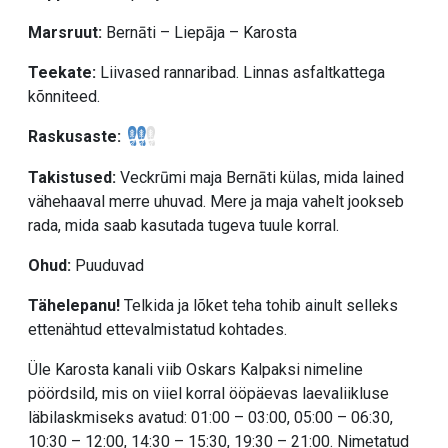
Marsruut:
Bernāti – Liepāja – Karosta
Teekate:
Liivased rannaribad. Linnas asfaltkattega
kõnniteed.
Raskusaste:
Takistused:
Veckrūmi maja Bernāti külas, mida lained
vähehaaval merre uhuvad. Mere ja maja vahelt jookseb
rada, mida saab kasutada tugeva tuule korral.
Ohud:
Puuduvad
Tähelepanu!
Telkida ja lõket teha tohib ainult selleks
ettenähtud ettevalmistatud kohtades.
Üle Karosta kanali viib Oskars Kalpaksi nimeline
pöördsild, mis on viiel korral ööpäevas laevaliikluse
läbilaskmiseks avatud: 01:00 – 03:00, 05:00 – 06:30,
10:30 – 12:00, 14:30 – 15:30, 19:30 – 21:00. Nimetatud