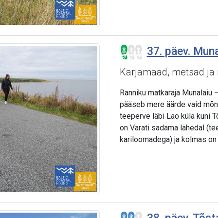
37. päev. Mun
Karjamaad, metsad ja 
Ranniku matkaraja Munalaiu –
pääseb mere äärde vaid mõn
teeperve läbi Lao küla kuni 
on Värati sadama lähedal (tee
kariloomadega) ja kolmas on 