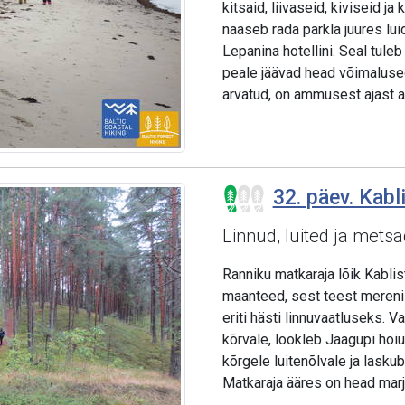
kitsaid, liivaseid, kiviseid ja
naaseb rada parkla juures lui
Lepanina hotellini. Seal tule
peale jäävad head võimalused
arvatud, on ammusest ajast a
32. päev. Kab
Linnud, luited ja metsa
Ranniku matkaraja lõik Kabli
maanteed, sest teest mereni 
eriti hästi linnuvaatluseks.
kõrvale, lookleb Jaagupi hoiua
kõrgele luitenõlvale ja lasku
Matkaraja ääres on head mar