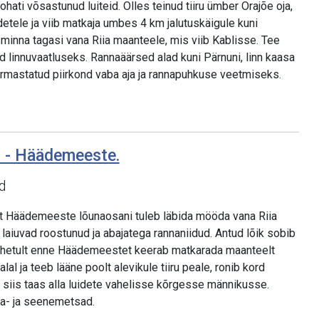
 kohati võsastunud luiteid. Olles teinud tiiru ümber Orajõe oja,
detele ja viib matkaja umbes 4 km jalutuskäigule kuni
b minna tagasi vana Riia maanteele, mis viib Kablisse. Tee
 linnuvaatluseks. Rannaäärsed alad kuni Pärnuni, linn kaasa
rmastatud piirkond vaba aja ja rannapuhkuse veetmiseks.
li - Häädemeeste.
d
st Häädemeeste lõunaosani tuleb läbida mööda vana Riia
laiuvad roostunud ja abajatega rannaniidud. Antud lõik sobib
 Vahetult enne Häädemeestet keerab matkarada maanteelt
lal ja teeb lääne poolt alevikule tiiru peale, ronib kord
b siis taas alla luidete vahelisse kõrgesse männikusse.
ja- ja seenemetsad.