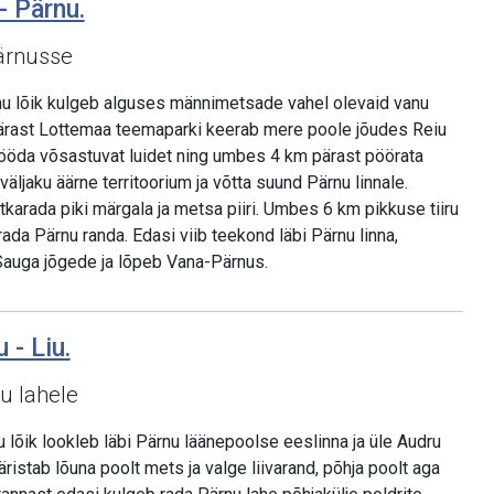
- Pärnu.
ärnusse
nu lõik kulgeb alguses männimetsade vahel olevaid vanu
pärast Lottemaa teemaparki keerab mere poole jõudes Reiu
mööda võsastuvat luidet ning umbes 4 km pärast pöörata
äljaku äärne territoorium ja võtta suund Pärnu linnale.
karada piki märgala ja metsa piiri. Umbes 6 km pikkuse tiiru
ada Pärnu randa. Edasi viib teekond läbi Pärnu linna,
 Sauga jõgede ja lõpeb Vana-Pärnus.
 - Liu.
u lahele
 lõik lookleb läbi Pärnu läänepoolse eeslinna ja üle Audru
ristab lõuna poolt mets ja valge liivarand, põhja poolt aga