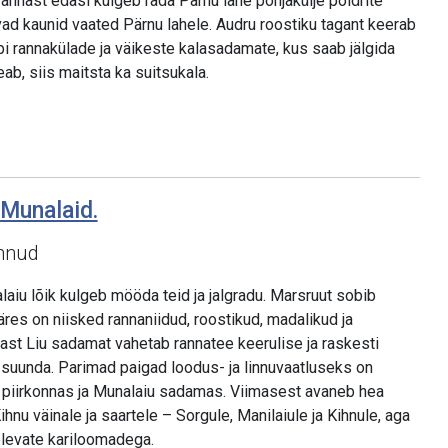
rannast edasi kulgeb rada Pärnu lahe põhjakülje poldrite
vad kaunid vaated Pärnu lahele. Audru roostiku tagant keerab
bi rannakülade ja väikeste kalasadamate, kus saab jälgida
eab, siis maitsta ka suitsukala.
 Munalaid.
innud
aiu lõik kulgeb mööda teid ja jalgradu. Marsruut sobib
res on niisked rannaniidud, roostikud, madalikud ja
ast Liu sadamat vahetab rannatee keerulise ja raskesti
ti suunda. Parimad paigad loodus- ja linnuvaatluseks on
 piirkonnas ja Munalaiu sadamas. Viimasest avaneb hea
hnu väinale ja saartele – Sorgule, Manilaiule ja Kihnule, aga
olevate kariloomadega.