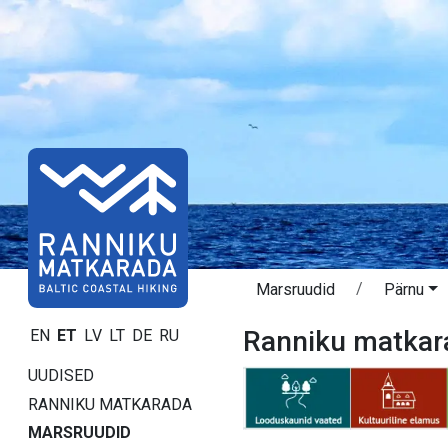
Marsruudid
Pärnu
Ranniku matkar
EN
ET
LV
LT
DE
RU
UUDISED
RANNIKU MATKARADA
MARSRUUDID