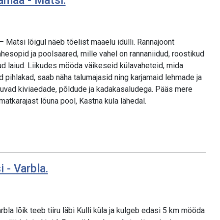
amaa - Matsi.
Matsi lõigul näeb tõelist maaelu idülli. Rannajoont
hesopid ja poolsaared, mille vahel on rannaniidud, roostikud
tud laiud. Liikudes mööda väikeseid külavaheteid, mida
d pihlakad, saab näha talumajasid ning karjamaid lehmade ja
duvad kiviaedade, põldude ja kadakasaludega. Pääs mere
atkarajast lõuna pool, Kastna küla lähedal.
 - Varbla.
bla lõik teeb tiiru läbi Kulli küla ja kulgeb edasi 5 km mööda