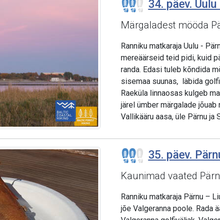
34. päev. Uulu 
Märgaladest mööda P
Ranniku matkaraja Uulu - Pär
mereäärseid teid pidi, kuid 
randa. Edasi tuleb kõndida 
sisemaa suunas, läbida golfiv
Raeküla linnaosas kulgeb mat
järel ümber märgalade jõuab r
Vallikääru aasa, üle Pärnu ja
35. päev. Pärnu
Kaunimad vaated Pärn
Ranniku matkaraja Pärnu – Liu
jõe Valgeranna poole. Rada ää