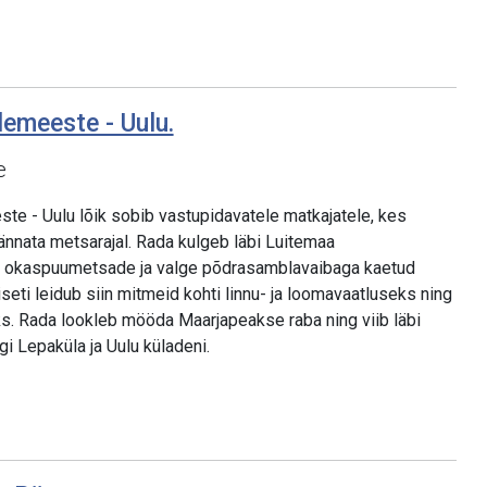
demeeste - Uulu.
e
e - Uulu lõik sobib vastupidavatele matkajatele, kes
ännata metsarajal. Rada kulgeb läbi Luitemaa
e okaspuumetsade ja valge põdrasamblavaibaga kaetud
iseti leidub siin mitmeid kohti linnu- ja loomavaatluseks ning
s. Rada lookleb mööda Maarjapeakse raba ning viib läbi
i Lepaküla ja Uulu küladeni.