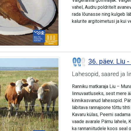
Valgeranna golfiväljak. Valge
vahel, Audru poldritelt avane
rada lõunasse ning kulgeb lä
kalurite argitoimetusi ja kui v
36. päev. Liu -
Lahesopid, saared ja l
Ranniku matkaraja Liu – Munal
linnuvaatluseks, sest mere ää
kinnikasvanud lahesopid. Pär
läbitava rannajoone tõttu tih
Kavaru külas, Peerni sadama
vaade avarale Pärnu lahele, Ki
ka rannaniitudele koos seal 