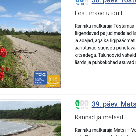
38. päev. Tõst
Eesti maaelu idüll
Ranniku matkaraja Tõstamaa – 
liigendavad paljud madalad la
ja abajad, aga ka ligipääsma
ääristavad sügiseti punetava
kitsedega. Taluhoovid vahel
äärde ja puhkekohad asuvad m
39. päev. Matsi
Rannad ja metsad
Ranniku matkaraja Matsi – Var