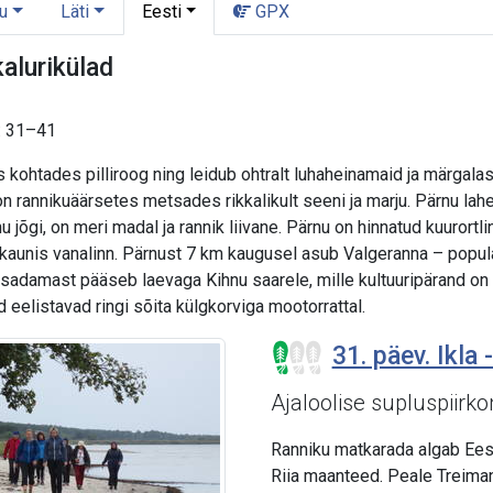
u
Läti
Eesti
GPX
alurikülad
d: 31–41
s kohtades pilliroog ning leidub ohtralt luhaheinamaid ja märgal
on rannikuäärsetes metsades rikkalikult seeni ja marju. Pärnu lah
 jõgi, on meri madal ja rannik liivane. Pärnu on hinnatud kuurortli
kaunis vanalinn. Pärnust 7 km kaugusel asub Valgeranna – popul
iu sadamast pääseb laevaga Kihnu saarele, mille kultuuripärand o
 eelistavad ringi sõita külgkorviga mootorrattal.
31. päev. Ikla -
Ajaloolise supluspiirk
Ranniku matkarada algab Eest
Riia maanteed. Peale Treima