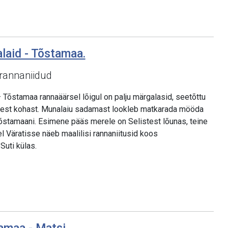
alaid - Tõstamaa.
rannaniidud
 Tõstamaa rannaäärsel lõigul on palju märgalasid, seetõttu
est kohast. Munalaiu sadamast lookleb matkarada mööda
Tõstamaani. Esimene pääs merele on Selistest lõunas, teine
l Väratisse näeb maalilisi rannaniitusid koos
Suti külas.