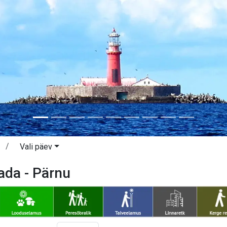
Vali päev
ada - Pärnu