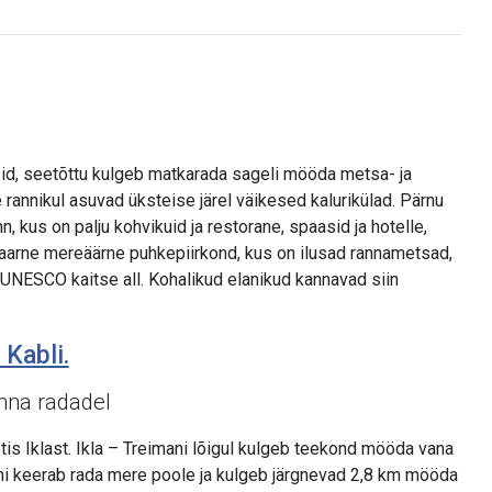
asid, seetõttu kulgeb matkarada sageli mööda metsa- ja
e rannikul asuvad üksteise järel väikesed kalurikülad. Pärnu
nn, kus on palju kohvikuid ja restorane, spaasid ja hotelle,
aarne mereäärne puhkepiirkond, kus on ilusad rannametsad,
n UNESCO kaitse all. Kohalikud elanikud kannavad siin
 Kabli.
onna radadel
is Iklast. Ikla – Treimani lõigul kulgeb teekond mööda vana
ni keerab rada mere poole ja kulgeb järgnevad 2,8 km mööda