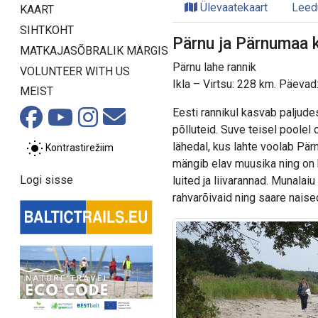
Ülevaatekaart
Leed
KAART
SIHTKOHT
Pärnu ja Pärnumaa k
MATKAJASÕBRALIK MÄRGIS
Pärnu lahe rannik
VOLUNTEER WITH US
Ikla – Virtsu: 228 km. Päeva
MEIST
Eesti rannikul kasvab paljude
põlluteid. Suve teisel poolel 
lähedal, kus lahte voolab Pärnu
Kontrastirežiim
mängib elav muusika ning on 
Logi sisse
luited ja liivarannad. Munala
rahvarõivaid ning saare naised