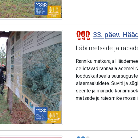
33. päev. Hää
Läbi metsade ja rabad
Ranniku matkaraja Häädemeest
eelistavad rannaala asemel r
looduskaitseala suursugust
sisemaaluidete. Suviti ja süg
seente ja marjade korjamisek
metsade ja raiesmike mosaiig