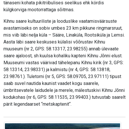
tänaseni kohata pikitriibulises seelikus ehk kördis
külgkorviga mootorrattaga sõitmas.
Kihnu saare kultuuriliste ja looduslike vaatamisväärsuste
avastamiseks on sobiv umbes 23 km pikkune ringmarsruut,
mis viib läbi nelja küla – Sääre, Linaküla, Rootsiküla ja Lemsi.
Aasta läbi saare keskuses külalisi võõrustav Kihnu
muuseum (nr 2, GPS: 58.13317, 23.98255) annab ülevaate
saare ajaloost, sh kuulsa kohaliku kapteni Kihnu Jõnni elust.
Muuseumi vastas väärivad tähelepanu Kihnu kirik (nr 3, GPS:
58.13314, 23.98331) ja kalmistu (nr 4, GPS: 58.13818,
23.98761.). Tuletorni (nr 5, GPS: 58.09705, 23.97111) tipust
saab suvel nautida kaunist vaadet kogu saarele,
ümbritsevatele laidudele ja merele, mälestuskivi Kihnu Jõnni
kodukohas (nr 6, GPS: 58.11535, 23.99403.) tutvustab saarelt
pärit legendaarset “metskaptenit“.