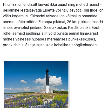
Hiiumaal on endiselt laevad ikka puust ning mehed rauast –
seilamine lestalaevaga Lisette või halulaevaga Hiiu Ingel on
väärt kogemus. Külmadel talvedel on võimalus praamide
asemel sõita mööda Euroopa pikimat, 26 km pikkust mandri-
ja saarevahelist jääteed. Saare keskus Kärdla on üks Eesti
rohelisemaid aedlinnu, siin võid puhata eemal linnakärast
mõnes väikeses hubases mereäärses puhkekeskuses,
proovida hiiu õlut ja suitsukala kohalikes söögikohtades.