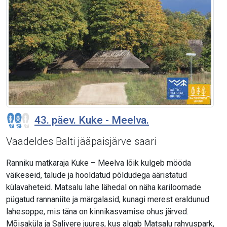
43. päev. Kuke - Meelva.
Vaadeldes Balti jääpaisjärve saari
Ranniku matkaraja Kuke – Meelva lõik kulgeb mööda
väikeseid, talude ja hooldatud põldudega ääristatud
külavaheteid. Matsalu lahe lähedal on näha kariloomade
pügatud rannaniite ja märgalasid, kunagi merest eraldunud
lahesoppe, mis täna on kinnikasvamise ohus järved.
Mõisaküla ja Salivere juures, kus algab Matsalu rahvuspark,