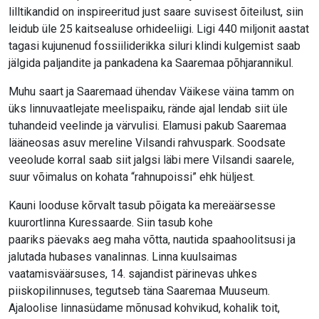
lilltikandid on inspireeritud just saare suvisest õiteilust, siin
leidub üle 25 kaitsealuse orhideeliigi. Ligi 440 miljonit aastat
tagasi kujunenud fossiiliderikka siluri klindi kulgemist saab
jälgida paljandite ja pankadena ka Saaremaa põhjarannikul.
Muhu saart ja Saaremaad ühendav Väikese väina tamm on
üks linnuvaatlejate meelispaiku, rände ajal lendab siit üle
tuhandeid veelinde ja värvulisi. Elamusi pakub Saaremaa
lääneosas asuv mereline Vilsandi rahvuspark. Soodsate
veeolude korral saab siit jalgsi läbi mere Vilsandi saarele,
suur võimalus on kohata “rahnupoissi” ehk hüljest.
Kauni looduse kõrvalt tasub põigata ka mereäärsesse
kuurortlinna Kuressaarde. Siin tasub kohe
paariks päevaks aeg maha võtta, nautida spaahoolitsusi ja
jalutada hubases vanalinnas. Linna kuulsaimas
vaatamisväärsuses, 14. sajandist pärinevas uhkes
piiskopilinnuses, tegutseb täna Saaremaa Muuseum.
Ajaloolise linnasüdame mõnusad kohvikud, kohalik toit,