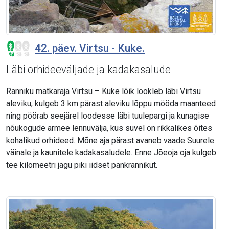
42. päev. Virtsu - Kuke.
Läbi orhideeväljade ja kadakasalude
Ranniku matkaraja Virtsu – Kuke lõik lookleb läbi Virtsu
aleviku, kulgeb 3 km pärast aleviku lõppu mööda maanteed
ning pöörab seejärel loodesse läbi tuulepargi ja kunagise
nõukogude armee lennuvälja, kus suvel on rikkalikes õites
kohalikud orhideed. Mõne aja pärast avaneb vaade Suurele
väinale ja kaunitele kadakasaludele. Enne Jõeoja oja kulgeb
tee kilomeetri jagu piki iidset pankrannikut.