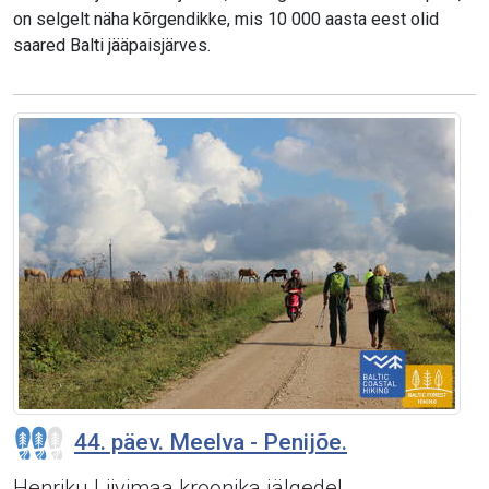
on selgelt näha kõrgendikke, mis 10 000 aasta eest olid
saared Balti jääpaisjärves.
44. päev. Meelva - Penijõe.
Henriku Liivimaa kroonika jälgedel