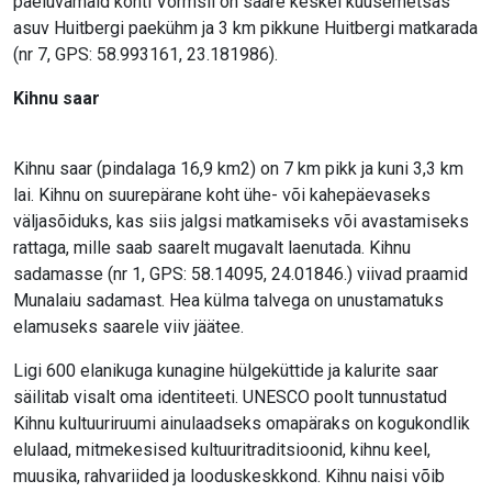
paeluvamaid kohti Vormsil on saare keskel kuusemetsas
asuv Huitbergi paekühm ja 3 km pikkune Huitbergi matkarada
(nr 7, GPS: 58.993161, 23.181986).
Kihnu saar
Kihnu saar (pindalaga 16,9 km2) on 7 km pikk ja kuni 3,3 km
lai. Kihnu on suurepärane koht ühe- või kahepäevaseks
väljasõiduks, kas siis jalgsi matkamiseks või avastamiseks
rattaga, mille saab saarelt mugavalt laenutada. Kihnu
sadamasse (nr 1, GPS: 58.14095, 24.01846.) viivad praamid
Munalaiu sadamast. Hea külma talvega on unustamatuks
elamuseks saarele viiv jäätee.
Ligi 600 elanikuga kunagine hülgeküttide ja kalurite saar
säilitab visalt oma identiteeti. UNESCO poolt tunnustatud
Kihnu kultuuriruumi ainulaadseks omapäraks on kogukondlik
elulaad, mitmekesised kultuuritraditsioonid, kihnu keel,
muusika, rahvariided ja looduskeskkond. Kihnu naisi võib