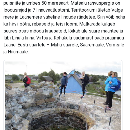
puisniite ja umbes 50 meresaart. Matsalu rahvuspargis on
loodusrajad ja 7 linnuvaatlustorni. Territooriumi ületab Valge
mere ja Läänemere vaheline lindude rändetee. Siin võib näha
ka hirvi, põtru, rebaseid ja teisi loomi. Matkarada kulgeb
suures osas mööda kruusateid, lõikab üle suure maantee ja
läbi Lihula linna. Virtsu ja Rohuküla sadamast saab praamiga
Lääne-Eesti saartele – Muhu saarele, Saaremaale, Vormsile
ja Hiiumaale.