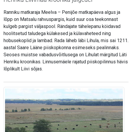
Ranniku matkaraja Meelva – Penijõe matkapäeva algus ja
lõpp on Matsalu rahvuspargis, kuid suur osa teekonnast
kulgeb pargist väljaspool. Rändajate tähelepanu köidavad
hoolitsetud taludega külakesed ja külavaheteed ning
hobusekoplid ja lambad. Rada läheb läbi Lihula, mis sai 1211.
aastal Saare Lääne piiskopkonna esimeseks pealinnaks.
Seoses muistse vabadusvõitlusega on Lihulat märgitud Läti
Henriku kroonikas. Linnusemäele rajatud piiskopilinnus hävis
lõplikult Liivi sõjas.