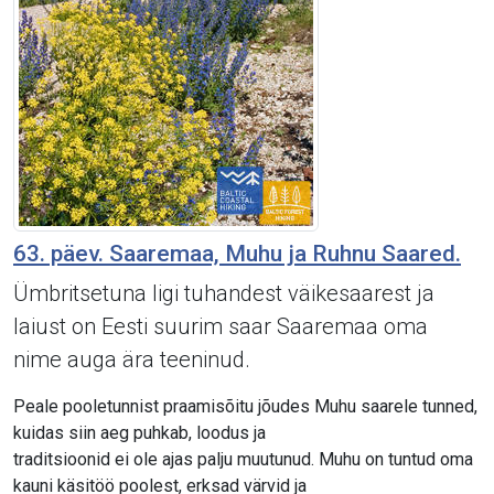
63. päev. Saaremaa, Muhu ja Ruhnu Saared.
Ümbritsetuna ligi tuhandest väikesaarest ja
laiust on Eesti suurim saar Saaremaa oma
nime auga ära teeninud.
Peale pooletunnist praamisõitu jõudes Muhu saarele tunned,
kuidas siin aeg puhkab, loodus ja
traditsioonid ei ole ajas palju muutunud. Muhu on tuntud oma
kauni käsitöö poolest, erksad värvid ja