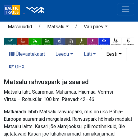
Marsruudid
Matsalu
Vali päev
Ülevaatekaart
Leedu
Läti
Eesti
GPX
Matsalu rahvuspark ja saared
Matsalu laht, Saaremaa, Muhumaa, Hiiumaa, Vormsi
Virtsu – Rohuküla: 100 km. Päevad: 42–46
Matkarada läbib Matsalu rahvusparki, mis on üks Põhja-
Euroopa suuremaid märgalasid. Rahvuspark hõlmab madalat
Matsalu lahte, Kasari jõe alamjooksu, pillirootihnikuid, üle
ujutatavaid Kasari jõe luhaheinamaid, rannakarjamaid,