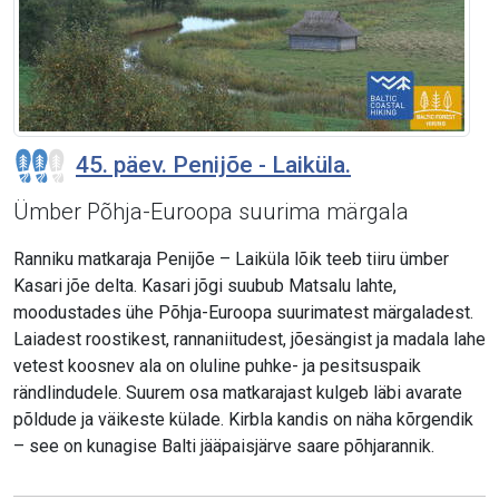
45. päev. Penijõe - Laiküla.
Ümber Põhja-Euroopa suurima märgala
Ranniku matkaraja Penijõe – Laiküla lõik teeb tiiru ümber
Kasari jõe delta. Kasari jõgi suubub Matsalu lahte,
moodustades ühe Põhja-Euroopa suurimatest märgaladest.
Laiadest roostikest, rannaniitudest, jõesängist ja madala lahe
vetest koosnev ala on oluline puhke- ja pesitsuspaik
rändlindudele. Suurem osa matkarajast kulgeb läbi avarate
põldude ja väikeste külade. Kirbla kandis on näha kõrgendik
– see on kunagise Balti jääpaisjärve saare põhjarannik.