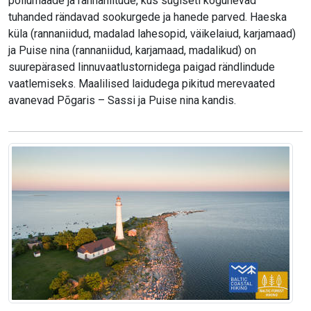
põllumaade ja rannaniitude, kus sügiseti kogunevad
tuhanded rändavad sookurgede ja hanede parved. Haeska
küla (rannaniidud, madalad lahesopid, väikelaiud, karjamaad)
ja Puise nina (rannaniidud, karjamaad, madalikud) on
suurepärased linnuvaatlustornidega paigad rändlindude
vaatlemiseks. Maalilised laidudega pikitud merevaated
avanevad Põgaris – Sassi ja Puise nina kandis.