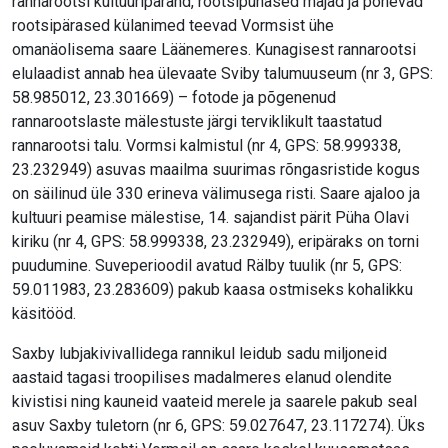
rannarootsi kultuuripärand, rootsipunased majad ja põnevad
rootsipärased külanimed teevad Vormsist ühe
omanäolisema saare Läänemeres. Kunagisest rannarootsi
elulaadist annab hea ülevaate Sviby talumuuseum (nr 3, GPS:
58.985012, 23.301669) – fotode ja põgenenud
rannarootslaste mälestuste järgi terviklikult taastatud
rannarootsi talu. Vormsi kalmistul (nr 4, GPS: 58.999338,
23.232949) asuvas maailma suurimas rõngasristide kogus
on säilinud üle 330 erineva välimusega risti. Saare ajaloo ja
kultuuri peamise mälestise, 14. sajandist pärit Püha Olavi
kiriku (nr 4, GPS: 58.999338, 23.232949), eripäraks on torni
puudumine. Suveperioodil avatud Rälby tuulik (nr 5, GPS:
59.011983, 23.283609) pakub kaasa ostmiseks kohalikku
käsitööd.
Saxby lubjakivivallidega rannikul leidub sadu miljoneid
aastaid tagasi troopilises madalmeres elanud olendite
kivistisi ning kauneid vaateid merele ja saarele pakub seal
asuv Saxby tuletorn (nr 6, GPS: 59.027647, 23.117274). Üks