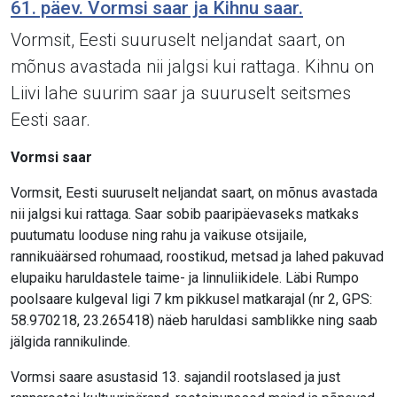
61. päev. Vormsi saar ja Kihnu saar.
Vormsit, Eesti suuruselt neljandat saart, on
mõnus avastada nii jalgsi kui rattaga. Kihnu on
Liivi lahe suurim saar ja suuruselt seitsmes
Eesti saar.
Vormsi saar
Vormsit, Eesti suuruselt neljandat saart, on mõnus avastada
nii jalgsi kui rattaga. Saar sobib paaripäevaseks matkaks
puutumatu looduse ning rahu ja vaikuse otsijaile,
rannikuäärsed rohumaad, roostikud, metsad ja lahed pakuvad
elupaiku haruldastele taime- ja linnuliikidele. Läbi Rumpo
poolsaare kulgeval ligi 7 km pikkusel matkarajal (nr 2, GPS:
58.970218, 23.265418) näeb haruldasi samblikke ning saab
jälgida rannikulinde.
Vormsi saare asustasid 13. sajandil rootslased ja just