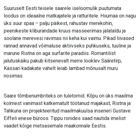
Suuruselt Eesti teisele saarele iseloomulik puutumata
loodus on ideaalne matkajatele ja ratturitele. Hiiumaa on nagu
üks suur spaa – palju päikest, rahustav merekohin,
peenikeste kliburandade kruus masseerimas jalataldu ja
soolane merevesi ravimas nii keha kui vaimu. Pikad liivased
rannad annavad võimaluse aktiivseks puhkuseks, tuuline ja
marune Ristna on aga surfarite paradiis. Romantilist
jalutuskäiku pakub kitsenevalt merre looklev Sääretirp,
Kassari kadakate vahelt leiab lambad mõnusalt muru
nosimas.
Saare tõmbenumbriteks on tuletornid. Kõpu on üks maailma
kolmest vanimast katkematult töötanud majakast, Ristna ja
Tahkuna on projekteeritud maailmakuulsa inseneri Gustave
Eiffeli enese büroos. Tippu ronides saad nautida imelist
vaadet kõige metsasemale maakonnale Eestis.