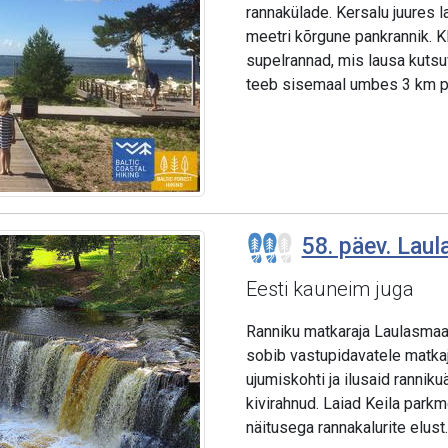
rannakülade. Kersalu juures 
meetri kõrgune pankrannik. K
supelrannad, mis lausa kuts
teeb sisemaal umbes 3 km pik
58. päev. Lau
Eesti kauneim juga
Ranniku matkaraja Laulasmaa
sobib vastupidavatele matkajat
ujumiskohti ja ilusaid rannik
kivirahnud. Laiad Keila parkm
näitusega rannakalurite elust.