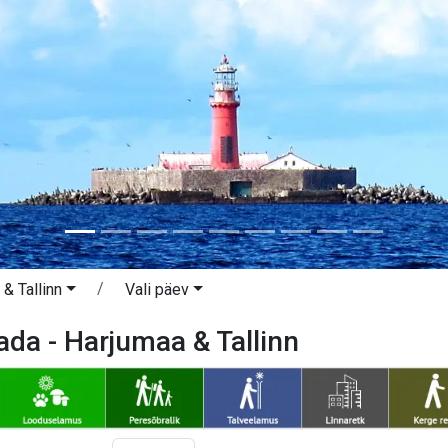
& Tallinn
Vali päev
da - Harjumaa & Tallinn