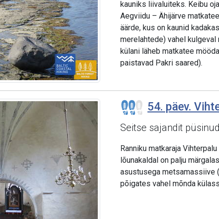
kauniks liivaluiteks. Keibu o
Aegviidu – Ähijärve matkateel
äärde, kus on kaunid kadakas
merelahtede) vahel kulgeval r
külani läheb matkatee mööda 
paistavad Pakri saared).
54. päev. Viht
Seitse sajandit püsinud 
Ranniku matkaraja Vihterpalu
lõunakaldal on palju märgalas
asustusega metsamassiive (
põigates vahel mõnda külasse