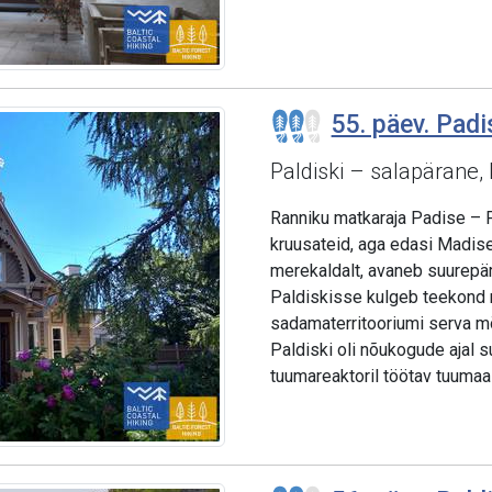
55. päev. Padis
Paldiski – salapärane, 
Ranniku matkaraja Padise – P
kruusateid, aga edasi Madis
merekaldalt, avaneb suurepär
Paldiskisse kulgeb teekond
sadamaterritooriumi serva m
Paldiski oli nõukogude ajal s
tuumareaktoril töötav tuumaa