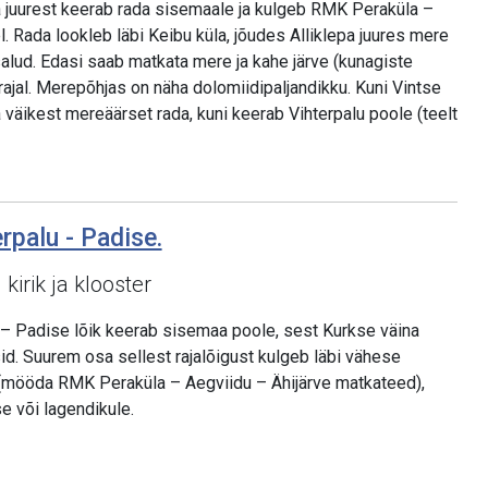
ja juurest keerab rada sisemaale ja kulgeb RMK Peraküla –
. Rada lookleb läbi Keibu küla, jõudes Alliklepa juures mere
alud. Edasi saab matkata mere ja kahe järve (kunagiste
ajal. Merepõhjas on näha dolomiidipaljandikku. Kuni Vintse
väikest mereäärset rada, kuni keerab Vihterpalu poole (teelt
erpalu - Padise.
kirik ja klooster
 – Padise lõik keerab sisemaa poole, sest Kurkse väina
id. Suurem osa sellest rajalõigust kulgeb läbi vähese
mööda RMK Peraküla – Aegviidu – Ähijärve matkateed),
 või lagendikule.