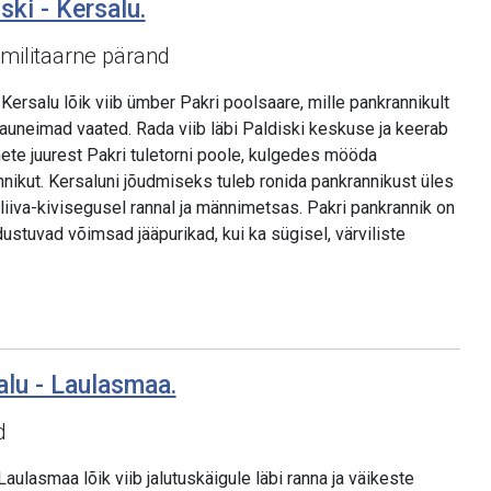
ski - Kersalu.
 militaarne pärand
Kersalu lõik viib ümber Pakri poolsaare, mille pankrannikult
uneimad vaated. Rada viib läbi Paldiski keskuse ja keerab
te juurest Pakri tuletorni poole, kulgedes mööda
nnikut. Kersaluni jõudmiseks tuleb ronida pankrannikust üles
b liiva-kivisegusel rannal ja männimetsas. Pakri pankrannik on
odustuvad võimsad jääpurikad, kui ka sügisel, värviliste
alu - Laulasmaa.
d
aulasmaa lõik viib jalutuskäigule läbi ranna ja väikeste