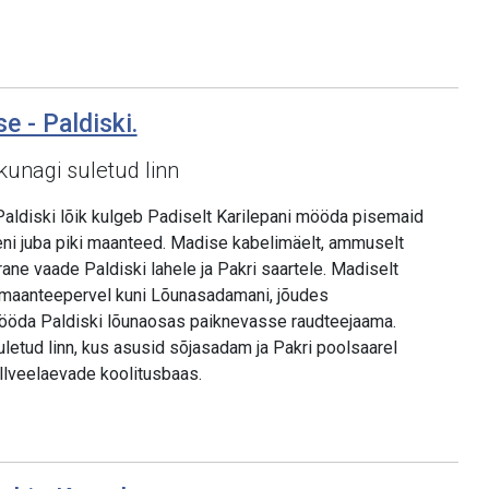
e - Paldiski.
kunagi suletud linn
aldiski lõik kulgeb Padiselt Karilepani mööda pisemaid
eni juba piki maanteed. Madise kabelimäelt, ammuselt
ane vaade Paldiski lahele ja Pakri saartele. Madiselt
 maanteepervel kuni Lõunasadamani, jõudes
ööda Paldiski lõunaosas paiknevasse raudteejaama.
uletud linn, kus asusid sõjasadam ja Pakri poolsaarel
llveelaevade koolitusbaas.