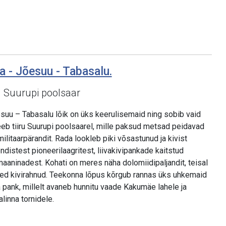
a - Jõesuu - Tabasalu.
d Suurupi poolsaar
suu – Tabasalu lõik on üks keerulisemaid ning sobib vaid
eb tiiru Suurupi poolsaarel, mille paksud metsad peidavad
militaarpärandit. Rada lookleb piki võsastunud ja kivist
ndistest pioneerilaagritest, liivakivipankade kaitstud
aaninadest. Kohati on meres näha dolomiidipaljandit, teisal
red kivirahnud. Teekonna lõpus kõrgub rannas üks uhkemaid
 pank, millelt avaneb hunnitu vaade Kakumäe lahele ja
linna tornidele.