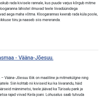
laskub rada kivisele rannale, kus puude varjus kõrgub mitme
loogaranna lähistel ilmuvad teele liivadüünidega
uvad aega maha võtma. Kloogarannas keerab rada küla poole,
kuse tiiru ja naaseb siis mereranda.
lasmaa - Vääna-Jõesuu.
 – Vääna-Jõesuu lõik on maaliline ja mitmekülgne ning
ele. Siin kohtab nii kiviseid kui ka liivarandu, häid
uäärseid männimetsi, teele jäävad ka Türisalu pank ja
etsa rajad viivad Keila joani. Lohusalus saab tutvuda