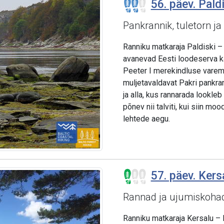
56. päev. Paldi
Pankrannik, tuletorn ja
Ranniku matkaraja Paldiski – 
avanevad Eesti loodeserva ka
Peeter I merekindluse vareme
muljetavaldavat Pakri pankra
ja alla, kus rannarada lookle
põnev nii talviti, kui siin mo
lehtede aegu.
57. päev. Kers
Rannad ja ujumiskoha
Ranniku matkaraja Kersalu – L