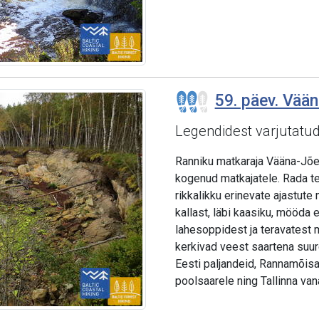
59. päev. Vään
Legendidest varjutatu
Ranniku matkaraja Vääna-Jõe
kogenud matkajatele. Rada te
rikkalikku erinevate ajastute 
kallast, läbi kaasiku, mööda e
lahesoppidest ja teravatest m
kerkivad veest saartena suu
Eesti paljandeid, Rannamõisa
poolsaarele ning Tallinna vana