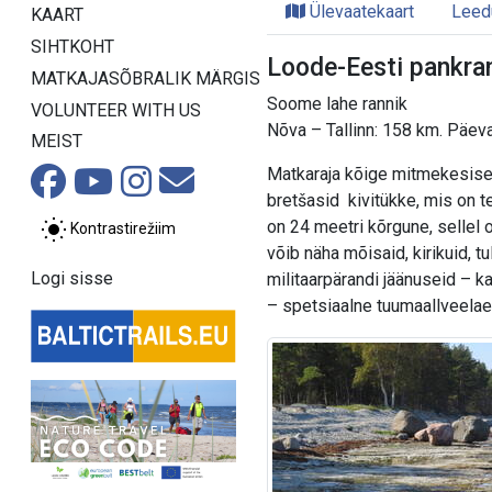
Ülevaatekaart
Leed
KAART
SIHTKOHT
Loode-Eesti pankran
MATKAJASÕBRALIK MÄRGIS
Soome lahe rannik
VOLUNTEER WITH US
Nõva – Tallinn: 158 km. Päev
MEIST
Matkaraja kõige mitmekesisem 
bretšasid kivitükke, mis on 
on 24 meetri kõrgune, sellel 
Kontrastirežiim
võib näha mõisaid, kirikuid, t
Logi sisse
militaarpärandi jäänuseid – ka
– spetsiaalne tuumaallveelae