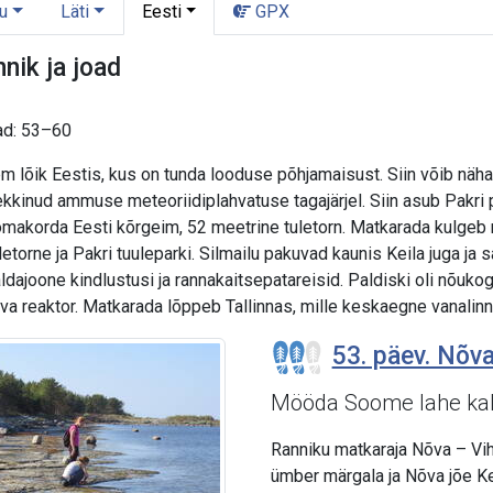
u
Läti
Eesti
GPX
nik ja joad
ad: 53–60
lõik Eestis, kus on tunda looduse põhjamaisust. Siin võib näha m
tekkinud ammuse meteoriidiplahvatuse tagajärjel. Siin asub Pakr
omakorda Eesti kõrgeim, 52 meetrine tuletorn. Matkarada kulgeb r
uletorne ja Pakri tuuleparki. Silmailu pakuvad kaunis Keila juga ja
ldajoone kindlustusi ja rannakaitsepatareisid. Paldiski oli nõukogu
va reaktor. Matkarada lõppeb Tallinnas, mille keskaegne vanali
53. päev. Nõva
Mööda Soome lahe kal
Ranniku matkaraja Nõva – Vih
ümber märgala ja Nõva jõe Ke