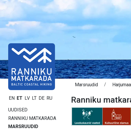
Marsruudid
Harjumaa 
Ranniku matkara
EN
ET
LV
LT
DE
RU
UUDISED
RANNIKU MATKARADA
MARSRUUDID