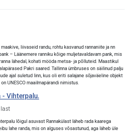
aakive, liivaseid randu, rohtu kasvanud rannaniite ja nn
i pank – Läänemere ranniku kõige muljetavaldavam pank, mis
anna lähedal, kohati mööda metsa- ja põlluteid. Maastikul
 salapärased Pakri saared. Tallinna ümbruses on säilinud palju
de ajal suletud linn, kus oli eriti salajane sõjaväeline objekt
nn on UNESCO maailmapärandi nimistus.
 - Vihterpalu.
last
terpalu lõigul asuvast Rannakülast läheb rada kaarega
ibu lahe randa, mis on alguses võsastunud, aga läheb üle