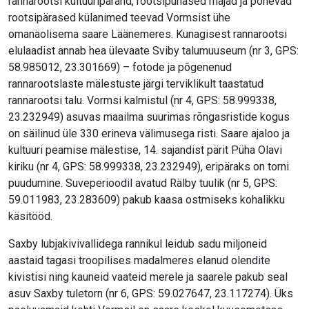
rannarootsi kultuuripärand, rootsipunased majad ja põnevad
rootsipärased külanimed teevad Vormsist ühe
omanäolisema saare Läänemeres. Kunagisest rannarootsi
elulaadist annab hea ülevaate Sviby talumuuseum (nr 3, GPS:
58.985012, 23.301669) – fotode ja põgenenud
rannarootslaste mälestuste järgi terviklikult taastatud
rannarootsi talu. Vormsi kalmistul (nr 4, GPS: 58.999338,
23.232949) asuvas maailma suurimas rõngasristide kogus
on säilinud üle 330 erineva välimusega risti. Saare ajaloo ja
kultuuri peamise mälestise, 14. sajandist pärit Püha Olavi
kiriku (nr 4, GPS: 58.999338, 23.232949), eripäraks on torni
puudumine. Suveperioodil avatud Rälby tuulik (nr 5, GPS:
59.011983, 23.283609) pakub kaasa ostmiseks kohalikku
käsitööd.
Saxby lubjakivivallidega rannikul leidub sadu miljoneid
aastaid tagasi troopilises madalmeres elanud olendite
kivistisi ning kauneid vaateid merele ja saarele pakub seal
asuv Saxby tuletorn (nr 6, GPS: 59.027647, 23.117274). Üks