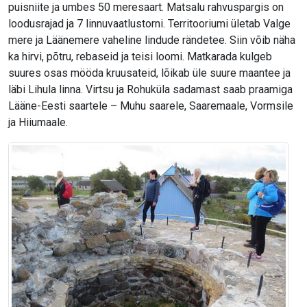
puisniite ja umbes 50 meresaart. Matsalu rahvuspargis on
loodusrajad ja 7 linnuvaatlustorni. Territooriumi ületab Valge
mere ja Läänemere vaheline lindude rändetee. Siin võib näha
ka hirvi, põtru, rebaseid ja teisi loomi. Matkarada kulgeb
suures osas mööda kruusateid, lõikab üle suure maantee ja
läbi Lihula linna. Virtsu ja Rohuküla sadamast saab praamiga
Lääne-Eesti saartele – Muhu saarele, Saaremaale, Vormsile
ja Hiiumaale.