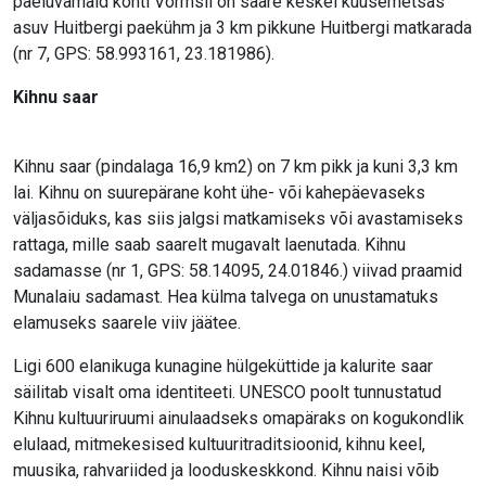
paeluvamaid kohti Vormsil on saare keskel kuusemetsas
asuv Huitbergi paekühm ja 3 km pikkune Huitbergi matkarada
(nr 7, GPS: 58.993161, 23.181986).
Kihnu saar
Kihnu saar (pindalaga 16,9 km2) on 7 km pikk ja kuni 3,3 km
lai. Kihnu on suurepärane koht ühe- või kahepäevaseks
väljasõiduks, kas siis jalgsi matkamiseks või avastamiseks
rattaga, mille saab saarelt mugavalt laenutada. Kihnu
sadamasse (nr 1, GPS: 58.14095, 24.01846.) viivad praamid
Munalaiu sadamast. Hea külma talvega on unustamatuks
elamuseks saarele viiv jäätee.
Ligi 600 elanikuga kunagine hülgeküttide ja kalurite saar
säilitab visalt oma identiteeti. UNESCO poolt tunnustatud
Kihnu kultuuriruumi ainulaadseks omapäraks on kogukondlik
elulaad, mitmekesised kultuuritraditsioonid, kihnu keel,
muusika, rahvariided ja looduskeskkond. Kihnu naisi võib