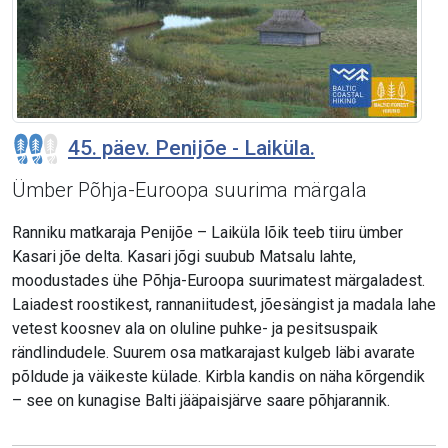
45. päev. Penijõe - Laiküla.
Ümber Põhja-Euroopa suurima märgala
Ranniku matkaraja Penijõe – Laiküla lõik teeb tiiru ümber
Kasari jõe delta. Kasari jõgi suubub Matsalu lahte,
moodustades ühe Põhja-Euroopa suurimatest märgaladest.
Laiadest roostikest, rannaniitudest, jõesängist ja madala lahe
vetest koosnev ala on oluline puhke- ja pesitsuspaik
rändlindudele. Suurem osa matkarajast kulgeb läbi avarate
põldude ja väikeste külade. Kirbla kandis on näha kõrgendik
– see on kunagise Balti jääpaisjärve saare põhjarannik.