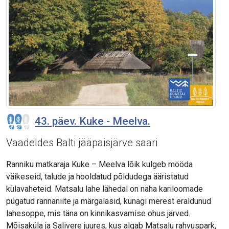
43. päev. Kuke - Meelva.
Vaadeldes Balti jääpaisjärve saari
Ranniku matkaraja Kuke – Meelva lõik kulgeb mööda
väikeseid, talude ja hooldatud põldudega ääristatud
külavaheteid. Matsalu lahe lähedal on näha kariloomade
pügatud rannaniite ja märgalasid, kunagi merest eraldunud
lahesoppe, mis täna on kinnikasvamise ohus järved.
Mõisaküla ja Salivere juures, kus algab Matsalu rahvuspark,