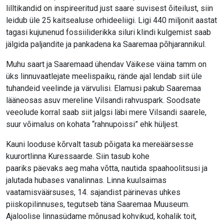
lilltikandid on inspireeritud just saare suvisest õiteilust, siin
leidub üle 25 kaitsealuse orhideeliigi. Ligi 440 miljonit aastat
tagasi kujunenud fossiiliderikka siluri klindi kulgemist saab
jälgida paljandite ja pankadena ka Saaremaa põhjarannikul.
Muhu saart ja Saaremaad ühendav Väikese väina tamm on
üks linnuvaatlejate meelispaiku, rände ajal lendab siit üle
tuhandeid veelinde ja värvulisi. Elamusi pakub Saaremaa
lääneosas asuv mereline Vilsandi rahvuspark. Soodsate
veeolude korral saab siit jalgsi läbi mere Vilsandi saarele,
suur võimalus on kohata “rahnupoissi” ehk hüljest.
Kauni looduse kõrvalt tasub põigata ka mereäärsesse
kuurortlinna Kuressaarde. Siin tasub kohe
paariks päevaks aeg maha võtta, nautida spaahoolitsusi ja
jalutada hubases vanalinnas. Linna kuulsaimas
vaatamisväärsuses, 14. sajandist pärinevas uhkes
piiskopilinnuses, tegutseb täna Saaremaa Muuseum.
Ajaloolise linnasüdame mõnusad kohvikud, kohalik toit,