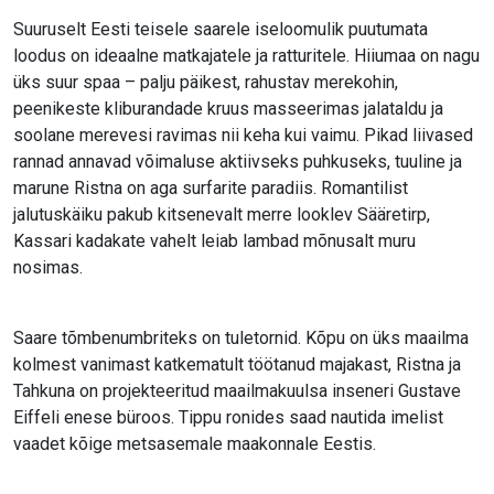
Suuruselt Eesti teisele saarele iseloomulik puutumata
loodus on ideaalne matkajatele ja ratturitele. Hiiumaa on nagu
üks suur spaa – palju päikest, rahustav merekohin,
peenikeste kliburandade kruus masseerimas jalataldu ja
soolane merevesi ravimas nii keha kui vaimu. Pikad liivased
rannad annavad võimaluse aktiivseks puhkuseks, tuuline ja
marune Ristna on aga surfarite paradiis. Romantilist
jalutuskäiku pakub kitsenevalt merre looklev Sääretirp,
Kassari kadakate vahelt leiab lambad mõnusalt muru
nosimas.
Saare tõmbenumbriteks on tuletornid. Kõpu on üks maailma
kolmest vanimast katkematult töötanud majakast, Ristna ja
Tahkuna on projekteeritud maailmakuulsa inseneri Gustave
Eiffeli enese büroos. Tippu ronides saad nautida imelist
vaadet kõige metsasemale maakonnale Eestis.