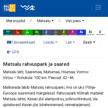
Marsruudid
Matsalu
Vali päev
Ülevaatekaart
Leedu
Läti
Eesti
GPX
Matsalu rahvuspark ja saared
Matsalu laht, Saaremaa, Muhumaa, Hiiumaa, Vormsi
Virtsu – Rohuküla: 100 km. Päevad: 42–46
Matkarada läbib Matsalu rahvusparki, mis on üks Põhja-
Euroopa suuremaid märgalasid. Rahvuspark hõlmab madalat
Matsalu lahte, Kasari jõe alamjooksu, pillirootihnikuid, üle
ujutatavaid Kasari jõe luhaheinamaid, rannakarjamaid,