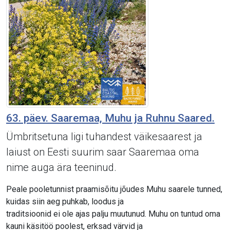
63. päev. Saaremaa, Muhu ja Ruhnu Saared.
Ümbritsetuna ligi tuhandest väikesaarest ja
laiust on Eesti suurim saar Saaremaa oma
nime auga ära teeninud.
Peale pooletunnist praamisõitu jõudes Muhu saarele tunned,
kuidas siin aeg puhkab, loodus ja
traditsioonid ei ole ajas palju muutunud. Muhu on tuntud oma
kauni käsitöö poolest, erksad värvid ja