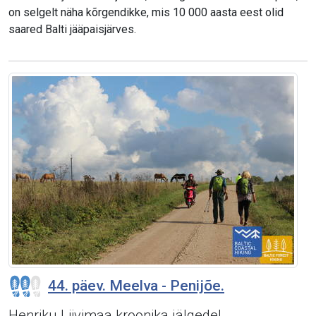
on selgelt näha kõrgendikke, mis 10 000 aasta eest olid
saared Balti jääpaisjärves.
44. päev. Meelva - Penijõe.
Henriku Liivimaa kroonika jälgedel