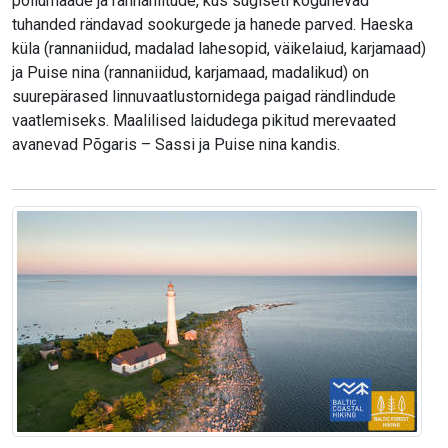
põllumaade ja rannaniitude, kus sügiseti kogunevad
tuhanded rändavad sookurgede ja hanede parved. Haeska
küla (rannaniidud, madalad lahesopid, väikelaiud, karjamaad)
ja Puise nina (rannaniidud, karjamaad, madalikud) on
suurepärased linnuvaatlustornidega paigad rändlindude
vaatlemiseks. Maalilised laidudega pikitud merevaated
avanevad Põgaris – Sassi ja Puise nina kandis.