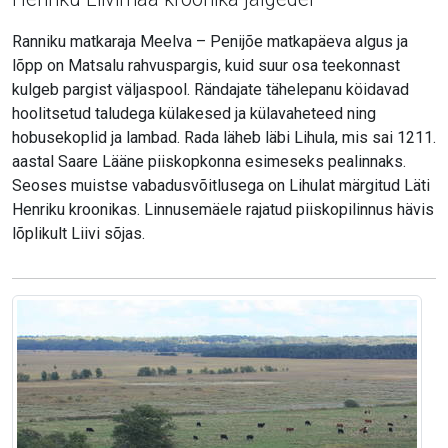
Ranniku matkaraja Meelva – Penijõe matkapäeva algus ja
lõpp on Matsalu rahvuspargis, kuid suur osa teekonnast
kulgeb pargist väljaspool. Rändajate tähelepanu köidavad
hoolitsetud taludega külakesed ja külavaheteed ning
hobusekoplid ja lambad. Rada läheb läbi Lihula, mis sai 1211.
aastal Saare Lääne piiskopkonna esimeseks pealinnaks.
Seoses muistse vabadusvõitlusega on Lihulat märgitud Läti
Henriku kroonikas. Linnusemäele rajatud piiskopilinnus hävis
lõplikult Liivi sõjas.