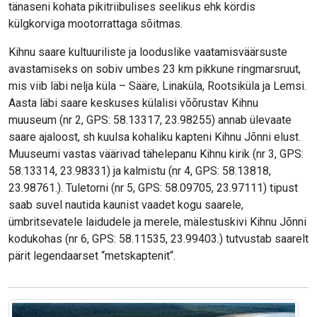
tänaseni kohata pikitriibulises seelikus ehk kördis
külgkorviga mootorrattaga sõitmas.
Kihnu saare kultuuriliste ja looduslike vaatamisväärsuste
avastamiseks on sobiv umbes 23 km pikkune ringmarsruut,
mis viib läbi nelja küla – Sääre, Linaküla, Rootsiküla ja Lemsi.
Aasta läbi saare keskuses külalisi võõrustav Kihnu
muuseum (nr 2, GPS: 58.13317, 23.98255) annab ülevaate
saare ajaloost, sh kuulsa kohaliku kapteni Kihnu Jõnni elust.
Muuseumi vastas väärivad tähelepanu Kihnu kirik (nr 3, GPS:
58.13314, 23.98331) ja kalmistu (nr 4, GPS: 58.13818,
23.98761.). Tuletorni (nr 5, GPS: 58.09705, 23.97111) tipust
saab suvel nautida kaunist vaadet kogu saarele,
ümbritsevatele laidudele ja merele, mälestuskivi Kihnu Jõnni
kodukohas (nr 6, GPS: 58.11535, 23.99403.) tutvustab saarelt
pärit legendaarset “metskaptenit“.