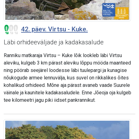
42. päev. Virtsu - Kuke.
Läbi orhideeväljade ja kadakasalude
Ranniku matkaraja Virtsu – Kuke lõik lookleb läbi Virtsu
aleviku, kulgeb 3 km pärast aleviku lõppu mööda maanteed
ning pöörab seejärel loodesse läbi tuulepargi ja kunagise
nõukogude armee lennuvälja, kus suvel on rikkalikes õites
kohalikud orhideed. Mõne aja pärast avaneb vaade Suurele
väinale ja kaunitele kadakasaludele. Enne Jõeoja oja kulgeb
tee kilomeetri jagu piki iidset pankrannikut.