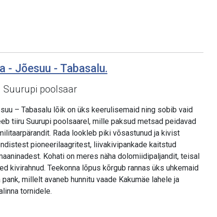
a - Jõesuu - Tabasalu.
d Suurupi poolsaar
suu – Tabasalu lõik on üks keerulisemaid ning sobib vaid
eb tiiru Suurupi poolsaarel, mille paksud metsad peidavad
militaarpärandit. Rada lookleb piki võsastunud ja kivist
ndistest pioneerilaagritest, liivakivipankade kaitstud
aaninadest. Kohati on meres näha dolomiidipaljandit, teisal
red kivirahnud. Teekonna lõpus kõrgub rannas üks uhkemaid
 pank, millelt avaneb hunnitu vaade Kakumäe lahele ja
linna tornidele.