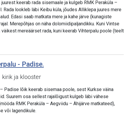
ja juurest keerab rada sisemaale ja kulgeb RMK Peraküla –
. Rada lookleb läbi Keibu küla, jõudes Alliklepa juures mere
alud. Edasi saab matkata mere ja kahe järve (kunagiste
ajal. Merepõhjas on näha dolomiidipaljandikku. Kuni Vintse
väikest mereäärset rada, kuni keerab Vihterpalu poole (teelt
erpalu - Padise.
kirik ja klooster
 – Padise lõik keerab sisemaa poole, sest Kurkse väina
id. Suurem osa sellest rajalõigust kulgeb läbi vähese
mööda RMK Peraküla – Aegviidu – Ähijärve matkateed),
 või lagendikule.