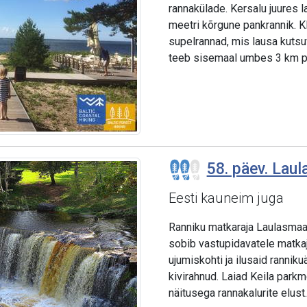
rannakülade. Kersalu juures 
meetri kõrgune pankrannik. K
supelrannad, mis lausa kuts
teeb sisemaal umbes 3 km pik
58. päev. Lau
Eesti kauneim juga
Ranniku matkaraja Laulasmaa
sobib vastupidavatele matkajat
ujumiskohti ja ilusaid rannik
kivirahnud. Laiad Keila parkm
näitusega rannakalurite elust.