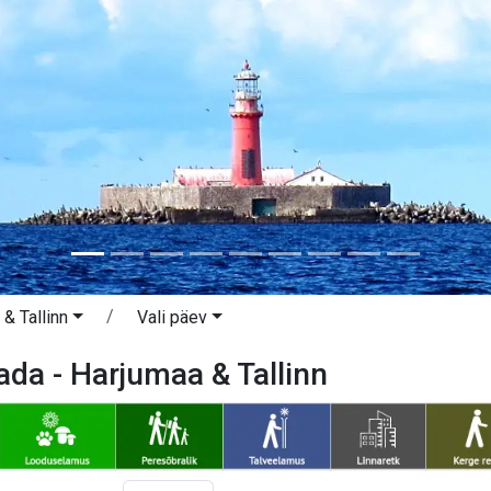
& Tallinn
Vali päev
da - Harjumaa & Tallinn