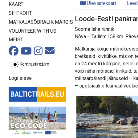
Ülevaatekaart
Leed
KAART
SIHTKOHT
Loode-Eesti pankran
MATKAJASÕBRALIK MÄRGIS
Soome lahe rannik
VOLUNTEER WITH US
Nõva – Tallinn: 158 km. Päev
MEIST
Matkaraja kõige mitmekesisem 
bretšasid kivitükke, mis on 
on 24 meetri kõrgune, sellel 
Kontrastirežiim
võib näha mõisaid, kirikuid, t
Logi sisse
militaarpärandi jäänuseid – ka
– spetsiaalne tuumaallveelae