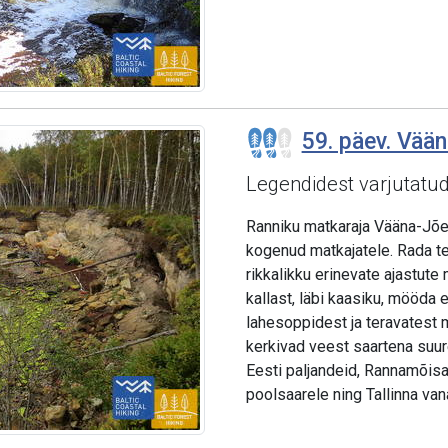
59. päev. Vään
Legendidest varjutatu
Ranniku matkaraja Vääna-Jõe
kogenud matkajatele. Rada te
rikkalikku erinevate ajastute 
kallast, läbi kaasiku, mööda e
lahesoppidest ja teravatest m
kerkivad veest saartena suu
Eesti paljandeid, Rannamõisa
poolsaarele ning Tallinna vana