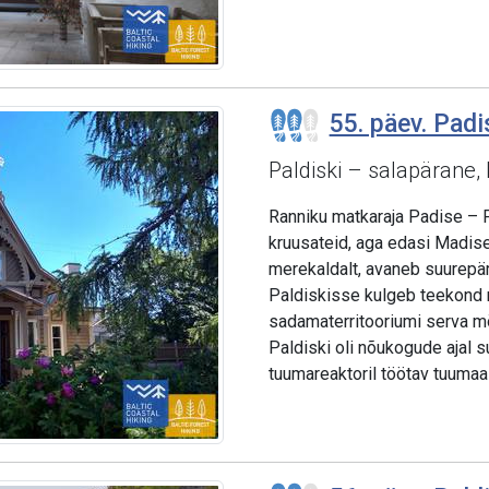
55. päev. Padis
Paldiski – salapärane, 
Ranniku matkaraja Padise – P
kruusateid, aga edasi Madis
merekaldalt, avaneb suurepär
Paldiskisse kulgeb teekond
sadamaterritooriumi serva m
Paldiski oli nõukogude ajal s
tuumareaktoril töötav tuumaa