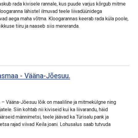
laskub rada kivisele rannale, kus puude varjus kõrgub mitme
loogaranna lähistel ilmuvad teele liivadüünidega
uvad aega maha võtma. Kloogarannas keerab rada küla poole,
kuse tiiru ja naaseb siis mereranda.
lasmaa - Vääna-Jõesuu.
 – Vääna-Jõesuu lõik on maaliline ja mitmekülgne ning
ele. Siin kohtab nii kiviseid kui ka liivarandu, häid
uäärseid männimetsi, teele jäävad ka Türisalu pank ja
etsa rajad viivad Keila joani. Lohusalus saab tutvuda