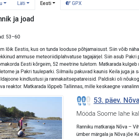
u
Läti
Eesti
GPX
nik ja joad
ad: 53–60
lõik Eestis, kus on tunda looduse põhjamaisust. Siin võib näha m
tekkinud ammuse meteoriidiplahvatuse tagajärjel. Siin asub Pakr
omakorda Eesti kõrgeim, 52 meetrine tuletorn. Matkarada kulgeb r
uletorne ja Pakri tuuleparki. Silmailu pakuvad kaunis Keila juga ja
ldajoone kindlustusi ja rannakaitsepatareisid. Paldiski oli nõukogu
va reaktor. Matkarada lõppeb Tallinnas, mille keskaegne vanali
53. päev. Nõva
Mööda Soome lahe kal
Ranniku matkaraja Nõva – Vih
ümber märgala ja Nõva jõe Ke