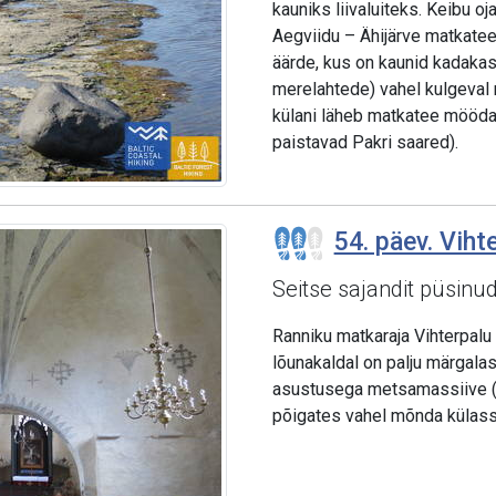
kauniks liivaluiteks. Keibu o
Aegviidu – Ähijärve matkateel
äärde, kus on kaunid kadakas
merelahtede) vahel kulgeval r
külani läheb matkatee mööda 
paistavad Pakri saared).
54. päev. Viht
Seitse sajandit püsinud 
Ranniku matkaraja Vihterpalu
lõunakaldal on palju märgalas
asustusega metsamassiive (
põigates vahel mõnda külasse