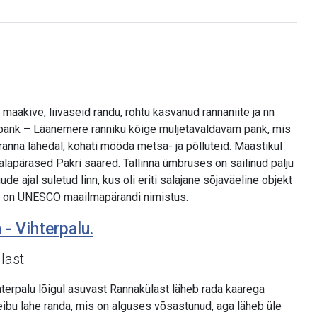
aakive, liivaseid randu, rohtu kasvanud rannaniite ja nn
i pank – Läänemere ranniku kõige muljetavaldavam pank, mis
anna lähedal, kohati mööda metsa- ja põlluteid. Maastikul
 salapärased Pakri saared. Tallinna ümbruses on säilinud palju
de ajal suletud linn, kus oli eriti salajane sõjaväeline objekt
nn on UNESCO maailmapärandi nimistus.
 - Vihterpalu.
last
terpalu lõigul asuvast Rannakülast läheb rada kaarega
ibu lahe randa, mis on alguses võsastunud, aga läheb üle