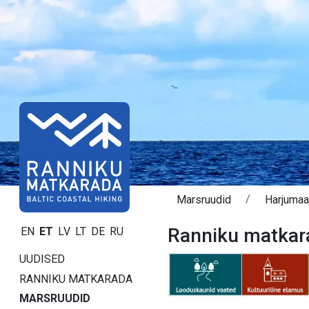
Marsruudid
Harjumaa 
Ranniku matkara
EN
ET
LV
LT
DE
RU
UUDISED
RANNIKU MATKARADA
MARSRUUDID