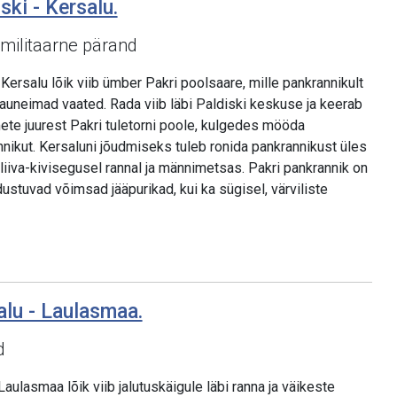
ski - Kersalu.
 militaarne pärand
Kersalu lõik viib ümber Pakri poolsaare, mille pankrannikult
uneimad vaated. Rada viib läbi Paldiski keskuse ja keerab
te juurest Pakri tuletorni poole, kulgedes mööda
nnikut. Kersaluni jõudmiseks tuleb ronida pankrannikust üles
b liiva-kivisegusel rannal ja männimetsas. Pakri pankrannik on
odustuvad võimsad jääpurikad, kui ka sügisel, värviliste
alu - Laulasmaa.
d
aulasmaa lõik viib jalutuskäigule läbi ranna ja väikeste