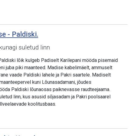
e - Paldiski.
kunagi suletud linn
aldiski lõik kulgeb Padiselt Karilepani mööda pisemaid
eni juba piki maanteed. Madise kabelimäelt, ammuselt
ane vaade Paldiski lahele ja Pakri saartele. Madiselt
 maanteepervel kuni Lõunasadamani, jõudes
ööda Paldiski lõunaosas paiknevasse raudteejaama.
uletud linn, kus asusid sõjasadam ja Pakri poolsaarel
llveelaevade koolitusbaas.