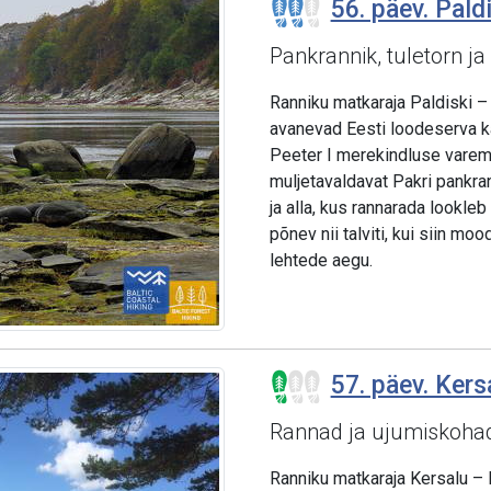
56. päev. Paldi
Pankrannik, tuletorn ja
Ranniku matkaraja Paldiski – 
avanevad Eesti loodeserva ka
Peeter I merekindluse vareme
muljetavaldavat Pakri pankra
ja alla, kus rannarada lookle
põnev nii talviti, kui siin mo
lehtede aegu.
57. päev. Kers
Rannad ja ujumiskoha
Ranniku matkaraja Kersalu – L