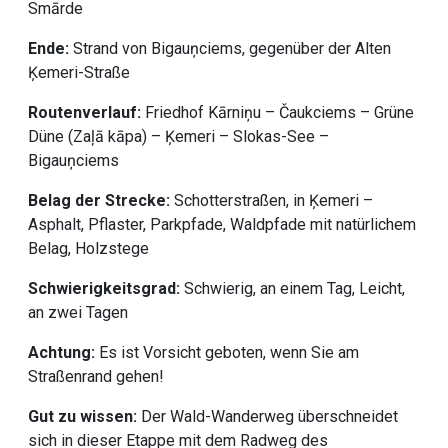
Smārde
Ende:
Strand von Bigauņciems, gegenüber der Alten
Ķemeri-Straße
Routenverlauf:
Friedhof Kārniņu – Čaukciems – Grüne
Düne (Zaļā kāpa) – Ķemeri – Slokas-See –
Bigauņciems
Belag der Strecke:
Schotterstraßen, in Ķemeri –
Asphalt, Pflaster, Parkpfade, Waldpfade mit natürlichem
Belag, Holzstege
Schwierigkeitsgrad:
Schwierig, an einem Tag, Leicht,
an zwei Tagen
Achtung:
Es ist Vorsicht geboten, wenn Sie am
Straßenrand gehen!
Gut zu wissen:
Der Wald-Wanderweg überschneidet
sich in dieser Etappe mit dem Radweg des