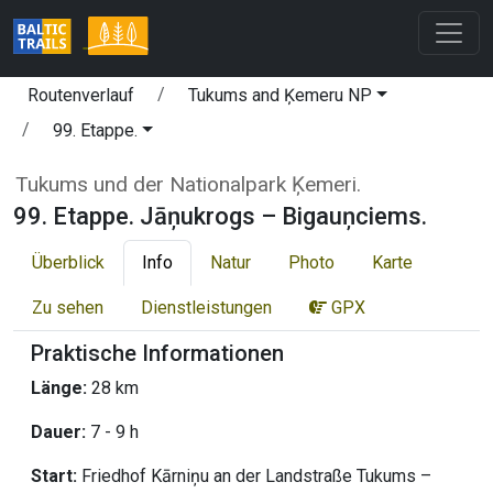
Routenverlauf
Tukums and Ķemeru NP
99. Etappe.
Tukums und der Nationalpark Ķemeri.
99. Etappe. Jāņukrogs – Bigauņciems.
Überblick
Info
Natur
Photo
Karte
Zu sehen
Dienstleistungen
GPX
Praktische Informationen
Länge:
28 km
Dauer:
7 - 9 h
Start:
Friedhof Kārniņu an der Landstraße Tukums –