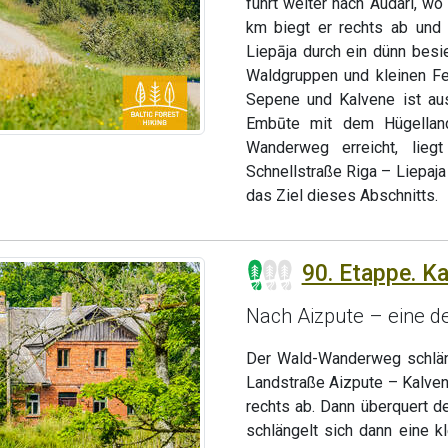
führt weiter nach Audari, w
km biegt er rechts ab und 
Liepāja durch ein dünn besi
Waldgruppen und kleinen F
Sepene und Kalvene ist aus
Embūte mit dem Hügellan
Wanderweg erreicht, li
Schnellstraße Riga – Liepaj
das Ziel dieses Abschnitts.
90. Etappe. Ka
Nach Aizpute – eine de
Der Wald-Wanderweg schläng
Landstraße Aizpute – Kalven
rechts ab. Dann überquert 
schlängelt sich dann eine 