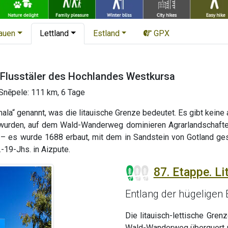
tauen
Lettland
Estland
GPX
 Flusstäler des Hochlandes Westkursa
 Snēpele: 111 km, 6 Tage
la“ genannt, was die litauische Grenze bedeutet. Es gibt keine 
 wurden, auf dem Wald-Wanderweg dominieren Agrarlandschaften
 – es wurde 1688 erbaut, mit dem in Sandstein von Gotland ge
-19-Jhs. in Aizpute.
87. Etappe. L
Entlang der hügeligen 
Die litauisch-lettische Gren
Wald-Wanderweg überquert u