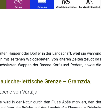
alten Häuser oder Dörfer in der Landschaft, weil sie während
 mit seltenen Waldgebieten. Von älteren Zeiten zeugt das
schnitzten Wappen der Barone Korfu und Redern, sowie die
itauische-lettische Grenze – Gramzda.
Ebene von Vārtāja
ze wird in der Natur durch den Fluss Apše markiert, den der
nd über die Brücke auf der Landstraße Skuodas – Priekule