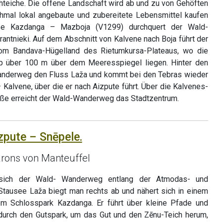
chteiche. Die offene Landschaft wird ab und zu von Gehöften
mal lokal angebaute und zubereitete Lebensmittel kaufen
aße Kazdanga – Mazboja (V1299) durchquert der Wald-
ntnieki. Auf dem Abschnitt von Kalvene nach Boja führt der
m Bandava-Hügelland des Rietumkursa-Plateaus, wo die
p über 100 m über dem Meeresspiegel liegen. Hinter den
anderweg den Fluss Laža und kommt bei den Tebras wieder
 Kalvene, über die er nach Aizpute führt. Über die Kalvenes-
aße erreicht der Wald-Wanderweg das Stadtzentrum.
zpute – Snēpele.
rons von Manteuffel
 sich der Wald- Wanderweg entlang der Atmodas- und
Stausee Laža biegt man rechts ab und nähert sich in einem
m Schlosspark Kazdanga. Er führt über kleine Pfade und
durch den Gutspark, um das Gut und den Zēnu-Teich herum,