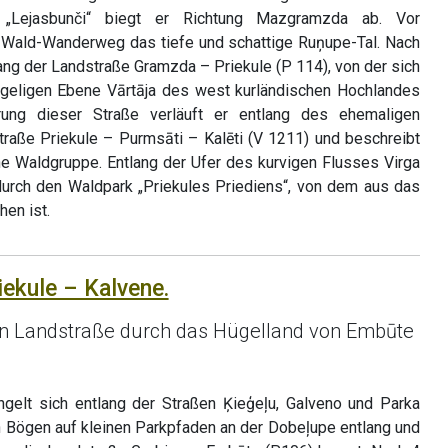
„Lejasbunči“ biegt er Richtung Mazgramzda ab. Vor
Wald-Wanderweg das tiefe und schattige Ruņupe-Tal. Nach
ang der Landstraße Gramzda – Priekule (P 114), von der sich
geligen Ebene Vārtāja des west kurländischen Hochlandes
ung dieser Straße verläuft er entlang des ehemaligen
Straße Priekule – Purmsāti – Kalēti (V 1211) und beschreibt
ne Waldgruppe. Entlang der Ufer des kurvigen Flusses Virga
urch den Waldpark „Priekules Priediens“, von dem aus das
hen ist.
iekule – Kalvene.
hen Landstraße durch das Hügelland von Embūte
elt sich entlang der Straßen Ķieģeļu, Galveno und Parka
in Bögen auf kleinen Parkpfaden an der Dobeļupe entlang und