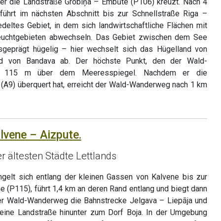
o er die Landstraße Grobiņa – Embūte (P106) kreuzt. Nach 4
führt im nächsten Abschnitt bis zur Schnellstraße Riga –
edeltes Gebiet, in dem sich landwirtschaftliche Flächen mit
euchtgebieten abwechseln. Das Gebiet zwischen dem See
geprägt hügelig – hier wechselt sich das Hügelland von
d von Bandava ab. Der höchste Punkt, den der Wald-
egt 115 m über dem Meeresspiegel. Nachdem er die
a (A9) überquert hat, erreicht der Wald-Wanderweg nach 1 km
lvene – Aizpute.
r ältesten Städte Lettlands
elt sich entlang der kleinen Gassen von Kalvene bis zur
e (P115), führt 1,4 km an deren Rand entlang und biegt dann
der Wald-Wanderweg die Bahnstrecke Jelgava – Liepāja und
kleine Landstraße hinunter zum Dorf Boja. In der Umgebung