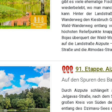
gibt es viele ehemalige Fis
wiederbelebt, wo man manch
kann. Hinter der Landstr
Wanderweg den Kiesbruch Gra
Wald-Wanderweg entlang vo
höchsten Reliefpunkte knap
Bojas überquert der Wald-W
auf die Landstraße Aizpute –
Straße und die Atmodas-Str
91. Etappe. Ai
Auf den Spuren des Ba
Durch Aizpute schlängelt
Jelgavas-Straße, nach dem 
großen Kreis von Süden de
entlang des Dzirnavu-Sees 