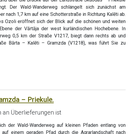
angt. Der Wald-Wanderweg schlängelt sich zunächst am
er nach 1,7 km auf eine Schotterstraße in Richtung Kalēti ab.
 Ozoli eröffnet sich der Blick auf die schönen und weiten
Ebene der Vārtāja der west kurländischen Hochebene. In
rweg 0,5 km der Straße V1217, biegt dann rechts ab und
aße Bārta – Kalēti – Gramzda (V1218), was führt Sie zu
ramzda – Priekule.
h an Überlieferungen ist
ich der Wald-Wanderweg auf kleinen Pfaden entlang von
 auf einem geraden Pfad durch die Agrarlandschaft nach